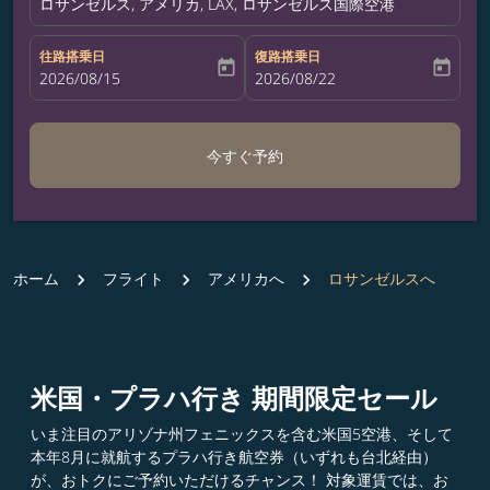
ロサンゼルス, アメリカ, LAX, ロサンゼルス国際空港
往路搭乗日
復路搭乗日
today
today
fc-booking-departure-date-aria-label
2026/08/15
fc-booking-return-date-aria-label
2026/08/22
今すぐ予約
ホーム
フライト
アメリカへ
ロサンゼルスへ
米国・プラハ行き 期間限定セール
いま注目のアリゾナ州フェニックスを含む米国5空港、そして
本年8月に就航するプラハ行き航空券（いずれも台北経由）
が、おトクにご予約いただけるチャンス！ 対象運賃では、お