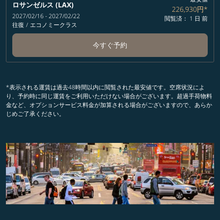
ロサンゼルス (LAX)
226,930円
*
2027/02/16 - 2027/02/22
閲覧済： 1 日 前
往復
/
エコノミークラス
今すぐ予約
*表示される運賃は過去48時間以内に閲覧された最安値です。空席状況によ
り、予約時に同じ運賃をご利用いただけない場合がございます。超過手荷物料
金など、オプションサービス料金が加算される場合がございますので、あらか
じめご了承ください。