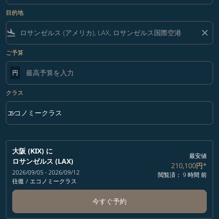
目的地
flight_land
close
ご予算
円
クラス
keyboard_arrow_down
エコノミークラス
クラス option エコノミークラス Selected
大阪 (KIX)
に
最安値
ロサンゼルス (LAX)
210,100円
*
2026/09/05 - 2026/09/12
閲覧済： 9 時間 前
往復
/
エコノミークラス
今すぐ予約