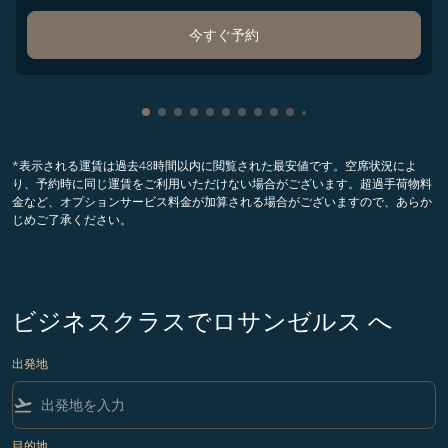
今すぐ予約
Showing cmp-pagination-showing-card
Showing cmp-pagination-showing-car
Showing cmp-pagination-showing-c
Showing cmp-pagination-showing
Showing cmp-pagination-showi
Showing cmp-pagination-sho
Showing cmp-pagination-s
Showing cmp-pagination
Showing cmp-paginati
Showing cmp-pagina
Showing cmp-pagi
Showing cmp-pag
*表示される運賃は過去48時間以内に閲覧された最安値です。空席状況によ
り、予約時に同じ運賃をご利用いただけない場合がございます。超過手荷物料
金など、オプションサービス料金が加算される場合がございますので、あらか
じめご了承ください。
ビジネスクラスでロサンゼルス へ
出発地
flight_takeoff
目的地