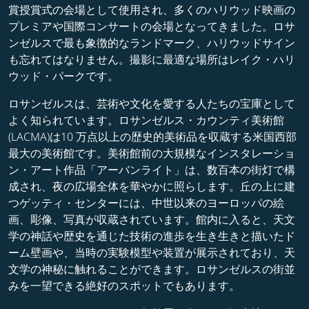
賞授賞式の会場として使用され、多くのハリウッド映画の
プレミアや国際コンサートの会場となってきました。ロサ
ンゼルスで最も象徴的なランドマーク、ハリウッドサイン
も忘れてはなりません。撮影に最適な場所はレイク・ハリ
ウッド・パークです。
ロサンゼルスは、芸術や文化を愛する人たちの宝庫として
よく知られています。ロサンゼルス・カウンティ美術館
(LACMA)は10 万点以上の歴史的美術品を収蔵する米国西部
最大の美術館です。美術館前の大規模なインスタレーショ
ン・アート作品「アーバンライト」は、数百本の街灯で構
成され、夜の広場全体を華やかに照らします。丘の上に建
つゲッティ・センターには、中世以来のヨーロッパの絵
画、彫像、写真が収蔵されています。館内に入ると、天文
学の神話や歴史を通じた技術の進歩を生き生きと描いたド
ーム壁画や、当時の実験模型や装置が展示されており、天
文学の神秘に触れることができます。ロサンゼルスの街並
みを一望できる絶好のスポットでもあります。