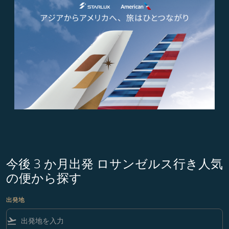
今後 3 か月出発 ロサンゼルス行き人気
の便から探す
出発地
flight_takeoff