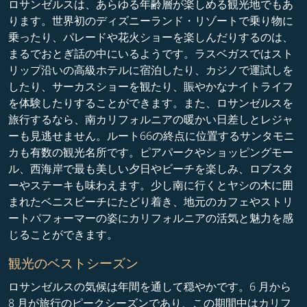
ロサンゼルスは、あらゆる年齢層が楽しめる観光地でもあ
ります。世界初のディズニーランド・リゾートで乗り物に
乗ったり、パレードや花火ショーを楽しんだりするのは、
まるでおとぎ話の中にいるようです。ラスベガスではスト
リップ沿いの高級ホテルに宿泊したり、カジノで運試しを
したり、サーカスショーを観たり、賑やかなナイトライフ
を体験したりすることができます。また、ロサンゼルスを
旅行するなら、南カリフォルニアの暖かい日差しとレジャ
ーも見逃せません。ルート66の終点に位置するサンタモニ
カも有数の観光名所です。ピアパークやショッピングモー
ル、西海岸で最も美しい夕日やビーチを楽しみ、ロブスタ
ーやステーキも味わえます。少し南に行くとヤシの木に囲
まれたベニスビーチにたどり着き、地元のカフェやストリ
ートパフォーマーの姿にカリフォルニアの活気と魅力を感
じることができます。
観光のベストシーズン
ロサンゼルスの気候は年間を通して穏やかです。6 月から
8 月が旅行のピークシーズンであり、この期間中はカリフ