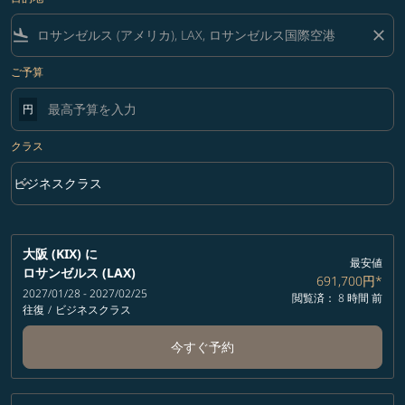
flight_land
close
ご予算
円
クラス
keyboard_arrow_down
ビジネスクラス
クラス option ビジネスクラス Selected
大阪 (KIX)
に
最安値
ロサンゼルス (LAX)
691,700円
*
2027/01/28 - 2027/02/25
閲覧済： 8 時間 前
往復
/
ビジネスクラス
今すぐ予約