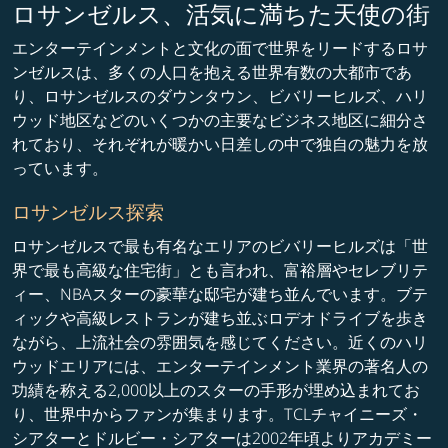
ロサンゼルス、活気に満ちた天使の街
エンターテインメントと文化の面で世界をリードするロサ
ンゼルスは、多くの人口を抱える世界有数の大都市であ
り、ロサンゼルスのダウンタウン、ビバリーヒルズ、ハリ
ウッド地区などのいくつかの主要なビジネス地区に細分さ
れており、それぞれが暖かい日差しの中で独自の魅力を放
っています。
ロサンゼルス探索
ロサンゼルスで最も有名なエリアのビバリーヒルズは「世
界で最も高級な住宅街」とも言われ、富裕層やセレブリテ
ィー、NBAスターの豪華な邸宅が建ち並んでいます。ブテ
ィックや高級レストランが建ち並ぶロデオドライブを歩き
ながら、上流社会の雰囲気を感じてください。近くのハリ
ウッドエリアには、エンターテインメント業界の著名人の
功績を称える2,000以上のスターの手形が埋め込まれてお
り、世界中からファンが集まります。TCLチャイニーズ・
シアターとドルビー・シアターは2002年頃よりアカデミー