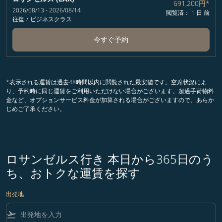
691,200円
*
2026/08/13 - 2026/08/14
閲覧済： 1 日 前
往復
/
ビジネスクラス
今すぐ予約
*表示される運賃は過去48時間以内に閲覧された最安値です。空席状況によ
り、予約時に同じ運賃をご利用いただけない場合がございます。超過手荷物料
金など、オプションサービス料金が加算される場合がございますので、あらか
じめご了承ください。
ロサンゼルス行き 本日から365日のう
ち、おトクな運賃を探す
出発地
flight_takeoff