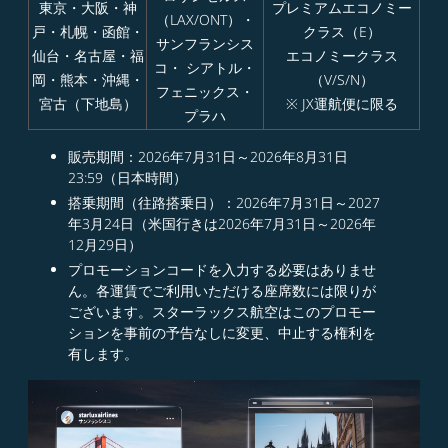
東京・大阪・神
プレミアムエコノミー
（LAX/ONT）・
戸・札幌・函館・
クラス（E）
サンフランシス
仙台・名古屋・福
エコノミークラス
コ・ シアトル・
岡・熊本・沖縄・
（V/S/N）
フェニックス・
宮古（下地島）
※ JX運航便に限る
プラハ
販売期間：2026年7月31日～2026年8月31日
23:59（日本時間）​
搭乗期間（往路搭乗日）：2026年7月31日～2027
年3月24日（米国行きは2026年7月31日～2026年
12月29日）
プロモーションコードを入力する必要はありませ
ん。各運賃でご利用いただける座席数には限りが
ございます。スターラックス航空はこのプロモー
ションを事前の予告なしに変更、中止する権利を
有します。