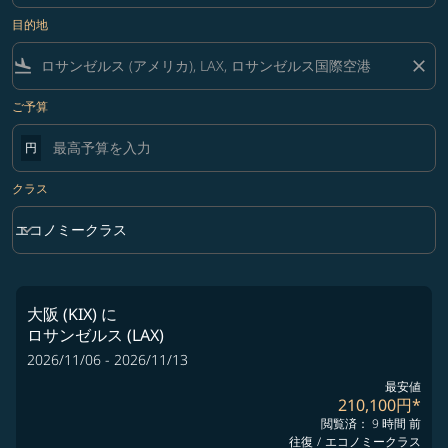
目的地
flight_land
close
ご予算
円
クラス
keyboard_arrow_down
エコノミークラス
クラス option エコノミークラス Selected
大阪 (KIX)
に
ロサンゼルス (LAX)
2026/11/06 - 2026/11/13
最安値
210,100円
*
閲覧済： 9 時間 前
往復
/
エコノミークラス