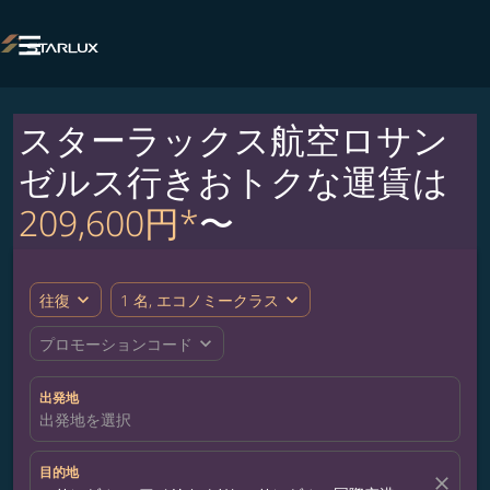

スターラックス航空ロサン
ゼルス行きおトクな運賃は
209,600円*
〜
expand_more
expand_more
往復
1 名, エコノミークラス
expand_more
プロモーションコード
出発地
出発地を選択
目的地
close