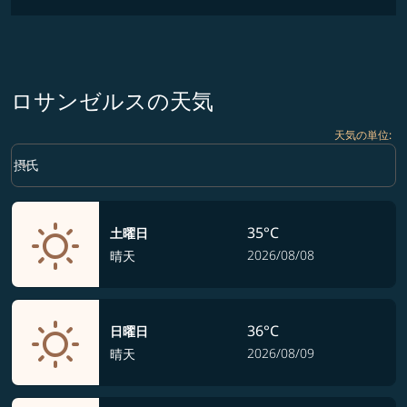
ロサンゼルスの天気
天気の単位
:
Weather unit option 摂氏 Selected
keyboard_arrow_down
摂氏
35°C
土曜日
2026/08/08
晴天
36°C
日曜日
2026/08/09
晴天