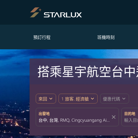
預訂行程
班機時刻
搭乘星宇航空台中
expand_more
expand_more
expand_more
來回
1 旅客, 經濟艙
優惠代碼
出發地
目的地
close