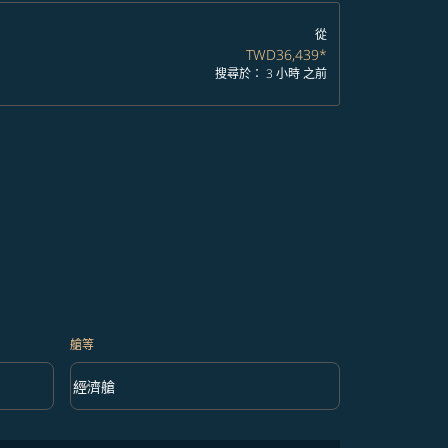
從
TWD36,439
*
搜尋於： 3 小時 之前
艙等
keyboard_arrow_down
經濟艙
艙等 option 經濟艙 Selected