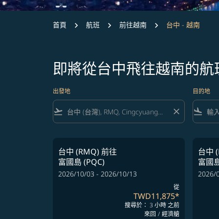
首頁
航班
前往越南
台中 - 越南
即將從台中飛往越南的航
出發地
目的地
flight_takeoff
close
flight_land
台中 (RMQ)
前往
台中 (
富國島 (PQC)
富國島 
2026/10/03 - 2026/10/13
2026/0
從
TWD11,875
*
搜尋於： 3 小時 之前
來回
/
經濟艙