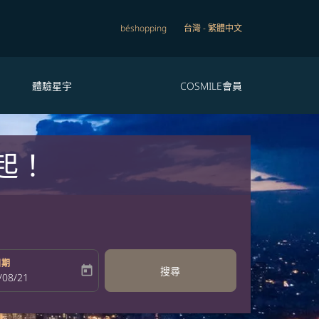
béshopping
台灣
-
繁體中文
體驗星宇
COSMILE會員
起！
日期
today
搜尋
bel
oking-return-date-aria-label
/08/21