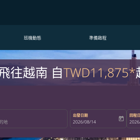
班機動態
準備啟程
飛往越南 自
TWD11,875*
出發日期
回程
today
fc-booking-departure-date-aria-la
2026/08/14
fc-bo
2026