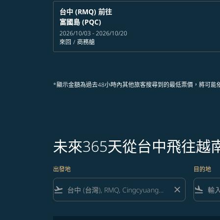
台中 (RMQ)
前往
富國島 (PQC)
2026/10/03 - 2026/10/20
來回
/
商務艙
*顯示金額為過去48小時內其他旅客搜尋到的最低票價，將可能
未來365天從台中飛往越
出發地
目的地
flight_takeoff
close
flight_land