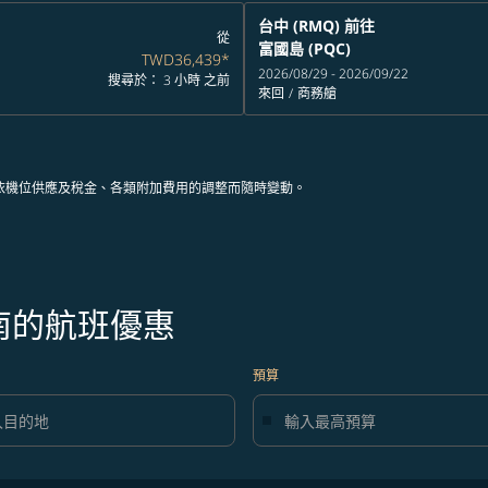
台中 (RMQ)
前往
從
富國島 (PQC)
TWD36,439
*
2026/08/29 - 2026/09/22
搜尋於： 3 小時 之前
來回
/
商務艙
依機位供應及稅金、各類附加費用的調整而隨時變動。
南的航班優惠
預算