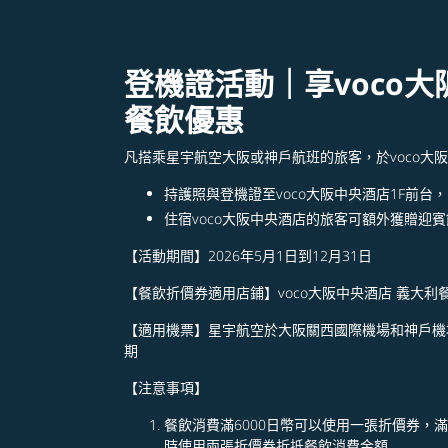
登機證活動｜享voco大阪
餐飲優惠
凡搭乘星宇航空大阪或神戶航班的旅客，於voco大
持護照與登機證至voco大阪中央酒店1F前台
住宿voco大阪中央酒店的旅客可額外獲贈迎賓飲料
【
活動期間
】
2026年5月1日到12月31日 ​
【
餐飲折價券適用店鋪
】
voco大阪中央酒店 義大利餐廳
【
適用機票
】
星宇航空於大阪關西國際機場和神戶機
期 ​ ​
【
注意事項
】
餐飲消費滿6000日幣可以使用一張折價券，
時使用兩張折價券折抵餐飲消費金額