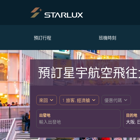
預訂行程
班機時刻
預訂星宇航空飛往
expand_more
expand_more
expand_more
來回
1 旅客, 經濟艙
優惠代碼
出發地
目的地