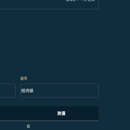
艙等
keyboard_arrow_down
經濟艙
艙等 option 經濟艙 Selected
票價
從