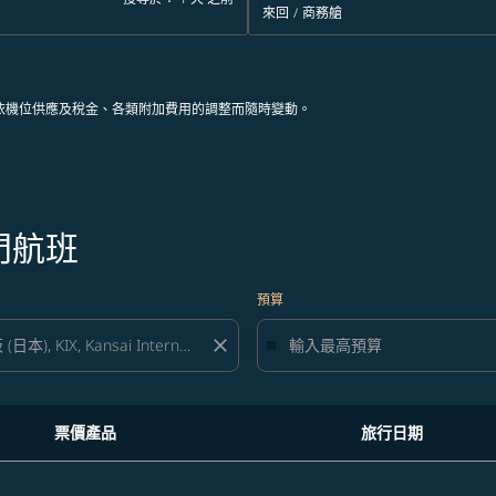
來回
/
商務艙
依機位供應及稅金、各類附加費用的調整而隨時變動。
門航班
預算
close
票價產品
旅行日期