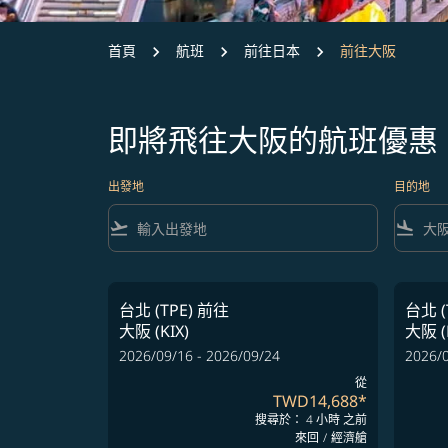
首頁
航班
前往日本
前往大阪
即將飛往大阪的航班優惠
出發地
目的地
flight_takeoff
flight_land
台北 (TPE)
前往
台北 (
大阪 (KIX)
大阪 (
2026/09/16 - 2026/09/24
2026/0
從
TWD14,688
*
搜尋於： 4 小時 之前
來回
/
經濟艙