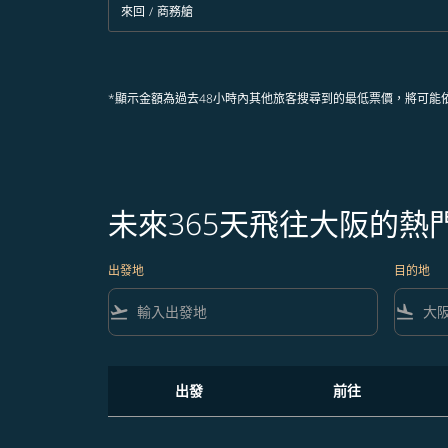
來回
/
商務艙
*顯示金額為過去48小時內其他旅客搜尋到的最低票價，將可能
未來365天飛往大阪的熱
出發地
目的地
flight_takeoff
flight_land
出發
前往
未來365天飛往大阪的熱門航班