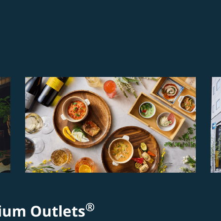
®
m Outlets