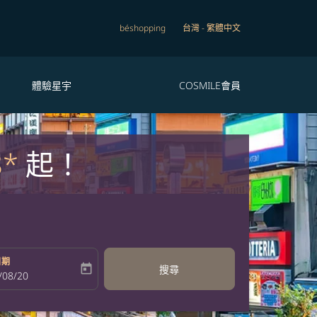
béshopping
台灣
-
繁體中文
體驗星宇
COSMILE會員
8*
起！
日期
today
搜尋
bel
oking-return-date-aria-label
/08/20