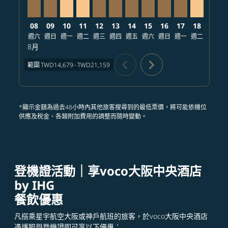
08
09
10
11
12
13
14
15
16
17
18
19
週六
週日
週一
週二
週三
週四
週五
週六
週日
週一
週二
週三
8月
chevron_left
chevron_right
範圍
TWD14,679
-
TWD21,159
*顯示金額為過去48小時內其他旅客搜尋到的最低票價，將可能依機位
供應及稅金、各類附加費用的調整而隨時變動。
登機證活動｜享voco大阪中央酒店
by IHG
餐飲優惠
凡搭乘星宇航空大阪或神戶航班的旅客，於voco大阪中央酒店
憑護照與登機證即可享以下優惠：