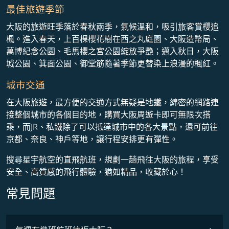
最佳旅遊季節
大阪的旅遊旺季落於春秋兩季，氣候溫和，吸引旅客賞櫻追
楓。進入春天，上百棵櫻花樹在西之丸庭園、大阪造幣局、
萬博紀念公園、毛馬櫻之宮公園綻放爭艷；邁入秋日，大阪
城公園、箕面公園、御堂筋隨著季節更替染上浪漫的楓紅。
城市交通
在大阪旅遊，最方便的交通方式無疑是地鐵，綿密的網路連
接整個城市的各個目的地，購買大阪周遊卡即可無限次搭
乘，而JR、私鐵除了可以抵達城市中的各大景點，還可前往
京都、奈良、神戶等地，讓行程安排更有彈性。
搜尋星宇航空的直飛航班，規劃一趟飛往大阪的旅程，享受
安全、高質感的飛行體驗，猶如精品，收藏於心！
常見問題
最低票價
COSMILE會員