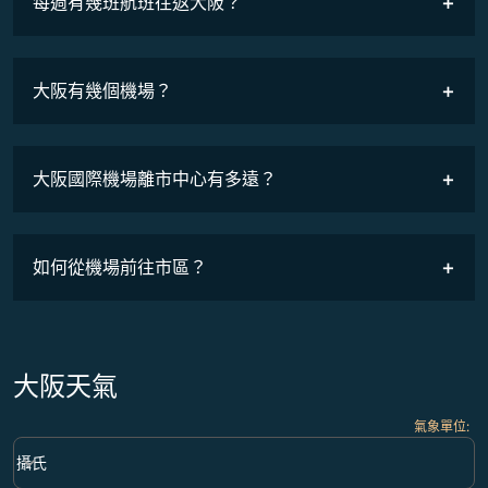
每週有幾班航班往返大阪？
班機時刻表
大阪有幾個機場？
大阪國際機場離市中心有多遠？
如何從機場前往市區？
大阪天氣
氣象單位
:
Weather unit option 攝氏 Selected
keyboard_arrow_down
攝氏