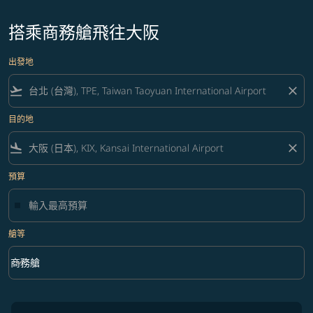
搭乘商務艙飛往大阪
出發地
flight_takeoff
close
目的地
flight_land
close
預算
艙等
keyboard_arrow_down
商務艙
艙等 option 商務艙 Selected