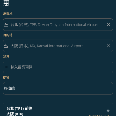
惠
出發地
flight_takeoff
close
目的地
flight_land
close
預算
艙等
keyboard_arrow_down
經濟艙
艙等 option 經濟艙 Selected
台北 (TPE)
前往
從
大阪 (KIX)