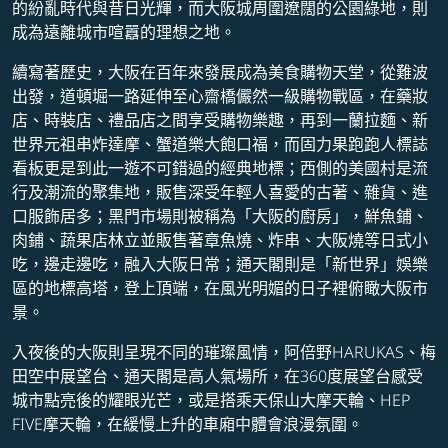
的紛亂時代與昔日光輝，而大阪城周圍遼闊的公園綠地，則
成為遠離城市喧囂的理想之地。
續寫著歷史，大阪在百年來發展成為美食購物天堂，從難波
出發，道頓堀一路延伸至心齋橋儼然一級購物戰區，在藥妝
店、時裝店、禮品店之間享受購物樂趣，再到一蘭拉麵、新
世界元祖串炸達摩、蟹道樂大飽口福，而固力果跑跑人標誌
看板更是到此一遊不可錯過的經典地標；西側的美國村是流
行及潮流的聚集地，販售深受年輕人喜愛的古著、雜貨、進
口服飾居多；黑門市場則被稱為「大阪的廚房」，鮮魚鋪、
肉鋪、蔬果店林立並販售著章魚燒、炸串、大阪燒等日式小
吃，邊走邊吃，融入大阪日常；通天閣則是「新世界」娛樂
區的地標高塔，登上頂端，在風光明媚的日子裡俯瞰大阪市
景。
入夜後的大阪則呈現不同的璀璨風情，阿倍野HARUKAS、梅
田空中展望台、通天閣是高人氣場所，在360度展望台感受
城市點亮後的耀眼光芒，或是搭乘天保山大摩天輪、HEP
FIVE摩天輪，在緩慢上升的車廂中體會浪漫氛圍。