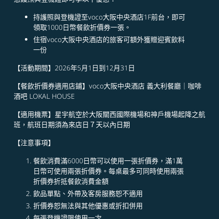
持護照與登機證至voco大阪中央酒店1F前台，即可
領取1000日幣餐飲折價券一張。
住宿voco大阪中央酒店的旅客可額外獲贈迎賓飲料
一份 ​ ​
【
活動期間
】
2026年5月1日到12月31日 ​
【
餐飲折價券適用店鋪
】
voco大阪中央酒店 義大利餐廳｜咖啡
酒吧 LOKAL HOUSE ​
【
適用機票
】
星宇航空於大阪關西國際機場和神戶機場起降之航
班，航班日期須為來店日７天以內日期 ​ ​
【
注意事項
】
餐飲消費滿6000日幣可以使用一張折價券，滿1萬
日幣可使用兩張折價券。每桌最多可同時使用兩張
折價券折抵餐飲消費金額
飲品單點、外帶及客房服務恕不適用
折價券恕無法與其他優惠或折扣併用​​
每張登機證限使用一次​