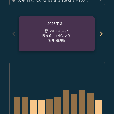
location_on
close
2026年 8月
從
TWD14,679
*
chevron_left
chevron_right
搜尋於： 4 小時 之前
來回
/
經濟艙
Displaying fares for 八月-2026
TPE–KIX, 2026/08/08 – 2026/08/20: 從 TWD16,128
TPE–KIX, 2026/08/09 – 2026/08/14: 從 TWD16,11
TPE–KIX, 2026/08/10 – 2026/09/07: 從 TWD1
TPE–KIX, 2026/08/11 – 2026/09/07: 從 
TPE–KIX, 2026/08/12 – 2026/09/02
TPE–KIX, 2026/08/13 – 2026/09
TPE–KIX, 2026/08/14 – 202
TPE–KIX, 2026/08/15 –
TPE–KIX, 2026/08/
TPE–KIX, 2026
TPE–KIX, 
TPE–K
T