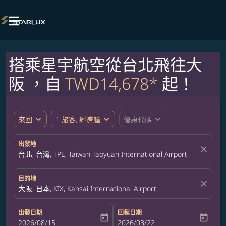

搭乘星宇航空從台北飛往大
阪 ，自
TWD14,678*
起！
expand_more
expand_more
expand_more
來回
1 旅客, 經濟艙
優惠代碼
出發地
close
台北, 台灣, TPE, Taiwan Taoyuan International Airport
目的地
close
大阪, 日本, KIX, Kansai International Airport
出發日期
回程日期
today
today
fc-booking-departure-date-aria-label
2026/08/15
fc-booking-return-date-aria-label
2026/08/22