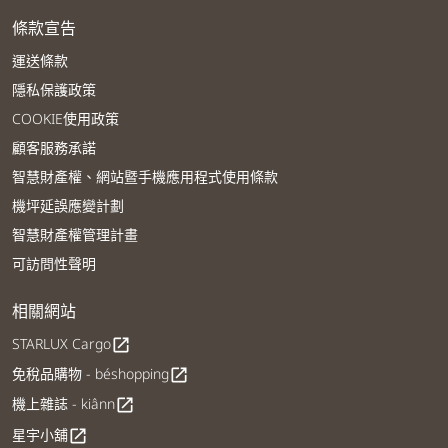
條款宣告
運送條款
隱私保護政策
COOKIE使用政策
顧客服務承諾
智慧財產權、網站暨手機應用程式使用條款
機坪延誤應變計劃
智慧財產權管理計畫
可訪問性聲明
相關網站
STARLUX Cargo
open_in_new
免稅品購物 - béshopping
open_in_new
機上雜誌 - kiânn
open_in_new
星宇小舖
open_in_new