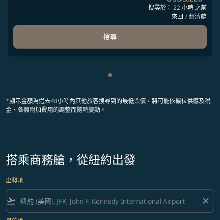
搜尋於： 22 小時 之前
來回
/
經濟艙
搜尋
顯示 cmp-pagination-showing
*顯示金額為過去48小時內其他旅客搜尋到的最低票價，將可能依機位供應及稅
金、各類附加費用的調整而隨時變動。
搭乘商務艙，從紐約出發
出發地
flight_takeoff
close