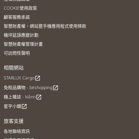
COOKIE使用政策
顧客服務承諾
智慧財產權、網站暨手機應用程式使用條款
機坪延誤應變計劃
智慧財產權管理計畫
可訪問性聲明
相關網站
STARLUX Cargo
open_in_new
免稅品購物 - béshopping
open_in_new
機上雜誌 - kiânn
open_in_new
星宇小舖
open_in_new
旅客支援
各地聯絡資訊