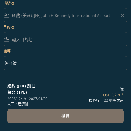
出發地
flight_takeoff
close
目的地
flight_land
艙等
keyboard_arrow_down
經濟艙
艙等 option 經濟艙 Selected
紐約 (JFK)
前往
從
台北 (TPE)
USD3,220
*
2026/12/19 - 2027/01/02
搜尋於： 22 小時 之前
來回
/
經濟艙
搜尋