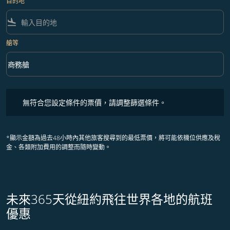
目的地
flight_land
艙等
keyboard_arrow_down
商務艙
艙等 option 商務艙 Selected
無符合您設定條件的票價，請調整篩選條件。
無符合您設定條件的票價，請調整篩選條件。
*顯示金額為過去48小時內其他旅客搜尋到的最低票價，將可能依機位供應及稅
金、各類附加費用的調整而隨時變動。
未來365天從紐約飛往世界各地的航班
優惠