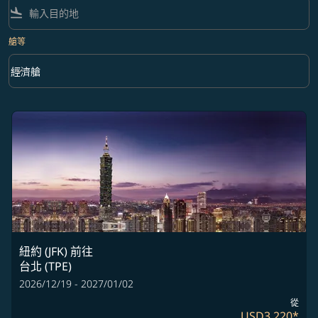
flight_land
艙等
keyboard_arrow_down
經濟艙
艙等 option 經濟艙 Selected
紐約 (JFK)
前往
台北 (TPE)
2026/12/19 - 2027/01/02
從
USD3,220
*