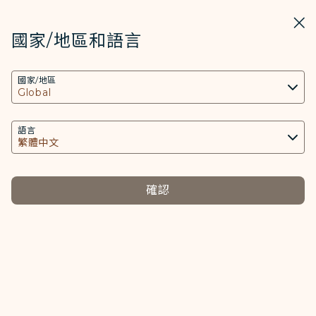
STARLUX
開啟
關掉
在STARLUX APP中打開
國家/地區和語言
COOKIE設定
搜尋
選單
國家/地區
搜尋
本網站使用必要的 Cookies 技術(包含功能類及分
台灣高鐵 - STARLUX Airlines 頁面已載入
析類Cookies) 以運行網站及應用程式，並為您提供
台灣高鐵
更好的使用者體驗。額外的 Cookies 僅於獲得您同
語言
意的情況下使用。Cookies將用以存取、分析和儲
存您使用設備的資訊以及某些個人資料，包括
Client ID、IP 位址、地理位置資料、裝置運行系
確認
統、特殊識別因子、Cosmile 會員帳號和Token
(識別碼)。
Cookies類型及相關個人資料之處理
必要類COOKIE
提供您個人化內容以及提升使用本網站之體驗。