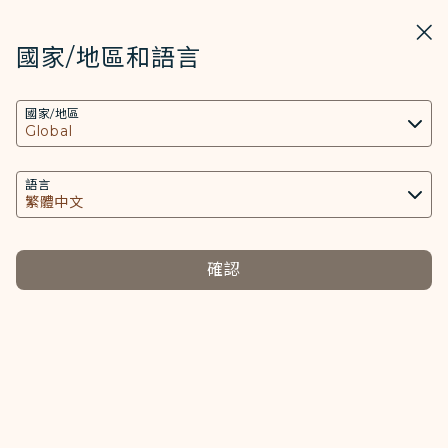
STARLUX
開啟
關掉
在STARLUX APP中打開
國家/地區和語言
COOKIE設定
搜尋
選單
國家/地區
搜尋
本網站使用必要的 Cookies 技術(包含功能類及分
顧客服務承諾 - STARLUX Airlines 頁面已載入
析類Cookies) 以運行網站及應用程式，並為您提供
顧客服務承諾
更好的使用者體驗。額外的 Cookies 僅於獲得您同
語言
顧客服務承諾
意的情況下使用。Cookies將用以存取、分析和儲
存您使用設備的資訊以及某些個人資料，包括
Client ID、IP 位址、地理位置資料、裝置運行系
確認
美國航班
越南航班
統、特殊識別因子、Cosmile 會員帳號和Token
選擇
(識別碼)。
星宇航空致力於提供旅客卓越的服務水平，並根據美國運
Cookies類型及相關個人資料之處理
輸部之規範為往返美國航班之旅客制定此顧客服務承諾。
必要類COOKIE
提供您個人化內容以及提升使用本網站之體驗。