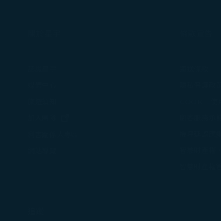
關於星宇
條款宣告
認識星宇
運送條款
媒體中心
隱私保護政
旅遊須知
COOKIE
(在新視窗中打開)
加入團隊
顧客服務承
機坪延誤應
利害關係人專區
智慧財產權
網站導覽
智慧財產權
追蹤