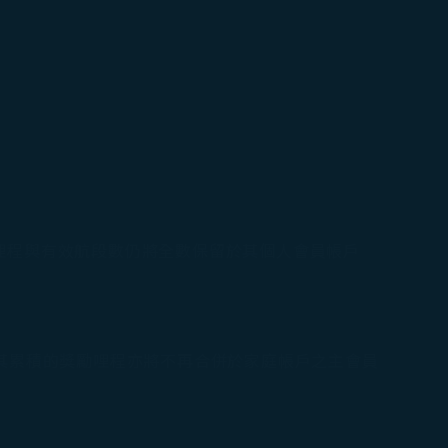
哩程與有效航段數仍將全數保留於其個人會員帳戶
其累積的獎勵哩程亦將不再合併於家庭帳戶之主會員