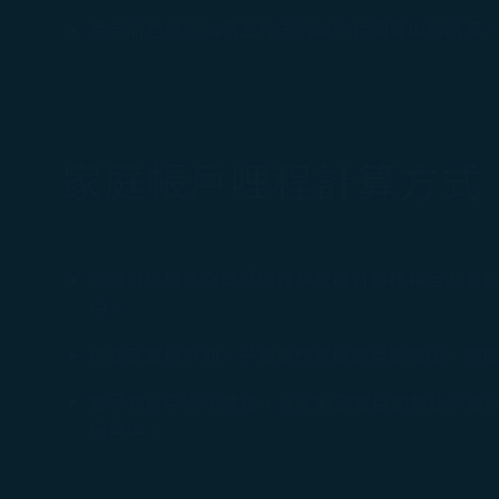
星宇航空將於14個工作天內以信件回覆申辦結果
家庭帳戶哩程計算方式
子會員所累積之獎勵哩程將全數自動移轉至主會
中。
建立家庭帳戶前，子會員所累積的獎勵哩程，將
當子會員年滿18歲後，星宇航空會自動將此子會
帳戶中。