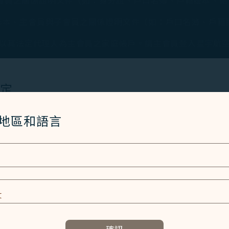
會員之關係證明文件（如：身分證、戶口名簿、戶籍謄本、結
影本、主會員與子會員之關係證明文件（如：戶口名簿、戶籍
入以其法定代理人為主會員之家庭帳戶。請主會員登入星宇航空
立且可正常收信之電子信箱進行註冊，不可與其他會員共用同
設定
主會員登入星宇航空官方網站或App之COSMILE會員專
Cookies 技術(包含功能類及分析類Cookies) 以運行網
/地區和語言
宇航空官方網站或App申辦，並上傳上述之證明文件。
者體驗。額外的 Cookies 僅於獲得您同意的情況下使用。Co
星宇航空客服人員約需14個工作天完成內部作業後， 將主
使用設備的資訊以及某些個人資料，包括Client ID、IP 
特殊識別因子、Cosmile 會員帳號和Token (識別碼)。
及相關個人資料之處理
E
容以及提升使用本網站之體驗。