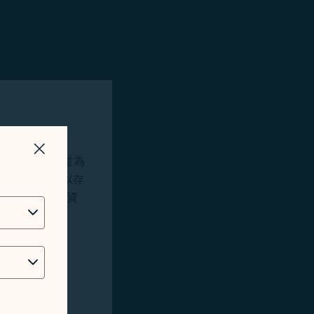
婚證書…等）
謄本、出生證明…等）
官方網站或App申辦新增子會員，並上傳上述之證明
一信箱。
區申辦，並上傳上述之證明文件。
關掉視窗
站及應用程式，並為
okies將用以存
動以信件回覆申辦結果。
位址、地理位置資