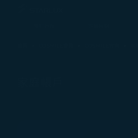
預訂行程
班機時刻
家庭帳戶 - STARLUX Airlines 頁面已載入
首頁
COSMILE會員
COSMILE方案
家
家庭帳戶