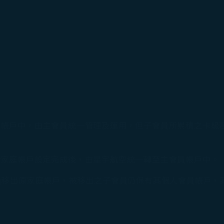
。
員帳戶中，由主會員統一管理及運用，但子會員所累積之卡級
於家庭帳戶設定完成後，由星宇航空統一轉至主會員帳戶中。
員移出原家庭帳戶，被移出之子會員仍保有其個人會員帳戶，