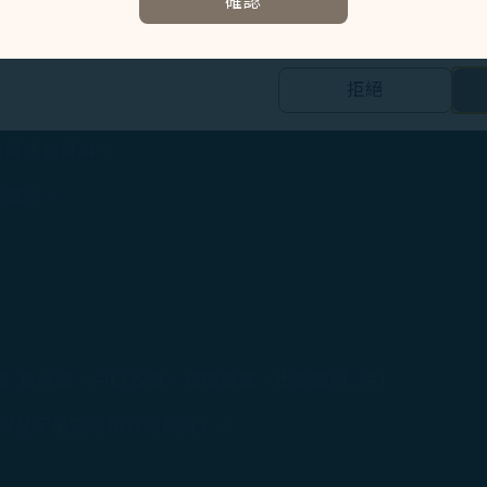
確認
資訊，協助我們了解您造訪、瀏覽及使用本網站的體驗，偵測並處理
我的COSMILE - 會員總覽」，並使用欲成為主會員之帳號
E
拒絕
的個人資料之第三方公司設置，以評估我們行銷效能、於社交媒體和網
 ，並輸入欲綁定之子會員資訊。
合您興趣和習慣的行銷資訊。
請頁填寫資料。
集之內容，以及我們如何與第三方合作夥伴共享資料，請參閱
整資料。
。
Cookie 使用政策」網頁選擇同意、拒絕或撤回您的同意
同意我們使用和蒐集Cookies；若您點選「拒絕」，我們
: 身分證、戶口名簿、結婚證書、出生證明…等）
款與星宇航空隱私保護政策」。