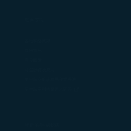
旅客支援
打開)
各地聯絡資訊
在新視窗中打開)
機場資訊
打開)
意見回饋
可選服務及費用
星宇航空航班異動作業辦法
打開)
(在新視窗中打開)
星宇航空利害關係人問卷
中打開)
(在新視窗中打開)
我們的手機服務