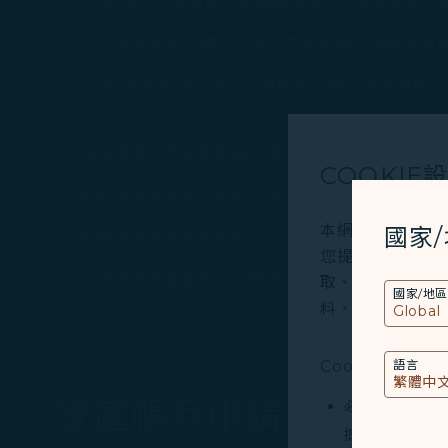
配偶：主會員與子會員護照影本、主會員與子
2歲至未滿18歲之子女：主會員與子會員護照
若為2歲至未滿18歲之子女申請入會，須同時加
文件。
每位會員（含主會員與子會員）皆須使用一組獨
COOKIE
若欲申請配偶為子會員，請配偶先完成入會後，再由
本網站使用必要的 
國家
如需新增或移除家庭帳戶子成員，請主會員登入星
您提供更好的使用
完成申辦家庭帳戶，或是子會員的新增或刪除後，
取、分析和儲存您
國家/地區
料、裝置運行系統、
Cookies類型
語言
家庭帳戶申請流程說明
必要類COOKI
提供您個人化內