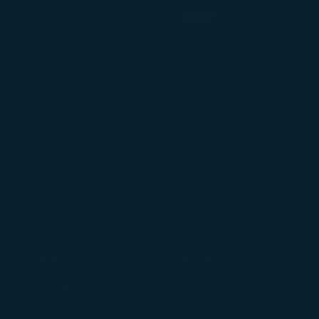
購票流程更自動化
會員。主會員之配偶或其每位子女僅能歸屬至一個家庭帳戶中
之子女，並請提供下列證明文件：