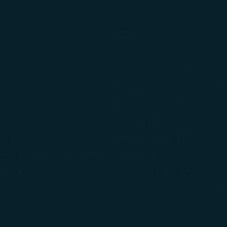
相關網站
(在新視窗中
STARLUX Cargo
(
策
免稅品購物 - béshopping
(在新視窗中
使用政策
機上雜誌 - kiânn
諾
(在新視窗中打開)
星宇小舖
變計劃
(在新視窗中
星宇航空企業會員
、網站暨手機應用程式使用條款
(在新視窗中打開)
永續發展
管理計畫
(在新視窗
SNOOPY主題航班
STARLUX AIRSORAYAMA