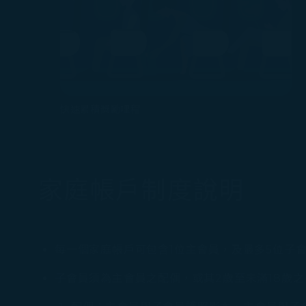
快速累積獎勵哩程
家庭帳戶制度說明
每一個家庭帳戶可包含1位主會員，及最多5位子
子會員須為主會員之配偶，或其2歲至未滿18歲