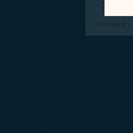
紀錄您上述所稱
務。
於星宇航空官方網站點選「COSMILE會員」＞「
行銷類COOKI
COOKIE設定
由我們和處理您
點選「我的帳戶」＞「家庭帳戶」＞「現在申請」
廣告，呈現最適
配偶：請先自行註冊COSMILE會員，再於申
有關個人資料蒐
2歲至未滿18歲子女：請直接於申請頁填寫完
Cookie使用政策
如欲增加第二位子會員請點選「新增子會員」 。
您可以隨時透過「
「全部接受」，以
上傳護照及關係證明文件：
Cookies。
護照影本（主會員與子會員）。
主會員與子會員具法律效力的關係證明文件（如
勾選「我已閱讀並同意COSMILE入會規則及條
點選「確認」。