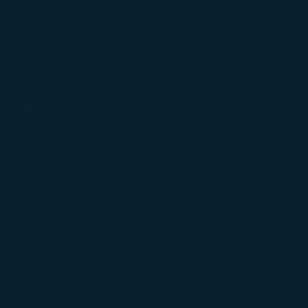
(
策
免稅品購物 - béshopping
(在新視窗中
使用政策
機上雜誌 - kiânn
諾
(在新視窗中打開)
星宇小舖
變計劃
(在新視窗中
星宇航空企業會員
、網站暨手機應用程式使用條款
(在新視窗中打開)
永續發展
管理計畫
(在新視窗
SNOOPY主題航班
STARLUX AIRSORAYAMA