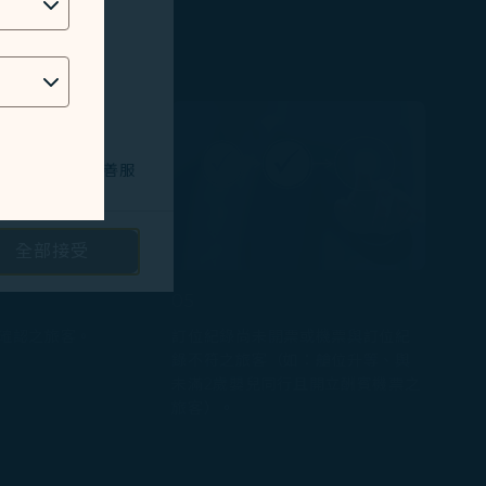
技術問題，以改善服
全部接受
路投放廣告/定向
05
確認之旅客。
訂位紀錄尚未開票或機票與訂位紀
隱私保護政策
和
錄不符之旅客（如：艙位升等、與
未滿2歲嬰兒同行且開立酬賓機票之
旅客）。
。您可以透過點選
將不會放置行銷類