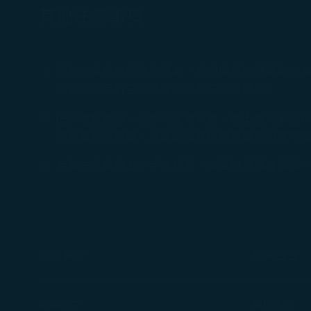
其他注意事項
視各地機場之程序及規範，部分機場於通關時可
客返回星宇航空報到櫃檯領取紙本登機證。
由於證照查驗、行李託運等因素，線上報到系統
場專屬報到櫃檯，將能縮短在機場櫃檯的辦理時
若無法完成線上／手機報到，請至機場櫃檯辦理
關於星宇
條款宣告
認識星宇
運送條款