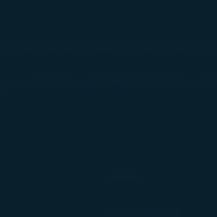
能不接受線上報到登機證或行動裝置電子登機證，或者手持同
目前尚未能完全取代您在機場報到櫃檯所需辦理的手續。但因
間。
。
相關網站
(在新視窗中
STARLUX Cargo