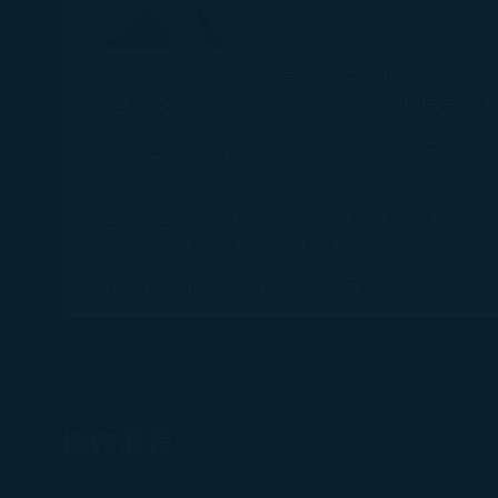
航班起飛前48-1小時透過星宇航空官方網站可完成報到
手續並取得登機證，以節省在機場櫃檯辦理報到手續的時
間。
註：往返美國之航班受限當地政府規定，於起飛前24-1
小時開放線上報到服務。
由於航班狀況可能隨時更改，請於機場確認最新之登
機門及登機時間等航班相關資訊。
若您有託運行李，請於起飛1小時前完成託運。
操作流程