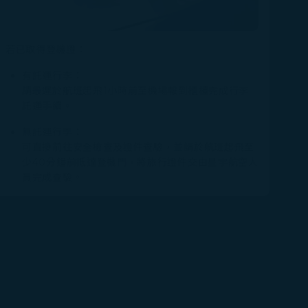
若已取得登機證：
有託運行李：
請最遲於航班起飛1小時前至機場報到櫃檯完成行李
託運手續。
無託運行李：
可直接前往安全檢查及證件查驗，並請於航班起飛至
少40分鐘前抵達登機門，將旅行證件交由星宇航空人
員完成查驗。