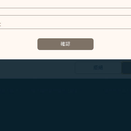
特殊識別因子、Cosmile 會員帳號和Token (識別碼)。
進行報到手續
及相關個人資料之處理
E
容以及提升使用本網站之體驗。
確認
資訊，協助我們了解您造訪、瀏覽及使用本網站的體驗，偵測並處理
E
拒絕
的個人資料之第三方公司設置，以評估我們行銷效能、於社交媒體和網
合您興趣和習慣的行銷資訊。
03
04
紀錄人數十人
需求寵物運送服務之旅客。
機位狀態尚未
集之內容，以及我們如何與第三方合作夥伴共享資料，請參閱
。
Cookie 使用政策」網頁選擇同意、拒絕或撤回您的同意
同意我們使用和蒐集Cookies；若您點選「拒絕」，我們