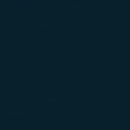
(在新視窗中打開)
選擇語言
béshopping
Global
(
繁體中文
)
登入
(在新視窗中打開)
COSMILE會員
旅客支援
機場櫃台報到
選擇右側標
自助行李託運