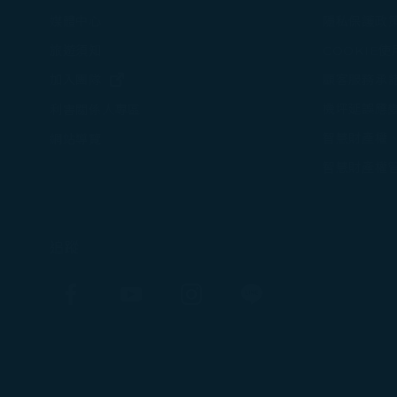
媒體中心
隱私保護政
旅遊須知
COOKIE
(在新視窗中打開)
加入團隊
顧客服務承
機坪延誤應
利害關係人專區
智慧財產權
網站導覽
智慧財產權
追蹤
Facebook
YouTube
Instagram
Line