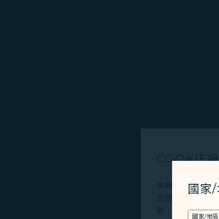
第一步：搜尋訂位紀錄（以下可擇一）：
輸入訂位代號及搭機旅客英文姓名
輸入電子機票號碼及搭機旅客英文姓名
輸入會員卡號及搭機旅客英文姓名
第二步：確認航班資訊
第三步：輸入聯絡資訊
第四步：確認危險品須知
第五步：填寫旅客資料
第六步：選擇座位
COOKIE
第七步：領取登機證
第八步：完成報到
本網站使用必要的 
國家
您提供更好的使用
取、分析和儲存您
國家/地區