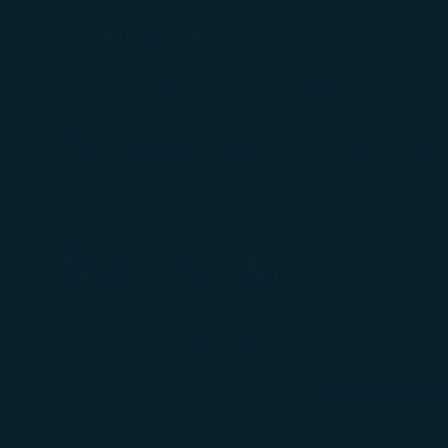
預訂行程
班機時刻
報到方式介紹(線上報到說明) - STARLUX Airlines 頁面已載入
首頁
準備啟程
旅行資訊
報到方式介紹
報到方式介紹
線上報到
機場自助報到