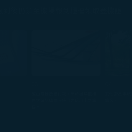
報到後仍須至機場報到櫃檯領取登機證
03
04
經由電話授權付款，須於機場櫃檯
其他需星宇航
再次確認購票時使用之信用卡之旅
旅客。
客。