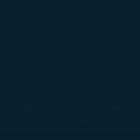
搜尋
搜尋
班機動態
準備啟程
體驗星宇
手機報到
自動報到
市區預辦登機