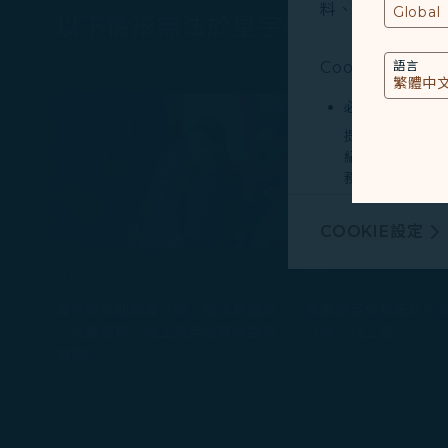
料、裝置運行系統、
以下情形無法於星宇航空官方網站
Cookies類型
語言
必要類COOKI
提供您個人化內
紀錄您上述所稱
務。
行銷類COOKI
COOKIE設定
由我們和處理您
廣告，呈現最適
01
02
需特殊協助旅客（如：需求單獨旅
團體旅客或單筆訂位
有關個人資料蒐
行兒童服務、機上擔架或其他醫療
（含）以上者。
Cookie使用政策
協助）。
您可以隨時透過「
「全部接受」，以
Cookies。