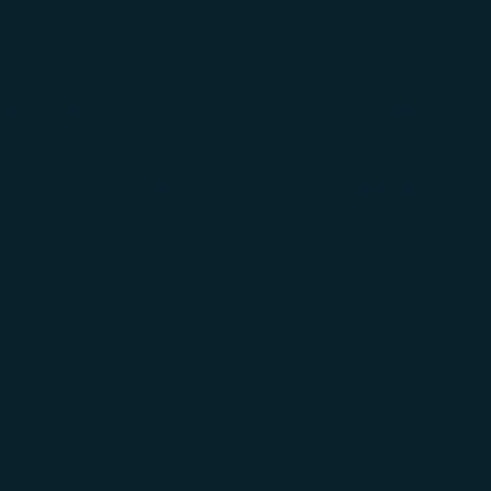
一電子裝置顯示多名同行者之電子登機證，並要求旅
為您使用本系統先行辦理部分手續，同時可以使用機
旅客支援
打開)
各地聯絡資訊