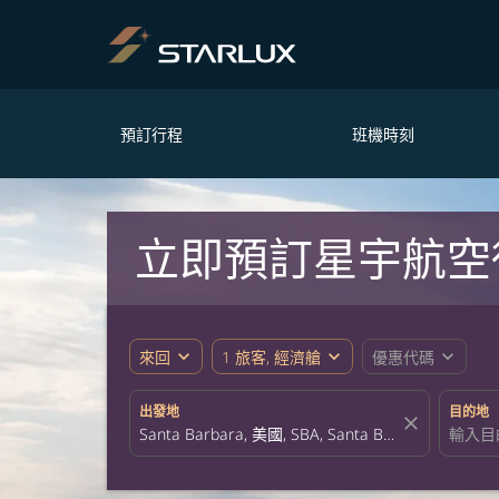
預訂行程
班機時刻
立即預訂星宇航空從S
expand_more
expand_more
expand_more
來回
1 旅客, 經濟艙
優惠代碼
出發地
目的地
close