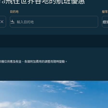
rbara飛往世界各地的航班優惠
目的地
艙等
close
flight_land
keyboard_arrow_down
經
艙等 
依機位供應及稅金、各類附加費用的調整而隨時變動。