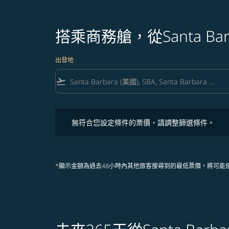
搭乘商務艙，從Santa Bar
出發地
flight_takeoff
無符合您設定條件的票價，請調整篩選條件。
無符合您設定條件的票價，請調整篩選條件。
*顯示金額為過去48小時內其他旅客搜尋到的最低票價，將可能