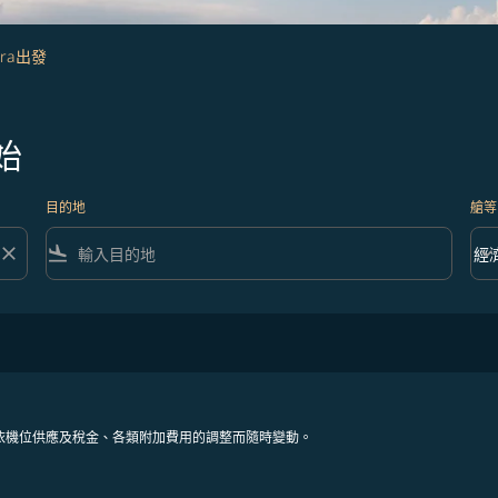
ara出發
始
目的地
艙等
close
flight_land
keyboard_arrow_down
經
艙等 
依機位供應及稅金、各類附加費用的調整而隨時變動。