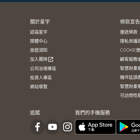
關於星宇
條款宣告
認識星宇
運送條款
媒體中心
隱私保護
旅遊須知
COOKI
加入團隊
顧客服務
open_in_new
智慧財產
公司治理專區
機坪延誤
投資人專區
智慧財產
網站導覽
可訪問性
追蹤
我們的手機服務