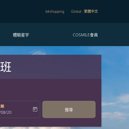
béshopping
Global
-
繁體中文
體驗星宇
COSMILE會員
航班
日期
today
搜尋
bel
oking-return-date-aria-label
/08/20