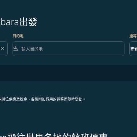
bara出發
目的地
艙等
close
flight_land
keyboard_arrow_down
商
艙等 
依機位供應及稅金、各類附加費用的調整而隨時變動。