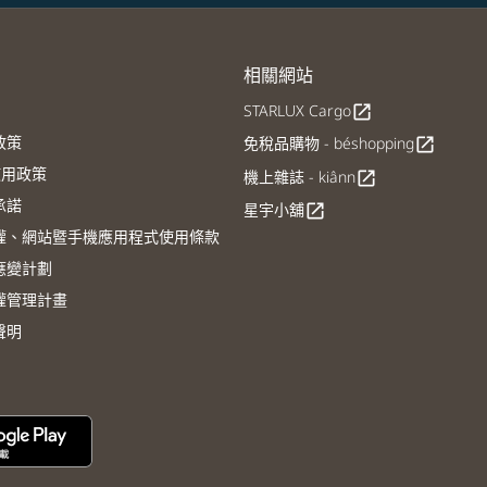
相關網站
STARLUX Cargo
open_in_new
政策
免稅品購物 - béshopping
open_in_new
E使用政策
機上雜誌 - kiânn
open_in_new
承諾
星宇小舖
open_in_new
權、網站暨手機應用程式使用條款
應變計劃
權管理計畫
聲明