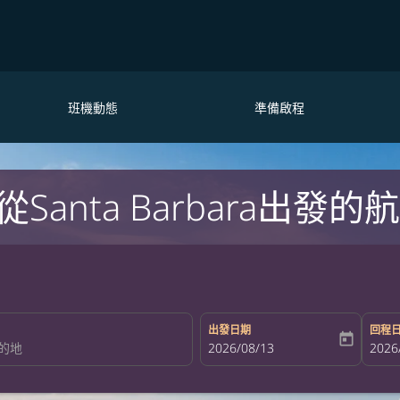
班機動態
準備啟程
anta Barbara出發的
出發日期
回程
today
fc-booking-departure-date-aria-la
2026/08/13
fc-bo
2026