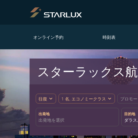
オンライン予約
時刻表
スターラックス航
expand_more
expand_more
往復
1 名, エコノミークラス
プロモー
出発地
目的地