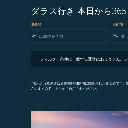
ダラス行き 本日から36
出発地
目的地
flight_takeoff
flight_land
フィルター条件に一致する運賃はありません。フィル
フィルター条件に一致する運賃はありません。フ
*表示される運賃は過去48時間以内に閲覧された最安値です
ざいますので、あらかじめご了承ください。