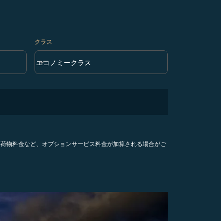
クラス
keyboard_arrow_down
エコノミークラス
クラス option エコノミークラス Selected
手荷物料金など、オプションサービス料金が加算される場合がご