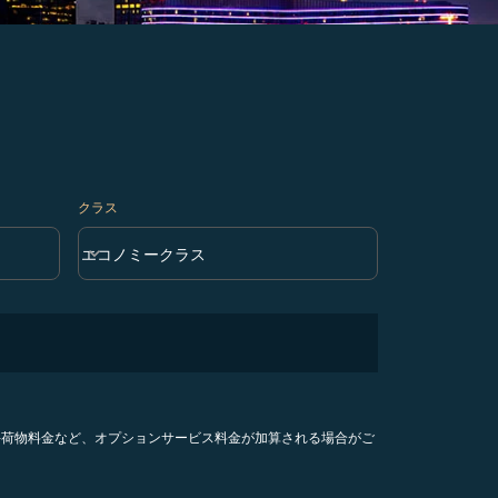
クラス
keyboard_arrow_down
エコノミークラス
クラス option エコノミークラス Selected
手荷物料金など、オプションサービス料金が加算される場合がご