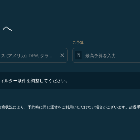
 へ
ご予算
close
円
ター条件を調整してください。
ィルター条件を調整してください。
。空席状況により、予約時に同じ運賃をご利用いただけない場合がございます。超過