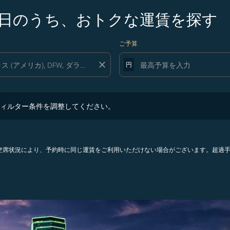
5日のうち、おトクな運賃を探す
ご予算
close
円
ター条件を調整してください。
ィルター条件を調整してください。
。空席状況により、予約時に同じ運賃をご利用いただけない場合がございます。超過