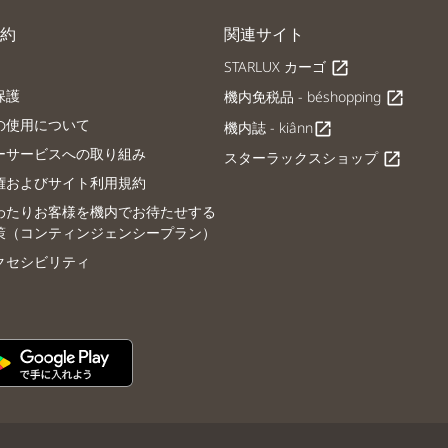
約
関連サイト
STARLUX カーゴ
open_in_new
保護
機内免税品 - béshopping
open_in_new
の使用について
機内誌 - kiânn
open_in_new
ーサービスへの取り組み
スターラックスショップ
open_in_new
権およびサイト利用規約
わたりお客様を機内でお待たせする
策（コンティンジェンシープラン）
クセシビリティ