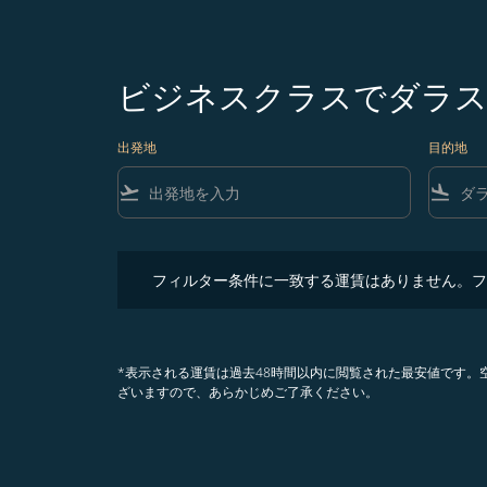
ビジネスクラスでダラス
出発地
目的地
flight_takeoff
flight_land
フィルター条件に一致する運賃はありません。フィル
フィルター条件に一致する運賃はありません。フ
*表示される運賃は過去48時間以内に閲覧された最安値です
ざいますので、あらかじめご了承ください。