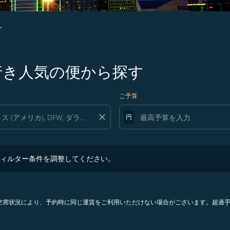
へ
ス行き人気の便から探す
ご予算
close
円
ター条件を調整してください。
ィルター条件を調整してください。
。空席状況により、予約時に同じ運賃をご利用いただけない場合がございます。超過