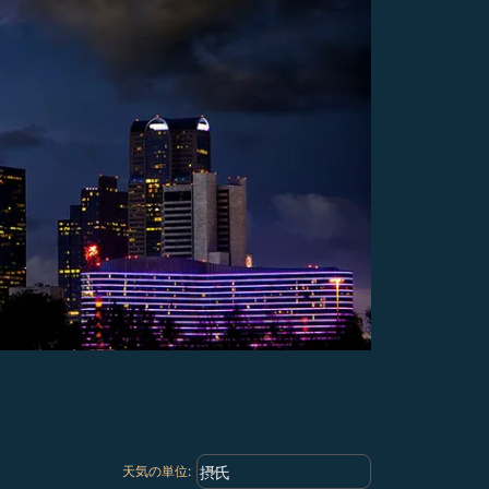
Weather unit option 摂氏 Selected
keyboard_arrow_down
摂氏
天気の単位
: