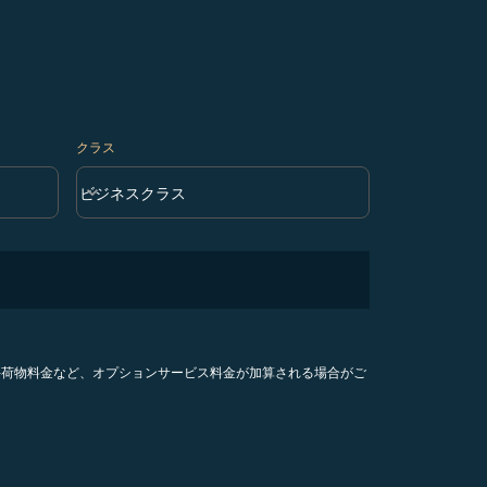
クラス
keyboard_arrow_down
ビジネスクラス
クラス option ビジネスクラス Selected
手荷物料金など、オプションサービス料金が加算される場合がご