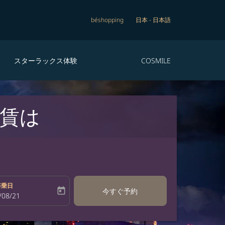
béshopping
日本
-
日本語
スターラックス体験
COSMILE
賃は
搭乗日
today
今すぐ予約
bel
oking-return-date-aria-label
/08/21