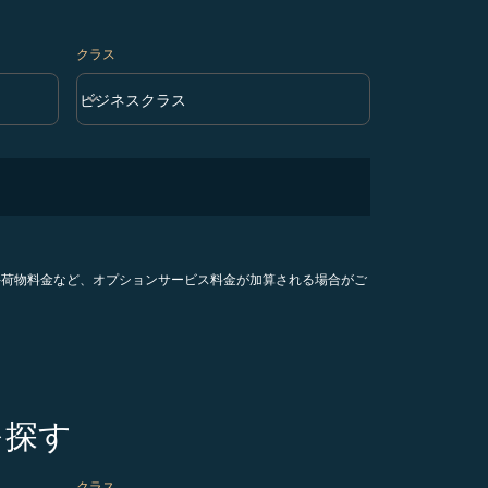
クラス
keyboard_arrow_down
ビジネスクラス
クラス option ビジネスクラス Selected
手荷物料金など、オプションサービス料金が加算される場合がご
を探す
クラス