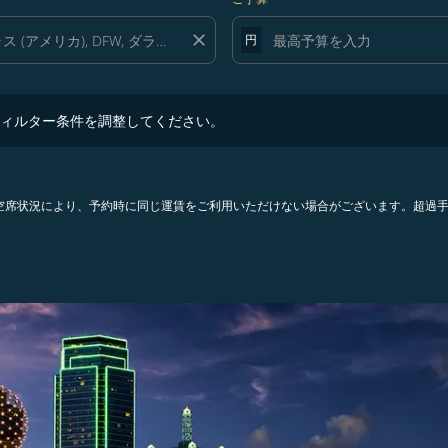
close
円
ター条件を調整してください。
ィルター条件を調整してください。
。空席状況により、予約時に同じ運賃をご利用いただけない場合がございます。超過