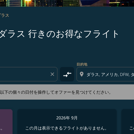
ダラス
 神戸 発ダラス 行きのお得なフライト
新するか、以下の個々の日付を操作してオファーを見つけてくださ
目的地
compare_arrows
close
location_on
か、以下の個々の日付を操作してオファーを見つけてください。
2026年 9月
ん。
この月は表示できるフライトがありません。
こ