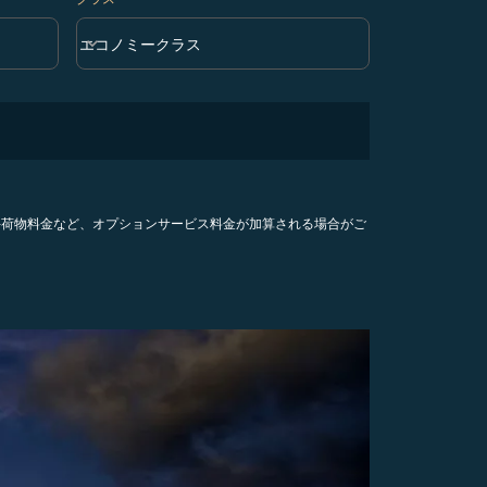
keyboard_arrow_down
エコノミークラス
クラス option エコノミークラス Selected
手荷物料金など、オプションサービス料金が加算される場合がご