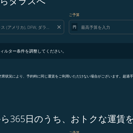
らダラスへ
ご予算
close
円
ター条件を調整してください。
ィルター条件を調整してください。
。空席状況により、予約時に同じ運賃をご利用いただけない場合がございます。超過
から365日のうち、おトクな運賃
ご予算