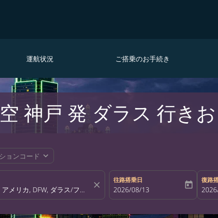
運航状況
ご搭乗のお手続き
 神戸 発 ダラス 行き
expand_more
ションコード
往路搭乗日
復路
close
today
fc-booking-departure-date-aria-la
2026/08/13
fc-bo
2026