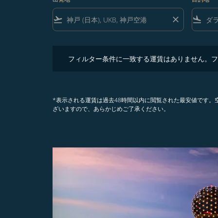
flight_takeoff
close
flight_land
フィルター条件に一致する運賃はありません。フィル
フィルター条件に一致する運賃はありません。フ
*表示される運賃は過去48時間以内に閲覧された最安値です
ざいますので、あらかじめご了承ください。