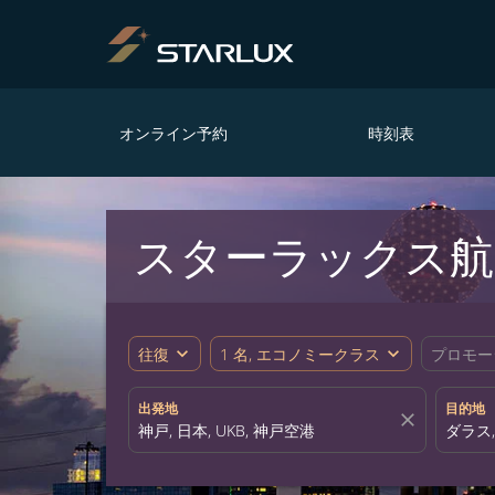
オンライン予約
時刻表
スターラックス航空
expand_more
expand_more
往復
1 名, エコノミークラス
プロモー
出発地
目的地
close