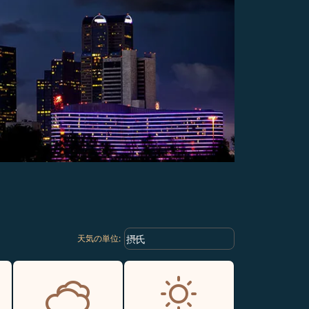
Weather unit option 摂氏 Selected
keyboard_arrow_down
摂氏
天気の単位
: