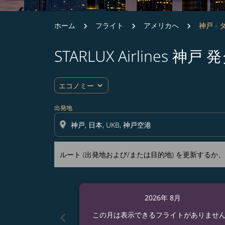
ホーム
フライト
アメリカへ
神戸 - 
STARLUX Airlines
ルート (出発地および/または目的地) を更
expand_more
エコノミー
出発地
location_on
ルート (出発地および/または目的地) を更新する
2026年 8月
chevron_left
この月は表示できるフライトがありませ