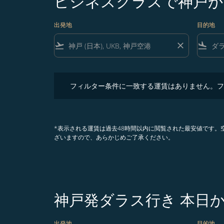
ビジネスクラスで神戸か
出発地
目的地
flight_takeoff
close
flight_land
フィルター条件に一致する運賃はありません。フィル
フィルター条件に一致する運賃はありません。フ
*表示される運賃は過去48時間以内に閲覧された最安値です
ざいますので、あらかじめご了承ください。
神戸発ダラス行き 本日
出発地
目的地