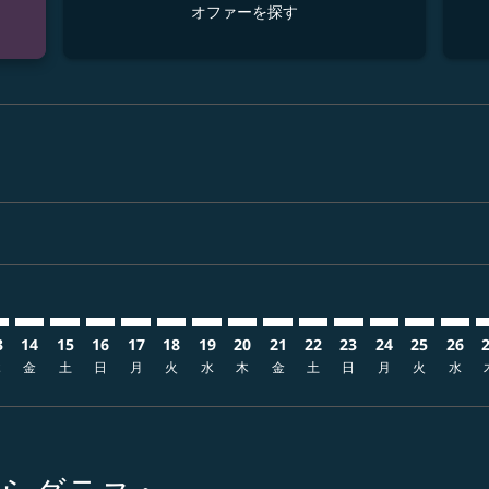
オファーを探す
isclaimer. オファーを探す
s-disclaimer. オファーを探す
ffers-disclaimer. オファーを探す
w-offers-disclaimer. オファーを探す
-view-offers-disclaimer. オファーを探す
cmp-view-offers-disclaimer. オファーを探す
FW: cmp-view-offers-disclaimer. オファーを探す
B–DFW: cmp-view-offers-disclaimer. オファーを探す
UKB–DFW: cmp-view-offers-disclaimer. オファーを探す
UKB–DFW: cmp-view-offers-disclaimer. オファーを探
UKB–DFW: cmp-view-offers-disclaimer. オファ
UKB–DFW: cmp-view-offers-disclaimer.
UKB–DFW: cmp-view-offers-disclaim
UKB–DFW: cmp-view-offers-disc
UKB–DFW: cmp-view-offers-d
UKB–DFW: cmp-view-offe
UKB–DFW: cmp-view-o
UKB–DFW: cmp-vi
UKB–DFW: cm
UKB–DFW:
UKB–
U
3
14
15
16
17
18
19
20
21
22
23
24
25
26
木
金
土
日
月
火
水
木
金
土
日
月
火
水