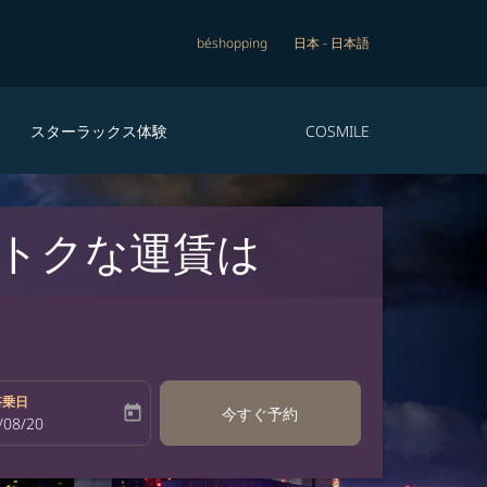
béshopping
日本
-
日本語
スターラックス体験
COSMILE
おトクな運賃は
搭乗日
today
今すぐ予約
bel
oking-return-date-aria-label
/08/20