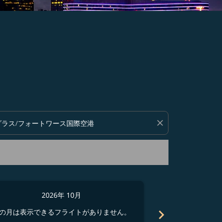
い。
close
2026年 10月
2
chevron_right
の月は表示できるフライトがありません。
この月は表示でき