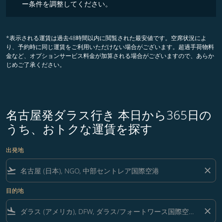
ー条件を調整してください。
*表示される運賃は過去48時間以内に閲覧された最安値です。空席状況によ
り、予約時に同じ運賃をご利用いただけない場合がございます。超過手荷物料
金など、オプションサービス料金が加算される場合がございますので、あらか
じめご了承ください。
名古屋発ダラス行き 本日から365日の
うち、おトクな運賃を探す
出発地
flight_takeoff
close
目的地
flight_land
close