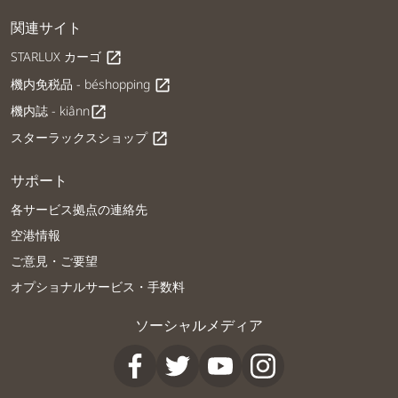
関連サイト
STARLUX カーゴ
open_in_new
機内免税品 - béshopping
open_in_new
機内誌 - kiânn
open_in_new
スターラックスショップ
open_in_new
サポート
各サービス拠点の連絡先
空港情報
ご意見・ご要望
オプショナルサービス・手数料
ソーシャルメディア