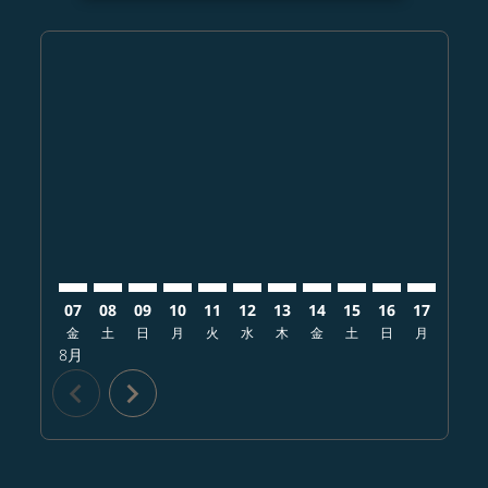
Displaying fares for 8月-2026
NGO–DFW: cmp-view-offers-disclaimer. オファーを
NGO–DFW: cmp-view-offers-disclaimer. オフ
NGO–DFW: cmp-view-offers-disclaimer
NGO–DFW: cmp-view-offers-disclai
NGO–DFW: cmp-view-offers-dis
NGO–DFW: cmp-view-offers-
NGO–DFW: cmp-view-off
NGO–DFW: cmp-view-
NGO–DFW: cmp-v
NGO–DFW: cm
NGO–DFW:
NGO–
N
07
08
09
10
11
12
13
14
15
16
17
18
金
土
日
月
火
水
木
金
土
日
月
火
8月
chevron_left
chevron_right