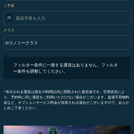
ご予算
円
クラス
keyboard_arrow_down
エコノミークラス
クラス option エコノミークラス Selected
フィルター条件に一致する運賃はありません。フィルター条件を調整
フィルター条件に一致する運賃はありません。フィルタ
ー条件を調整してください。
*表示される運賃は過去48時間以内に閲覧された最安値です。空席状況によ
り、予約時に同じ運賃をご利用いただけない場合がございます。超過手荷物料
金など、オプションサービス料金が加算される場合がございますので、あらか
じめご了承ください。