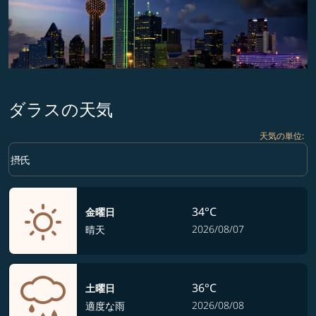
ダラスの天気
天気の単位
:
Weather unit option 摂氏 Selected
keyboard_arrow_down
摂氏
34°C
金曜日
2026/08/07
晴天
36°C
土曜日
2026/08/08
適度な雨