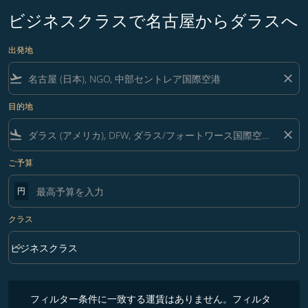
ビジネスクラスで名古屋からダラスへ
出発地
flight_takeoff
close
目的地
flight_land
close
ご予算
円
クラス
keyboard_arrow_down
ビジネスクラス
クラス option ビジネスクラス Selected
フィルター条件に一致する運賃はありません。フィルター条件を調整
フィルター条件に一致する運賃はありません。フィルタ