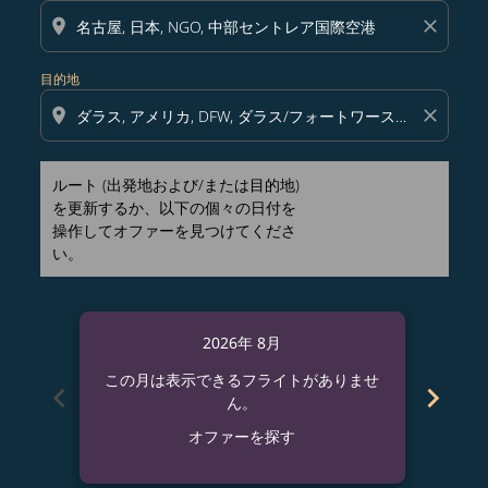
location_on
close
目的地
location_on
close
ルート (出発地および/または目的地)
を更新するか、以下の個々の日付を
操作してオファーを見つけてくださ
い。
2026年 8月
この月は表示できるフライトがありませ
この
chevron_left
chevron_right
ん。
オファーを探す