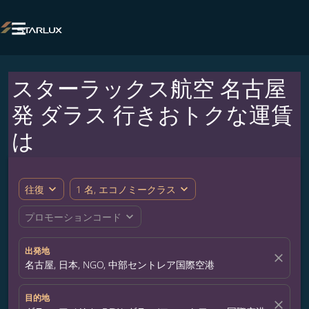

スターラックス航空 名古屋
発 ダラス 行きおトクな運賃
は
expand_more
expand_more
往復
1 名, エコノミークラス
expand_more
プロモーションコード
出発地
close
名古屋, 日本, NGO, 中部セントレア国際空港
目的地
close