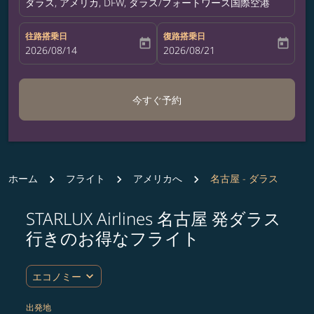
ダラス, アメリカ, DFW, ダラス/フォートワース国際空港
往路搭乗日
復路搭乗日
today
today
fc-booking-departure-date-aria-label
2026/08/14
fc-booking-return-date-aria-label
2026/08/21
今すぐ予約
ホーム
フライト
アメリカへ
名古屋 - ダラス
STARLUX Airlines 名古屋 発ダラス
ルート (出発地および/または目的地) を更新するか、
行きのお得なフライト
expand_more
エコノミー
出発地