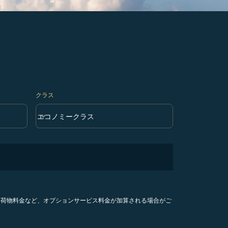
クラス
keyboard_arrow_down
エコノミークラス
クラス option エコノミークラス Selected
手荷物料金など、オプションサービス料金が加算される場合がご