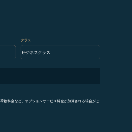
クラス
keyboard_arrow_down
ビジネスクラス
クラス option ビジネスクラス Selected
手荷物料金など、オプションサービス料金が加算される場合がご