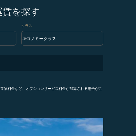
運賃を探す
クラス
keyboard_arrow_down
エコノミークラス
クラス option エコノミークラス Selected
手荷物料金など、オプションサービス料金が加算される場合がご