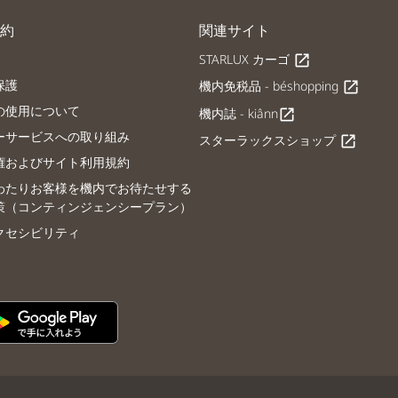
約
関連サイト
STARLUX カーゴ
open_in_new
保護
機内免税品 - béshopping
open_in_new
の使用について
機内誌 - kiânn
open_in_new
ーサービスへの取り組み
スターラックスショップ
open_in_new
権およびサイト利用規約
わたりお客様を機内でお待たせする
策（コンティンジェンシープラン）
クセシビリティ