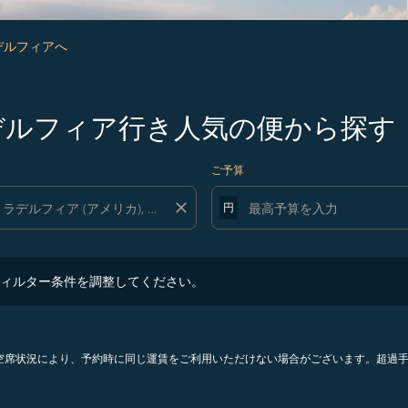
デルフィアへ
ラデルフィア行き人気の便から探す
ご予算
close
円
ター条件を調整してください。
ィルター条件を調整してください。
。空席状況により、予約時に同じ運賃をご利用いただけない場合がございます。超過