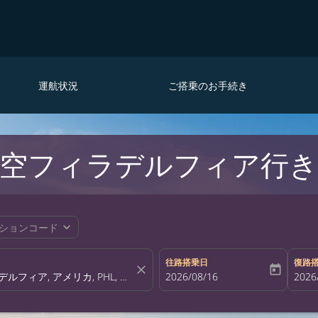
運航状況
ご搭乗のお手続き
空フィラデルフィア行き
expand_more
ションコード
往路搭乗日
復路
close
today
fc-booking-departure-date-aria-la
2026/08/16
fc-bo
2026