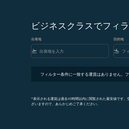
ビジネスクラスでフィラ
出発地
目的地
flight_takeoff
flight_land
フィルター条件に一致する運賃はありません。フィル
フィルター条件に一致する運賃はありません。フ
*表示される運賃は過去48時間以内に閲覧された最安値です
ざいますので、あらかじめご了承ください。