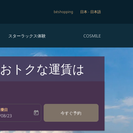
béshopping
日本
-
日本語
スターラックス体験
COSMILE
おトクな運賃は
搭乗日
today
今すぐ予約
bel
oking-return-date-aria-label
/08/23