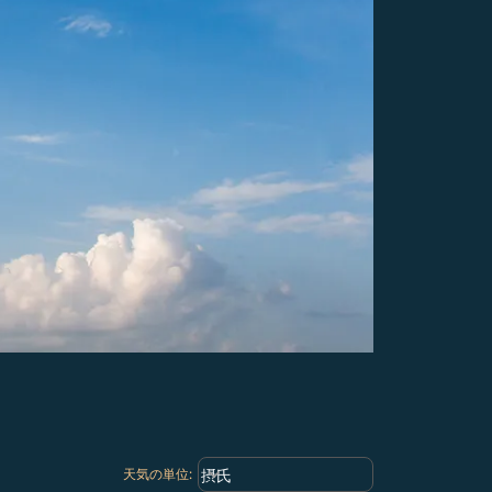
Weather unit option 摂氏 Selected
keyboard_arrow_down
摂氏
天気の単位
: