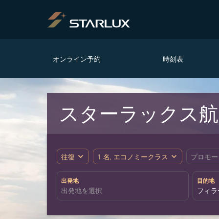
オンライン予約
時刻表
スターラックス航
expand_more
expand_more
往復
1 名, エコノミークラス
プロモー
出発地
目的地