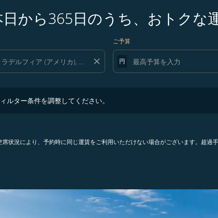
本日から365日のうち、おトクな
ご予算
close
円
ター条件を調整してください。
ィルター条件を調整してください。
。空席状況により、予約時に同じ運賃をご利用いただけない場合がございます。超過