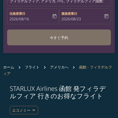
フィラデルフィア, アメリカ, PHL, フィラデルフィア国際空港
往路搭乗日
復路搭乗日
today
today
fc-booking-departure-date-aria-label
2026/08/16
fc-booking-return-date-aria-label
2026/08/23
今すぐ予約
ホーム
フライト
アメリカへ
函館 - フィラデルフ
ィア
STARLUX Airlines 函館 発フィラデ
ルート (出発地および/または目的地) を更新するか、
ルフィア 行きのお得なフライト
expand_more
エコノミー