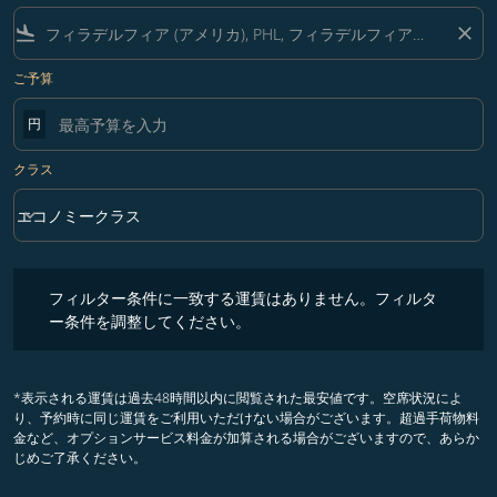
flight_land
close
ご予算
円
クラス
keyboard_arrow_down
エコノミークラス
クラス option エコノミークラス Selected
フィルター条件に一致する運賃はありません。フィルター条件を調整
フィルター条件に一致する運賃はありません。フィルタ
ー条件を調整してください。
*表示される運賃は過去48時間以内に閲覧された最安値です。空席状況によ
り、予約時に同じ運賃をご利用いただけない場合がございます。超過手荷物料
金など、オプションサービス料金が加算される場合がございますので、あらか
じめご了承ください。