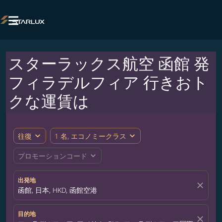

スターラックス航空 函館 発
フィラデルフィア 行きおト
クな運賃は
expand_more
expand_more
往復
1 名, エコノミークラス
expand_more
プロモーションコード
出発地
close
函館, 日本, HKD, 函館空港
目的地
close