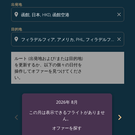
出発地
location_on
close
目的地
location_on
close
ルート (出発地および/または目的地)
を更新するか、以下の個々の日付を
操作してオファーを見つけてくださ
い。
2026年 8月
この月は表示できるフライトがありませ
この
chevron_left
chevron_right
ん。
オファーを探す