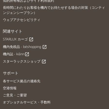
知的所有権およびサイト利用規約
長時間にわたりお客様を機内でお待たせする場合の対策（コンティ
ンジェンシープラン）
ウェブアクセシビリティ
関連サイト
STARLUX カーゴ
open_in_new
機内免税品 - béshopping
open_in_new
機内誌 - kiânn
open_in_new
スターラックスショップ
open_in_new
サポート
各サービス拠点の連絡先
空港情報
ご意見・ご要望
オプショナルサービス・手数料