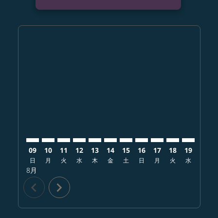
Displaying fares for 8月-2026
HKD–PHL: cmp-view-offers-disclaimer. オファーを探
HKD–PHL: cmp-view-offers-disclaimer. オフ
HKD–PHL: cmp-view-offers-disclaimer.
HKD–PHL: cmp-view-offers-disclai
HKD–PHL: cmp-view-offers-disc
HKD–PHL: cmp-view-offers-
HKD–PHL: cmp-view-offe
HKD–PHL: cmp-view-
HKD–PHL: cmp-vi
HKD–PHL: cm
HKD–PHL:
HKD–
H
09
10
11
12
13
14
15
16
17
18
19
20
日
月
火
水
木
金
土
日
月
火
水
木
8月
chevron_left
chevron_right