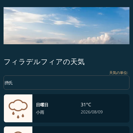
フィラデルフィアの天気
天気の単位
:
Weather unit option 摂氏 Selected
keyboard_arrow_down
摂氏
31°C
日曜日
2026/08/09
小雨