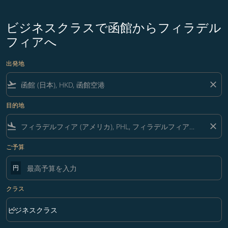
ビジネスクラスで函館からフィラデル
フィアへ
出発地
flight_takeoff
close
目的地
flight_land
close
ご予算
円
クラス
keyboard_arrow_down
ビジネスクラス
クラス option ビジネスクラス Selected