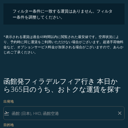
フィルター条件に一致する運賃はありません。フィルター条件を調整
フィルター条件に一致する運賃はありません。フィルタ
ー条件を調整してください。
*表示される運賃は過去48時間以内に閲覧された最安値です。空席状況によ
り、予約時に同じ運賃をご利用いただけない場合がございます。超過手荷物料
金など、オプションサービス料金が加算される場合がございますので、あらか
じめご了承ください。
函館発フィラデルフィア行き 本日か
ら365日のうち、おトクな運賃を探す
出発地
flight_takeoff
close
目的地