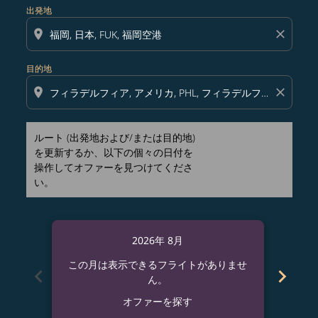
出発地
location_on
close
目的地
location_on
close
ルート (出発地および/または目的地)
を更新するか、以下の個々の日付を
操作してオファーを見つけてくださ
い。
2026年 8月
この月は表示できるフライトがありませ
この
chevron_left
chevron_right
ん。
オファーを探す