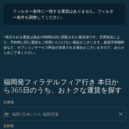
フィルター条件に一致する運賃はありません。フィルター条件を調整
フィルター条件に一致する運賃はありません。フィルタ
ー条件を調整してください。
*表示される運賃は過去48時間以内に閲覧された最安値です。空席状況によ
り、予約時に同じ運賃をご利用いただけない場合がございます。超過手荷物料
金など、オプションサービス料金が加算される場合がございますので、あらか
じめご了承ください。
福岡発フィラデルフィア行き 本日か
ら365日のうち、おトクな運賃を探す
出発地
flight_takeoff
close
目的地