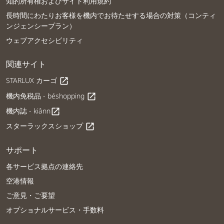
知的所有権およびサイト利用規約
長時間にわたりお客様を機内でお待たせする場合の対策（コンティ
ンジェンシープラン）
ウェブアクセシビリティ
関連サイト
STARLUX カーゴ
open_in_new
機内免税品 - béshopping
open_in_new
機内誌 - kiânn
open_in_new
スターラックスショップ
open_in_new
サポート
各サービス拠点の連絡先
空港情報
ご意見・ご要望
オプショナルサービス・手数料