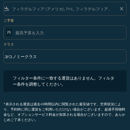
flight_land
close
ご予算
円
クラス
keyboard_arrow_down
エコノミークラス
クラス option エコノミークラス Selected
フィルター条件に一致する運賃はありません。フィルター条件を調整
フィルター条件に一致する運賃はありません。フィルタ
ー条件を調整してください。
*表示される運賃は過去48時間以内に閲覧された最安値です。空席状況によ
り、予約時に同じ運賃をご利用いただけない場合がございます。超過手荷物料
金など、オプションサービス料金が加算される場合がございますので、あらか
じめご了承ください。