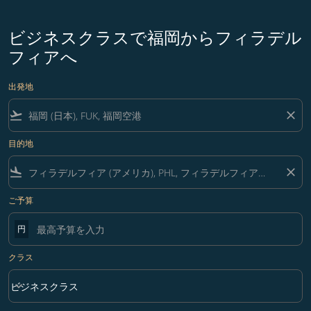
ビジネスクラスで福岡からフィラデル
フィアへ
出発地
flight_takeoff
close
目的地
flight_land
close
ご予算
円
クラス
keyboard_arrow_down
ビジネスクラス
クラス option ビジネスクラス Selected