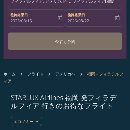
フィラデルフィア, アメリカ, PHL, フィラデルフィア国際空港
往路搭乗日
復路搭乗日
today
today
fc-booking-departure-date-aria-label
2026/08/15
fc-booking-return-date-aria-label
2026/08/22
今すぐ予約
ホーム
フライト
アメリカへ
福岡 - フィラデルフ
ィア
STARLUX Airlines 福岡 発フィラデ
ルート (出発地および/または目的地) を更新するか、
ルフィア 行きのお得なフライト
expand_more
エコノミー