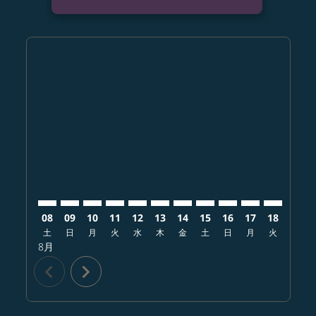
Displaying fares for 8月-2026
FUK–PHL: cmp-view-offers-disclaimer. オファーを探
FUK–PHL: cmp-view-offers-disclaimer. オファ
FUK–PHL: cmp-view-offers-disclaimer.
FUK–PHL: cmp-view-offers-disclaim
FUK–PHL: cmp-view-offers-disc
FUK–PHL: cmp-view-offers-d
FUK–PHL: cmp-view-offe
FUK–PHL: cmp-view-
FUK–PHL: cmp-vi
FUK–PHL: cm
FUK–PHL:
FUK–
F
08
09
10
11
12
13
14
15
16
17
18
19
土
日
月
火
水
木
金
土
日
月
火
水
8月
chevron_left
chevron_right