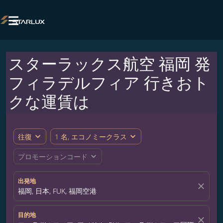

スターラックス航空 福岡 発
フィラデルフィア 行きおト
クな運賃は
expand_more
expand_more
往復
1 名, エコノミークラス
expand_more
プロモーションコード
出発地
close
福岡, 日本, FUK, 福岡空港
目的地
close