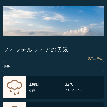
フィラデルフィアの天気
天気の単位
:
Weather unit option 摂氏 Selected
keyboard_arrow_down
摂氏
32°C
土曜日
2026/08/08
小雨