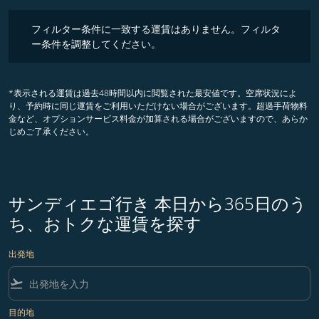
フィルター条件に一致する運賃はありません。フィルター条件を調整
フィルター条件に一致する運賃はありません。フィルタ
ー条件を調整してください。
*表示される運賃は過去48時間以内に閲覧された最安値です。空席状況によ
り、予約時に同じ運賃をご利用いただけない場合がございます。超過手荷物料
金など、オプションサービス料金が加算される場合がございますので、あらか
じめご了承ください。
サンディエゴ行き 本日から365日のう
ち、おトクな運賃を探す
出発地
flight_takeoff
目的地