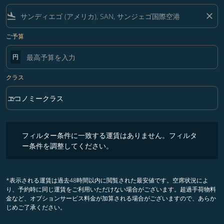
flight_land
close
ご予算
円
クラス
keyboard_arrow_down
エコノミークラス
クラス option エコノミークラス Selected
フィルター条件に一致する運賃はありません。フィルター条件を調整
フィルター条件に一致する運賃はありません。フィルタ
ー条件を調整してください。
*表示される運賃は過去48時間以内に閲覧された最安値です。空席状況によ
り、予約時に同じ運賃をご利用いただけない場合がございます。超過手荷物料
金など、オプションサービス料金が加算される場合がございますので、あらか
じめご了承ください。