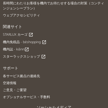
長時間にわたりお客様を機内でお待たせする場合の対策（コンティ
ンジェンシープラン）
ウェブアクセシビリティ
関連サイト
STARLUX カーゴ
open_in_new
機内免税品 - béshopping
open_in_new
機内誌 - kiânn
open_in_new
スターラックスショップ
open_in_new
サポート
各サービス拠点の連絡先
空港情報
ご意見・ご要望
オプショナルサービス・手数料
ソーシャルメディア