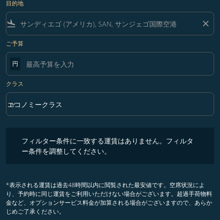
目的地
flight_land
close
ご予算
円
クラス
keyboard_arrow_down
エコノミークラス
クラス option エコノミークラス Selected
フィルター条件に一致する運賃はありません。フィルター条件を調整
フィルター条件に一致する運賃はありません。フィルタ
ー条件を調整してください。
*表示される運賃は過去48時間以内に閲覧された最安値です。空席状況によ
り、予約時に同じ運賃をご利用いただけない場合がございます。超過手荷物料
金など、オプションサービス料金が加算される場合がございますので、あらか
じめご了承ください。