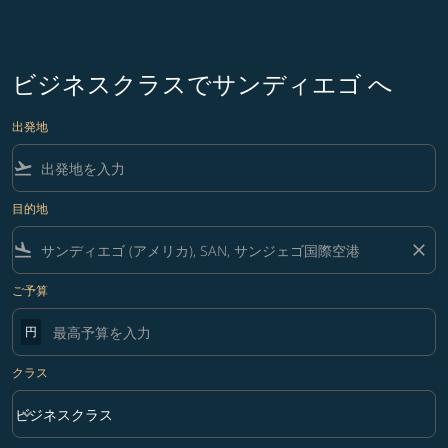
ビジネスクラスでサンディエゴ へ
出発地
flight_takeoff
目的地
flight_land
close
ご予算
円
クラス
keyboard_arrow_down
ビジネスクラス
クラス option ビジネスクラス Selected