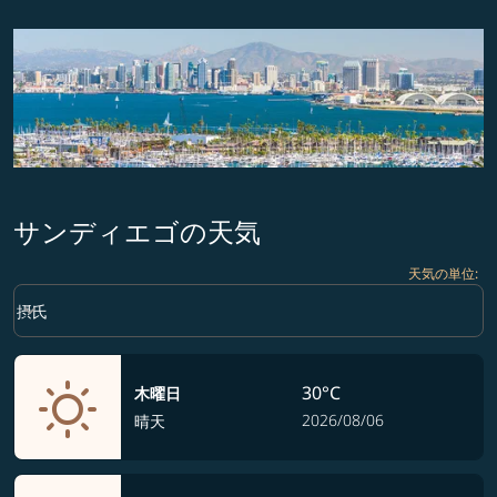
サンディエゴの天気
天気の単位
:
Weather unit option 摂氏 Selected
keyboard_arrow_down
摂氏
30°C
木曜日
2026/08/06
晴天