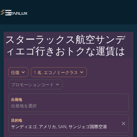

スターラックス航空サンデ
ィエゴ行きおトクな運賃は
expand_more
expand_more
往復
1 名, エコノミークラス
expand_more
プロモーションコード
出発地
出発地を選択
目的地
close
サンディエゴ, アメリカ, SAN, サンジェゴ国際空港