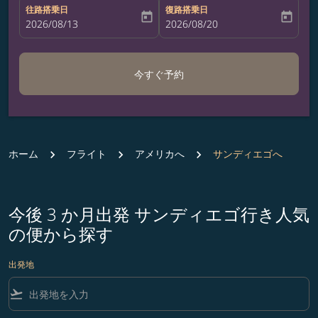
往路搭乗日
復路搭乗日
today
today
fc-booking-departure-date-aria-label
2026/08/13
fc-booking-return-date-aria-label
2026/08/20
今すぐ予約
ホーム
フライト
アメリカへ
サンディエゴへ
今後 3 か月出発 サンディエゴ行き人気
の便から探す
出発地
flight_takeoff