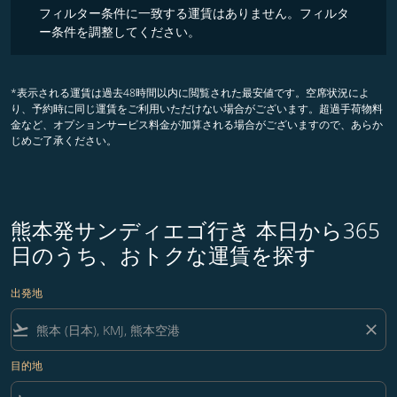
フィルター条件に一致する運賃はありません。フィルタ
ー条件を調整してください。
*表示される運賃は過去48時間以内に閲覧された最安値です。空席状況によ
り、予約時に同じ運賃をご利用いただけない場合がございます。超過手荷物料
金など、オプションサービス料金が加算される場合がございますので、あらか
じめご了承ください。
熊本発サンディエゴ行き 本日から365
日のうち、おトクな運賃を探す
出発地
flight_takeoff
close
目的地