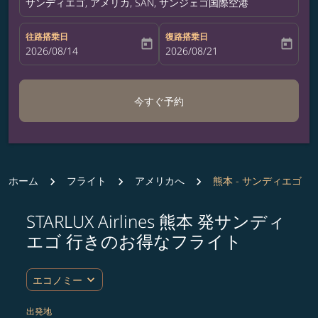
サンディエゴ, アメリカ, SAN, サンジェゴ国際空港
往路搭乗日
復路搭乗日
today
today
fc-booking-departure-date-aria-label
2026/08/14
fc-booking-return-date-aria-label
2026/08/21
今すぐ予約
ホーム
フライト
アメリカへ
熊本 - サンディエゴ
STARLUX Airlines 熊本 発サンディ
ルート (出発地および/または目的地) を更新するか、
エゴ 行きのお得なフライト
expand_more
エコノミー
出発地