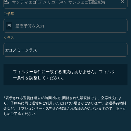
flight_land
close
ご予算
円
クラス
keyboard_arrow_down
エコノミークラス
クラス option エコノミークラス Selected
フィルター条件に一致する運賃はありません。フィルター条件を調整
フィルター条件に一致する運賃はありません。フィルタ
ー条件を調整してください。
*表示される運賃は過去48時間以内に閲覧された最安値です。空席状況によ
り、予約時に同じ運賃をご利用いただけない場合がございます。超過手荷物料
金など、オプションサービス料金が加算される場合がございますので、あらか
じめご了承ください。