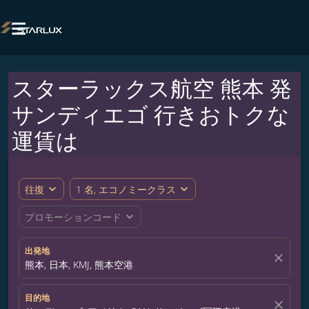

スターラックス航空 熊本 発
サンディエゴ 行きおトクな
運賃は
expand_more
expand_more
往復
1 名, エコノミークラス
expand_more
プロモーションコード
出発地
close
熊本, 日本, KMJ, 熊本空港
目的地
close