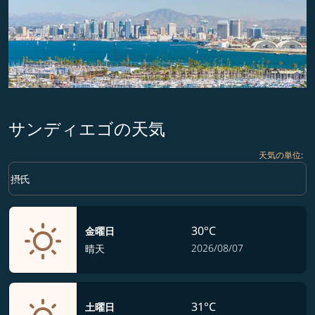
サンディエゴの天気
天気の単位
:
Weather unit option 摂氏 Selected
keyboard_arrow_down
摂氏
30°C
金曜日
2026/08/07
晴天
31°C
土曜日