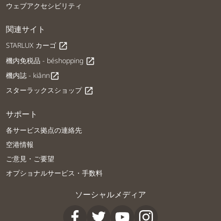
ウェブアクセシビリティ
関連サイト
STARLUX カーゴ
open_in_new
機内免税品 - béshopping
open_in_new
機内誌 - kiânn
open_in_new
スターラックスショップ
open_in_new
サポート
各サービス拠点の連絡先
空港情報
ご意見・ご要望
オプショナルサービス・手数料
ソーシャルメディア