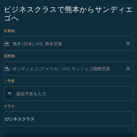
ビジネスクラスで熊本からサンディエ
ゴへ
出発地
flight_takeoff
close
目的地
flight_land
close
ご予算
円
クラス
keyboard_arrow_down
ビジネスクラス
クラス option ビジネスクラス Selected
フィルター条件に一致する運賃はありません。フィルター条件を調整