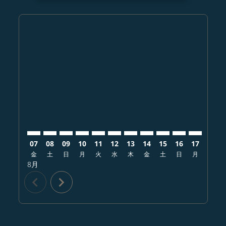
Displaying fares for 8月-2026
KMJ–SAN: cmp-view-offers-disclaimer. オファーを探
KMJ–SAN: cmp-view-offers-disclaimer. オファ
KMJ–SAN: cmp-view-offers-disclaimer.
KMJ–SAN: cmp-view-offers-disclaim
KMJ–SAN: cmp-view-offers-disc
KMJ–SAN: cmp-view-offers-d
KMJ–SAN: cmp-view-offe
KMJ–SAN: cmp-view-
KMJ–SAN: cmp-vi
KMJ–SAN: cm
KMJ–SAN:
KMJ–
K
07
08
09
10
11
12
13
14
15
16
17
18
金
土
日
月
火
水
木
金
土
日
月
火
8月
chevron_left
chevron_right