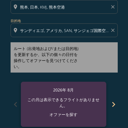
location_on
close
目的地
location_on
close
ルート (出発地および/または目的地)
を更新するか、以下の個々の日付を
操作してオファーを見つけてくださ
い。
2026年 8月
この月は表示できるフライトがありませ
この
chevron_left
chevron_right
ん。
オファーを探す