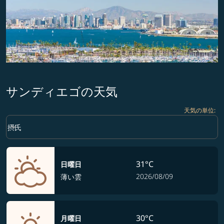
サンディエゴの天気
天気の単位
:
Weather unit option 摂氏 Selected
keyboard_arrow_down
摂氏
31°C
日曜日
2026/08/09
薄い雲
30°C
月曜日