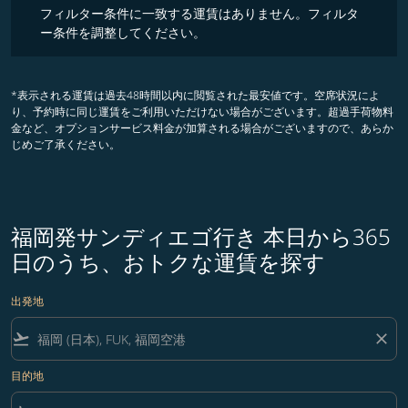
フィルター条件に一致する運賃はありません。フィルタ
ー条件を調整してください。
*表示される運賃は過去48時間以内に閲覧された最安値です。空席状況によ
り、予約時に同じ運賃をご利用いただけない場合がございます。超過手荷物料
金など、オプションサービス料金が加算される場合がございますので、あらか
じめご了承ください。
福岡発サンディエゴ行き 本日から365
日のうち、おトクな運賃を探す
出発地
flight_takeoff
close
目的地