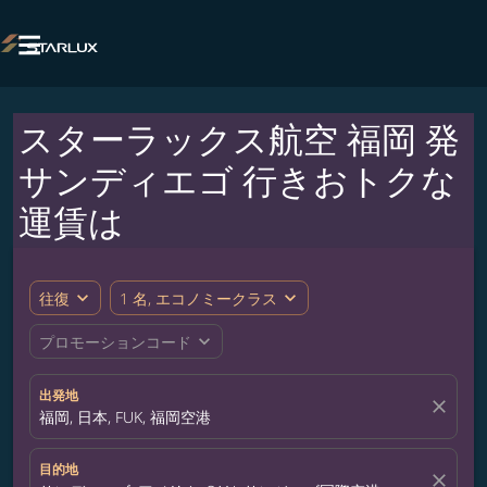

スターラックス航空 福岡 発
サンディエゴ 行きおトクな
運賃は
expand_more
expand_more
往復
1 名, エコノミークラス
expand_more
プロモーションコード
出発地
close
福岡, 日本, FUK, 福岡空港
目的地
close