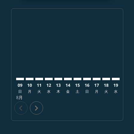
Displaying fares for 8月-2026
FUK–SAN: cmp-view-offers-disclaimer. オファーを探
FUK–SAN: cmp-view-offers-disclaimer. オファ
FUK–SAN: cmp-view-offers-disclaimer.
FUK–SAN: cmp-view-offers-disclaim
FUK–SAN: cmp-view-offers-disc
FUK–SAN: cmp-view-offers-
FUK–SAN: cmp-view-offe
FUK–SAN: cmp-view-
FUK–SAN: cmp-vi
FUK–SAN: cm
FUK–SAN:
FUK–
F
09
10
11
12
13
14
15
16
17
18
19
20
日
月
火
水
木
金
土
日
月
火
水
木
8月
chevron_left
chevron_right