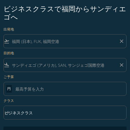
ビジネスクラスで福岡からサンディエ
ゴへ
出発地
flight_takeoff
close
目的地
flight_land
close
ご予算
円
クラス
keyboard_arrow_down
ビジネスクラス
クラス option ビジネスクラス Selected
フィルター条件に一致する運賃はありません。フィルター条件を調整