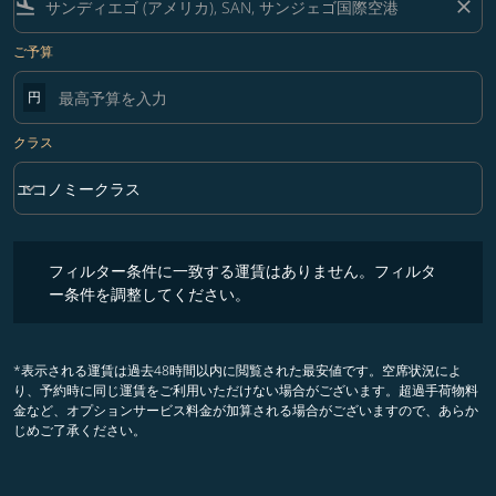
flight_land
close
ご予算
円
クラス
keyboard_arrow_down
エコノミークラス
クラス option エコノミークラス Selected
フィルター条件に一致する運賃はありません。フィルター条件を調整
フィルター条件に一致する運賃はありません。フィルタ
ー条件を調整してください。
*表示される運賃は過去48時間以内に閲覧された最安値です。空席状況によ
り、予約時に同じ運賃をご利用いただけない場合がございます。超過手荷物料
金など、オプションサービス料金が加算される場合がございますので、あらか
じめご了承ください。