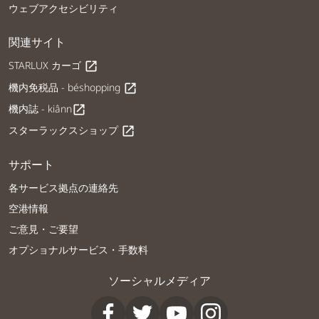
ウェブアクセシビリティ
関連サイト
STARLUX カーゴ
open_in_new
機内免税品 - béshopping
open_in_new
機内誌 - kiânn
open_in_new
スターラックスショップ
open_in_new
サポート
各サービス拠点の連絡先
空港情報
ご意見・ご要望
オプショナルサービス・手数料
ソーシャルメディア