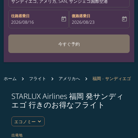
サンディエゴ, アメリカ, SAN, サンジェゴ国際空港
往路搭乗日
復路搭乗日
today
today
fc-booking-departure-date-aria-label
2026/08/16
fc-booking-return-date-aria-label
2026/08/23
今すぐ予約
ホーム
フライト
アメリカへ
福岡 - サンディエゴ
STARLUX Airlines 福岡 発サンディ
ルート (出発地および/または目的地) を更新するか、
エゴ 行きのお得なフライト
expand_more
エコノミー
出発地