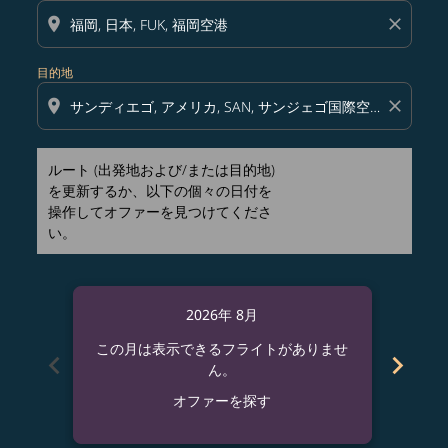
location_on
close
目的地
location_on
close
ルート (出発地および/または目的地)
を更新するか、以下の個々の日付を
操作してオファーを見つけてくださ
い。
2026年 8月
この月は表示できるフライトがありませ
この
chevron_left
chevron_right
ん。
オファーを探す