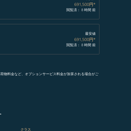
691,500円
*
閲覧済： 8 時間 前
最安値
691,500円
*
閲覧済： 8 時間 前
手荷物料金など、オプションサービス料金が加算される場合がご
す
クラス