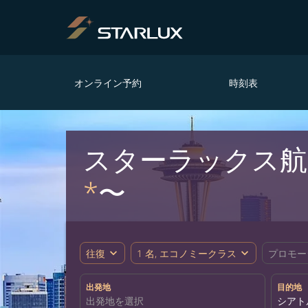
オンライン予約
時刻表
スターラックス
*
〜
expand_more
expand_more
往復
1 名, エコノミークラス
プロモー
出発地
目的地