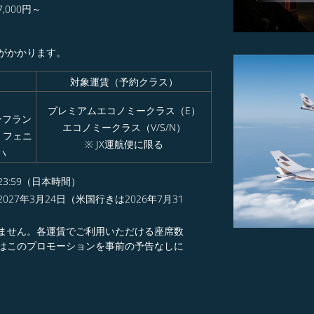
000円～​
がかかります。
対象運賃（予約クラス）
プレミアムエコノミークラス（E）
サンフラン
エコノミークラス（V/S/N）
 フェニ
※ JX運航便に限る
ハ
3:59（日本時間）​
027年3月24日（米国行きは2026年7月31
ません。各運賃でご利用いただける座席数
はこのプロモーションを事前の予告なしに