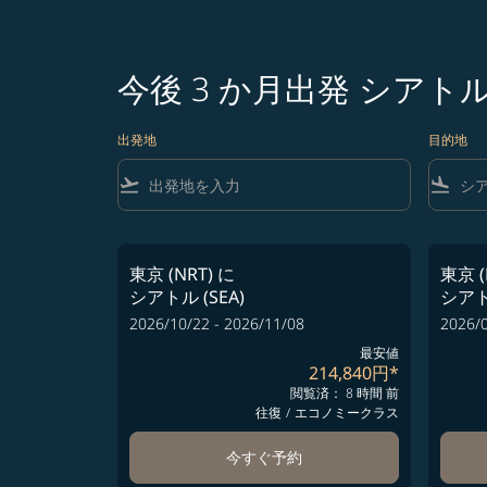
今後 3 か月出発 シア
出発地
目的地
flight_takeoff
flight_land
東京 (NRT)
に
東京 (
シアトル (SEA)
シアトル
2026/10/22 - 2026/11/08
2026/0
最安値
214,840円
*
閲覧済： 8 時間 前
往復
/
エコノミークラス
今すぐ予約