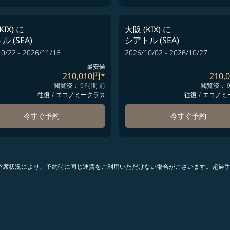
KIX)
に
大阪 (KIX)
に
 (SEA)
シアトル (SEA)
0/22 - 2026/11/16
2026/10/02 - 2026/10/27
最安値
210,010円
*
210,
閲覧済： 9 時間 前
閲覧済： 9
往復
/
エコノミークラス
往復
/
エコノミ
今すぐ予約
今すぐ予約
。空席状況により、予約時に同じ運賃をご利用いただけない場合がございます。超過