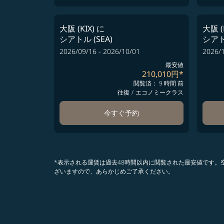
大阪 (KIX)
に
大阪 (
シアトル (SEA)
シアトル
2026/09/16 - 2026/10/01
2026/1
最安値
210,010円
*
閲覧済： 9 時間 前
往復
/
エコノミークラス
今すぐ予約
*表示される運賃は過去48時間以内に閲覧された最安値です
ざいますので、あらかじめご了承ください。