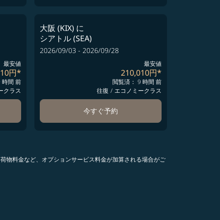
大阪 (KIX)
に
シアトル (SEA)
2026/09/03 - 2026/09/28
最安値
最安値
010円
*
210,010円
*
 時間 前
閲覧済： 9 時間 前
ークラス
往復
/
エコノミークラス
今すぐ予約
手荷物料金など、オプションサービス料金が加算される場合がご