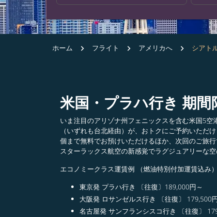
ホーム
フライト
アメリカへ
シアト
米国・プラハ行き 期間
いま注目のアリゾナ州フェニックスを含む米国5空
（いずれも台北経由）が、おトクにご予約いただけ
個まで無料でお預けいただけるほか、次回のご旅行
スターラックス航空の新感覚でラグジュアリーな空
エコノミークラス運賃例 （燃油特別付加運賃込み
東京発 プラハ行き 〔往復〕189,000円～​
大阪発 ロサンゼルス行き 〔往復〕 179,500円
名古屋発 サンフランシスコ行き 〔往復〕 179,