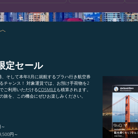
ルへ
限定セール
港、そして本年8月に就航するプラハ行き航空券
るチャンス！ 対象運賃では、お預け手荷物を2
でご利用いただける
COSMILE
も積算されます。
の旅を、この機会にぜひお楽しみください。
）
～​
500円～​