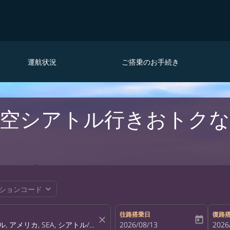
運航状況
ご搭乗のお手続き
航空シアトル行きおトク
expand_more
ションコード
往路搭乗日
復路
close
today
fc-booking-departure-date-aria-la
2026/08/13
fc-bo
2026