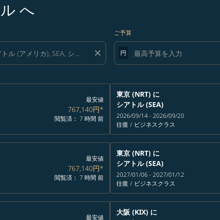
ル へ
ご予算
close
円
東京 (NRT)
に
最安値
シアトル (SEA)
767,140円
*
2026/09/14 - 2026/09/20
閲覧済： 7 時間 前
往復
/
ビジネスクラス
東京 (NRT)
に
最安値
シアトル (SEA)
767,140円
*
2027/01/06 - 2027/01/12
閲覧済： 7 時間 前
往復
/
ビジネスクラス
大阪 (KIX)
に
最安値