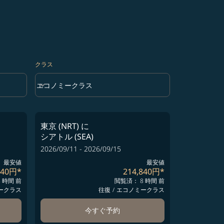
クラス
keyboard_arrow_down
エコノミークラス
クラス option エコノミークラス Selected
東京 (NRT)
に
シアトル (SEA)
2026/09/11 - 2026/09/15
最安値
最安値
840円
*
214,840円
*
 時間 前
閲覧済： 8 時間 前
ークラス
往復
/
エコノミークラス
今すぐ予約