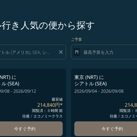
トル行き人気の便から探す
ご予算
close
円
NRT)
に
東京 (NRT)
に
 (SEA)
シアトル (SEA)
9/08 - 2026/09/12
2026/09/04 - 2026/09/08
最安値
214,840円
*
214,
閲覧済： 8 時間 前
閲覧済： 8
往復
/
エコノミークラス
往復
/
エコノミ
今すぐ予約
今すぐ予約