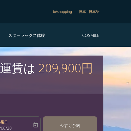
béshopping
日本
-
日本語
スターラックス体験
COSMILE
な運賃は
209,900円
搭乗日
today
今すぐ予約
bel
oking-return-date-aria-label
/08/20