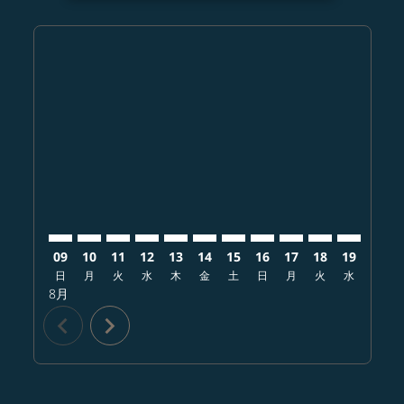
Displaying fares for 8月-2026
NGO–SEA: cmp-view-offers-disclaimer. オファーを探
NGO–SEA: cmp-view-offers-disclaimer. オフ
NGO–SEA: cmp-view-offers-disclaimer.
NGO–SEA: cmp-view-offers-disclai
NGO–SEA: cmp-view-offers-disc
NGO–SEA: cmp-view-offers-
NGO–SEA: cmp-view-offe
NGO–SEA: cmp-view-
NGO–SEA: cmp-vi
NGO–SEA: cm
NGO–SEA:
NGO–
N
09
10
11
12
13
14
15
16
17
18
19
20
日
月
火
水
木
金
土
日
月
火
水
木
8月
chevron_left
chevron_right