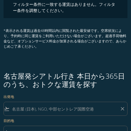
フィルター条件に一致する運賃はありません。フィルタ
ー条件を調整してください。
*表示される運賃は過去48時間以内に閲覧された最安値です。空席状況によ
り、予約時に同じ運賃をご利用いただけない場合がございます。超過手荷物料
金など、オプションサービス料金が加算される場合がございますので、あらか
じめご了承ください。
名古屋発シアトル行き 本日から365日
のうち、おトクな運賃を探す
出発地
flight_takeoff
close
目的地