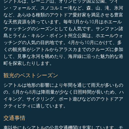
シアトルは、レーニア山、オリンピック国立公園、ツイ
ン・フォールズ、スノコルミー滝など、森、山、滝、氷河
など、あらゆる種類のアウトドア愛好家を満足させる豊富
な天然資源を誇っています。毎年3月から10月はホエール
ウォッチングのシーズンとしても人気です。サンファン諸
島とライム・キルン・ポイント州立公園は、ホエールウォ
ッチングの人気の目的地です。4月から10月にかけて、多
くの観光客がシアトルからアラスカまでのクルーズに参加
して、見事な氷河を眺めたり、海岸線に沿った魅力的な港
町を探索したりします。
観光のベストシーズン
シアトルは地形の影響により年間を通じて雨天が多いもの
の、6月から8月は降雨量が少なく日照時間が長いため、ハ
イキング、サイクリング、ボート遊びなどのアウトドアア
クティビティに適しています。
交通事情
車以外にもシアトルの公共交通機関は充実しています。モ