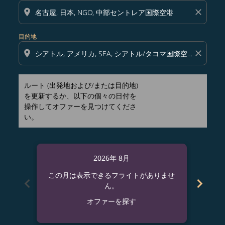
location_on
close
目的地
location_on
close
ルート (出発地および/または目的地)
を更新するか、以下の個々の日付を
操作してオファーを見つけてくださ
い。
2026年 8月
この月は表示できるフライトがありませ
この
chevron_left
chevron_right
ん。
オファーを探す