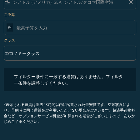
flight_land
close
ご予算
円
クラス
keyboard_arrow_down
エコノミークラス
クラス option エコノミークラス Selected
フィルター条件に一致する運賃はありません。フィルター条件を調整
フィルター条件に一致する運賃はありません。フィルタ
ー条件を調整してください。
*表示される運賃は過去48時間以内に閲覧された最安値です。空席状況によ
り、予約時に同じ運賃をご利用いただけない場合がございます。超過手荷物料
金など、オプションサービス料金が加算される場合がございますので、あらか
じめご了承ください。