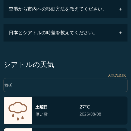
空港から市内への移動方法を教えてください。
時刻表
日本とシアトルの時差を教えてください。
シアトルの天気
天気の単位
:
Weather unit option 摂氏 Selected
keyboard_arrow_down
摂氏
27°C
土曜日
2026/08/08
厚い雲