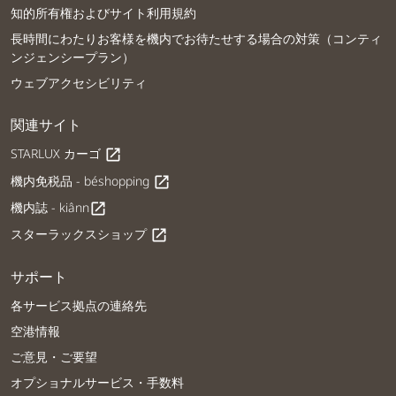
知的所有権およびサイト利用規約
長時間にわたりお客様を機内でお待たせする場合の対策（コンティ
ンジェンシープラン）
ウェブアクセシビリティ
関連サイト
STARLUX カーゴ
open_in_new
機内免税品 - béshopping
open_in_new
機内誌 - kiânn
open_in_new
スターラックスショップ
open_in_new
サポート
各サービス拠点の連絡先
空港情報
ご意見・ご要望
オプショナルサービス・手数料