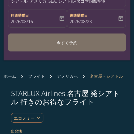
シアトル, アメリカ, SEA, シアトル/タコマ国際空港
往路搭乗日
復路搭乗日
today
today
fc-booking-departure-date-aria-label
2026/08/16
fc-booking-return-date-aria-label
2026/08/23
今すぐ予約
ホーム
フライト
アメリカへ
名古屋 - シアトル
STARLUX Airlines 名古屋 発シアト
ルート (出発地および/または目的地) を更新するか、
ル 行きのお得なフライト
expand_more
エコノミー
出発地