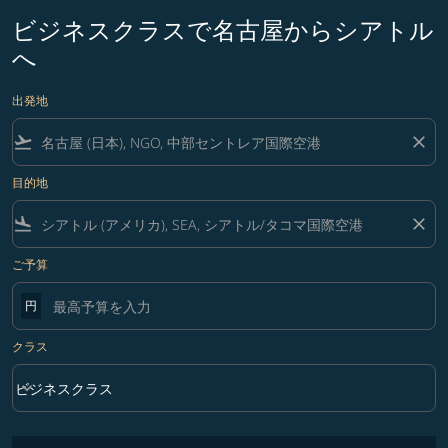
ビジネスクラスで名古屋からシアトル
へ
出発地
flight_takeoff
close
目的地
flight_land
close
ご予算
円
クラス
keyboard_arrow_down
ビジネスクラス
クラス option ビジネスクラス Selected
フィルター条件に一致する運賃はありません。フィルター条件を調整