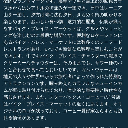
徴的なランドマークです。展望デッキと最上部の回転ガラ
ス床からはシアトルの街並みが一望でき、日中はレーニア
山を一望し、夕方は湾に沈む夕日、きらめく街の明かりを
楽しめます。おいしい食べ物、魅力的な歴史、伝統が織り
なすパイク・プレイス・マーケットは、グルメやショッピ
ングを楽しむのに最適な場所です。便利なロケーションに
あるパイク・パレス・マーケットには数多くのシーフード
レストランがあり、いつでも新鮮な魚料理を楽しむことが
できます。中でもパイク・プレイス・チャウダーの濃厚で
クリーミーなチャウダーは、そのままでも、サワー種のパ
ンと合わせて食べてもおいしいです。ガム・ウォールは、
地元の人々や世界中からの旅行者によって作られた特別な
アトラクションです。噛み終えたカラフルなチューインガ
ムが壁に貼り付けられており、歴史的な重要性と時代性を
感じさせます。また、スターバックス・コーヒーの1号店
はパイク・プレイス・マーケットの近くにあります。オリ
ジナルのロゴが残っており、コーヒー愛好家ならずとも訪
れる価値があります。