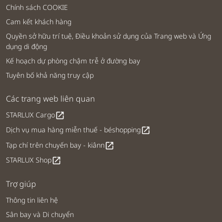
Chính sách COOKIE
Cam kết khách hàng
Quyền sở hữu trí tuệ, Điều khoản sử dụng của Trang web và Ứng
dụng di động
Kế hoạch dự phòng chậm trễ ở đường bay
Tuyên bố khả năng truy cập
Các trang web liên quan
STARLUX Cargo
open_in_new
Dịch vụ mua hàng miễn thuế - béshopping
open_in_new
Tạp chí trên chuyến bay - kiânn
open_in_new
STARLUX Shop
open_in_new
Trợ giúp
Thông tin liên hệ
Sân bay và Di chuyển