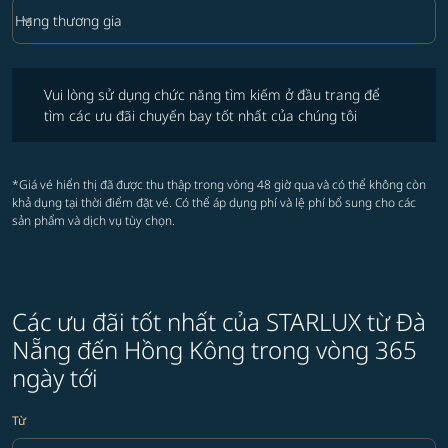
keyboard_arrow_down
Hạng thương gia
Hạng Bay option Hạng thương gia Selected
Vui lòng sử dụng chức năng tìm kiếm ở đầu trang để tìm các ưu đãi 
Vui lòng sử dụng chức năng tìm kiếm ở đầu trang để
tìm các ưu đãi chuyến bay tốt nhất của chúng tôi
*Giá vé hiển thị đã được thu thập trong vòng 48 giờ qua và có thể không còn
khả dụng tại thời điểm đặt vé. Có thể áp dụng phí và lệ phí bổ sung cho các
sản phẩm và dịch vụ tùy chọn.
Các ưu đãi tốt nhất của STARLUX từ Đà
Nẵng đến Hồng Kông trong vòng 365
ngày tới
Từ