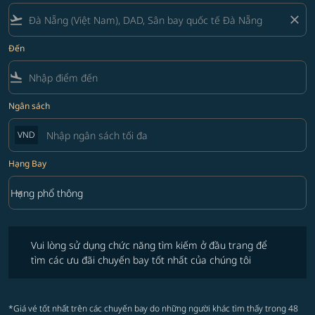
flight_takeoff
close
Đến
flight_land
Ngân sách
VND
Hạng Bay
keyboard_arrow_down
Hạng phổ thông
Hạng Bay option Hạng phổ thông Selected
Vui lòng sử dụng chức năng tìm kiếm ở đầu trang để tìm các ưu đãi 
Vui lòng sử dụng chức năng tìm kiếm ở đầu trang để
tìm các ưu đãi chuyến bay tốt nhất của chúng tôi
*Giá vé tốt nhất trên các chuyến bay do những người khác tìm thấy trong 48