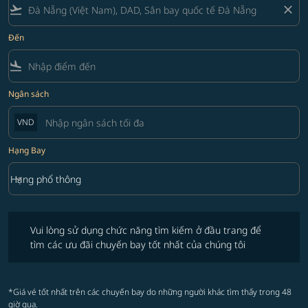
flight_takeoff
close
Đến
flight_land
Ngân sách
VND
Hạng Bay
keyboard_arrow_down
Hạng phổ thông
Hạng Bay option Hạng phổ thông Selected
Vui lòng sử dụng chức năng tìm kiếm ở đầu trang để tìm các ưu đãi 
Vui lòng sử dụng chức năng tìm kiếm ở đầu trang để
tìm các ưu đãi chuyến bay tốt nhất của chúng tôi
*Giá vé tốt nhất trên các chuyến bay do những người khác tìm thấy trong 48
giờ qua.