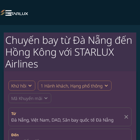

Chuyến bay từ Đà Nẵng đến
Hồng Kông với STARLUX
Airlines
expand_more
expand_more
Khứ hồi
1 Hành khách, Hạng phổ thông
expand_more
Mã Khuyến mãi
Từ
close
Đà Nẵng, Việt Nam, DAD, Sân bay quốc tế Đà Nẵng
Đến