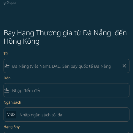
giờ qua.
Bay Hạng Thương gia từ Đà Nẵng đến
Hồng Kông
Từ
flight_takeoff
close
Đến
flight_land
Ngân sách
VND
Hạng Bay