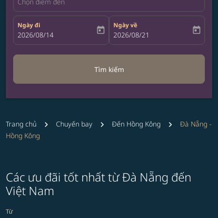
Chọn điểm đến
Ngày đi
Ngày về
today
today
fc-booking-departure-date-aria-label
2026/08/14
fc-booking-return-date-aria-label
2026/08/21
Tìm kiếm
Trang chủ
Chuyến bay
Đến Hồng Kông
Đà Nẵng -
Hồng Kông
Các ưu đãi tốt nhất từ Đà Nẵng đến
Việt Nam
Từ