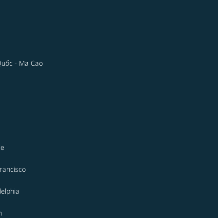
Quốc - Ma Cao
le
rancisco
delphia
n