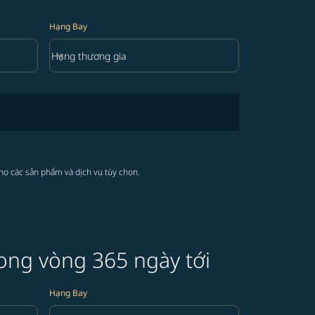
Hạng Bay
keyboard_arrow_down
Hạng thương gia
Hạng Bay option Hạng thương gia Selected
cho các sản phẩm và dịch vụ tùy chọn.
ong vòng 365 ngày tới
Hạng Bay