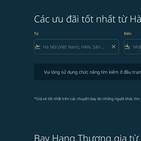
Các ưu đãi tốt nhất từ H
Từ
Đến
flight_takeoff
close
flight_land
Vui lòng sử dụng chức năng tìm kiếm ở đầu trang để 
Vui lòng sử dụng chức năng tìm kiếm ở đầu tran
*Giá vé tốt nhất trên các chuyến bay do những người khác tìm 
Bay Hạng Thương gia t