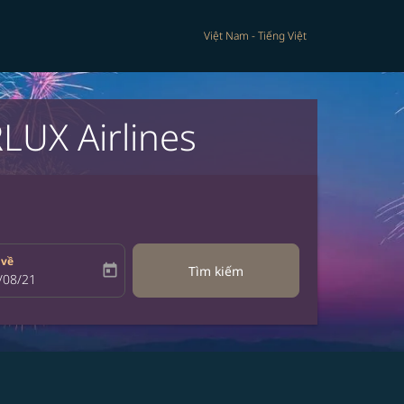
Việt Nam
-
Tiếng Việt
LUX Airlines
 về
today
Tìm kiếm
bel
oking-return-date-aria-label
/08/21