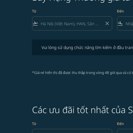
Từ
Đến
flight_takeoff
close
flight_land
Vui lòng sử dụng chức năng tìm kiếm ở đầu trang để 
Vui lòng sử dụng chức năng tìm kiếm ở đầu tran
*Giá vé hiển thị đã được thu thập trong vòng 48 giờ qua và có 
Các ưu đãi tốt nhất của
Từ
Đến