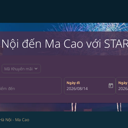
Nội đến Ma Cao với STAR
expand_more
Mã Khuyến mãi
Ngày đi
Ngày
today
fc-booking-departure-date-aria-la
2026/08/14
fc-bo
2026
Hà Nội - Ma Cao