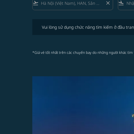
flight_takeoff
close
flight_land
Vui lòng sử dụng chức năng tìm kiếm ở đầu trang để 
Vui lòng sử dụng chức năng tìm kiếm ở đầu tran
*Giá vé tốt nhất trên các chuyến bay do những người khác tìm 