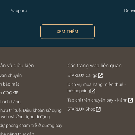
Sapporo
Denv
XEM THÊM
ản và điều kiện
Các trang web liên quan
 vận chuyển
STARLUX Cargo
open_in_new
h bảo mật
Dịch vụ mua hàng miễn thuế -
béshopping
open_in_new
ch COOKIE
Tạp chí trên chuyến bay - kiânn
open_in_new
khách hàng
STARLUX Shop
open_in_new
hữu trí tuệ, Điều khoản sử dụng
 web và Ứng dụng di động
 dự phòng chậm trễ ở đường bay
khả năng truy cập