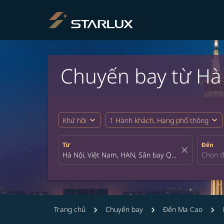
Chuyến bay từ Hà 
expand_more
expand_more
Khứ hồi
1 Hành khách, Hạng phổ thông
Từ
Đến
close
Trang chủ
Chuyến bay
Đến Ma Cao