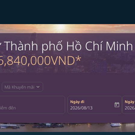
ừ Thành phố Hồ Chí Minh
6,840,000VND*
expand_more
Mã Khuyến mãi
Ngày đi
Ngày
today
fc-booking-departure-date-aria-la
2026/08/13
fc-bo
2026