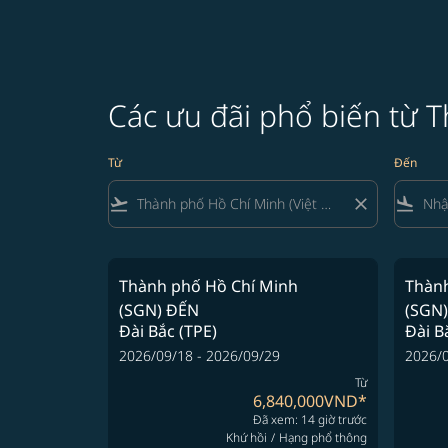
Các ưu đãi phổ biến từ T
Từ
Đến
flight_takeoff
close
flight_land
Thành phố Hồ Chí Minh
Thành
(SGN)
ĐẾN
(SGN)
Đài Bắc (TPE)
Đài B
2026/09/18 - 2026/09/29
2026/0
Từ
6,840,000VND
*
Đã xem: 14 giờ trước
Khứ hồi
/
Hạng phổ thông