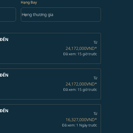
Hạng Bay
keyboard_arrow_down
Hạng thương gia
Hạng Bay option Hạng thương gia Selected
ĐẾN
Từ
24,172,000VND
*
Đã xem: 15 giờ trước
ĐẾN
Từ
24,172,000VND
*
Đã xem: 15 giờ trước
ĐẾN
Từ
16,327,000VND
*
Đã xem: 1 Ngày trước