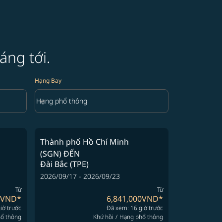
áng tới.
Hạng Bay
keyboard_arrow_down
Hạng phổ thông
Hạng Bay option Hạng phổ thông Selected
Thành phố Hồ Chí Minh
(SGN)
ĐẾN
Đài Bắc (TPE)
2026/09/17 - 2026/09/23
Từ
Từ
0VND
*
6,841,000VND
*
iờ trước
Đã xem: 16 giờ trước
ổ thông
Khứ hồi
/
Hạng phổ thông