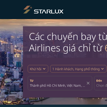
Các chuyến bay t
Airlines giá chỉ từ
expand_more
expand_more
Khứ hồi
1 Hành khách, Hạng phổ thông
Từ
Đến
close