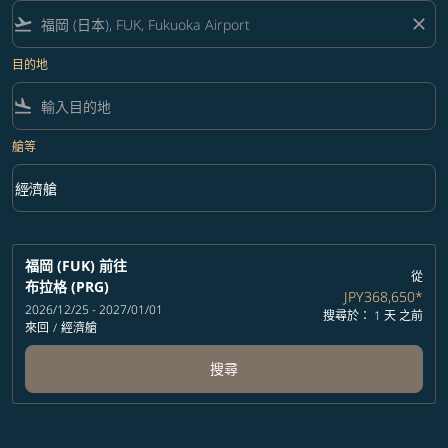
flight_takeoff
close
目的地
flight_land
艙等
keyboard_arrow_down
經濟艙
艙等 option 經濟艙 Selected
福岡 (FUK)
前往
從
布拉格 (PRG)
JPY368,650
*
2026/12/25 - 2027/01/01
搜尋於： 1 天 之前
來回
/
經濟艙
搜尋