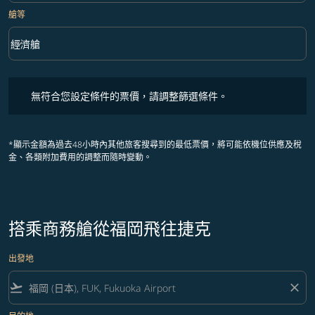
艙等
keyboard_arrow_down
經濟艙
艙等 option 經濟艙 Selected
無符合您設定條件的票價，請調整篩選條件。
無符合您設定條件的票價，請調整篩選條件。
*顯示金額為過去48小時內其他旅客搜尋到的最低票價，將可能依機位供應及稅
金、各類附加費用的調整而隨時變動。
搭乘商務艙從福岡飛往捷克
出發地
flight_takeoff
close