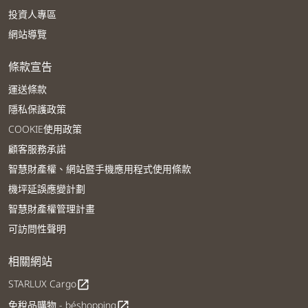
投資人專區
網站導覽
條款宣告
運送條款
隱私保護政策
COOKIE使用政策
顧客服務承諾
智慧財產權、網站暨手機應用程式使用條款
機坪延誤應變計劃
智慧財產權管理計畫
可訪問性聲明
相關網站
STARLUX Cargo
open_in_new
免稅品購物 - béshopping
open_in_new