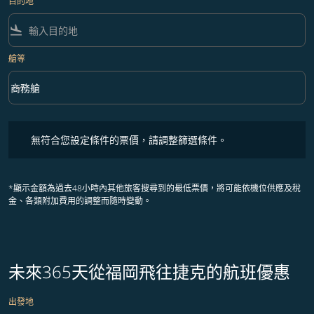
目的地
flight_land
艙等
keyboard_arrow_down
商務艙
艙等 option 商務艙 Selected
無符合您設定條件的票價，請調整篩選條件。
無符合您設定條件的票價，請調整篩選條件。
*顯示金額為過去48小時內其他旅客搜尋到的最低票價，將可能依機位供應及稅
金、各類附加費用的調整而隨時變動。
未來365天從福岡飛往捷克的航班優惠
出發地