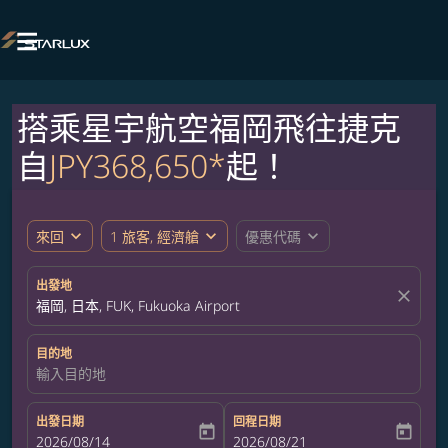

搭乘星宇航空福岡飛往捷克
自
JPY368,650*
起！
expand_more
expand_more
expand_more
來回
1 旅客, 經濟艙
優惠代碼
出發地
close
福岡, 日本, FUK, Fukuoka Airport
目的地
輸入目的地
出發日期
回程日期
today
today
fc-booking-departure-date-aria-label
2026/08/14
fc-booking-return-date-aria-label
2026/08/21