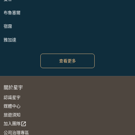
布魯塞爾
宿霧
雅加達
查看更多
關於星宇
認識星宇
媒體中心
旅遊須知
加入團隊
open_in_new
公司治理專區