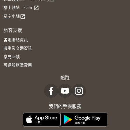
機上雜誌 - kiânn
open_in_new
星宇小舖
open_in_new
旅客支援
各地聯絡資訊
機場及交通資訊
意見回饋
可選服務及費用
追蹤
我們的手機服務