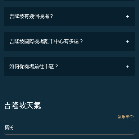
班機時刻表
吉隆坡有幾個機場？
吉隆坡國際機場離市中心有多遠？
如何從機場前往市區？
吉隆坡天氣
氣象單位
:
Weather unit option 攝氏 Selected
keyboard_arrow_down
攝氏