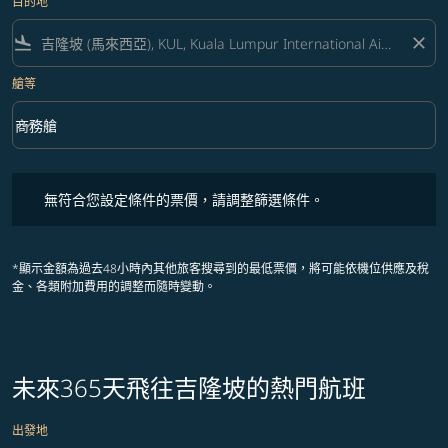
目的地
flight_land
close
艙等
keyboard_arrow_down
商務艙
艙等 option 商務艙 Selected
無符合您設定條件的票價，請調整篩選條件。
無符合您設定條件的票價，請調整篩選條件。
*顯示金額為過去48小時內其他旅客搜尋到的最低票價，將可能依機位供應及稅
金、各類附加費用的調整而隨時變動。
未來365天飛往吉隆坡的熱門航班
出發地