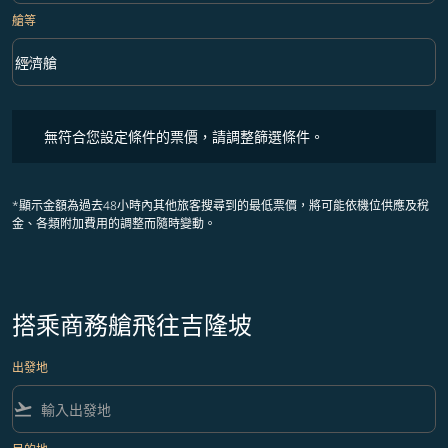
艙等
keyboard_arrow_down
經濟艙
艙等 option 經濟艙 Selected
無符合您設定條件的票價，請調整篩選條件。
無符合您設定條件的票價，請調整篩選條件。
*顯示金額為過去48小時內其他旅客搜尋到的最低票價，將可能依機位供應及稅
金、各類附加費用的調整而隨時變動。
搭乘商務艙飛往吉隆坡
出發地
flight_takeoff