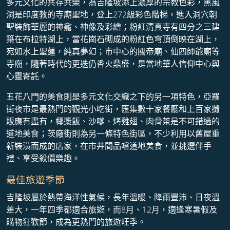
多元文化的共存共榮，為吉隆坡添上濃厚的宗教色彩，黑風
洞是印度教的寺廟聖地，登上272級彩色階梯，進入洞穴朝
聖裝飾華麗的神龕、神像及彩繪；粉紅清真寺有四分之三建
築在布拉特湖上，當花崗石砌成的粉紅色穹頂倒映在湖上，
宛如水上聖蓮，純真夢幻；市中心的關帝廟、仙四師爺廟等
寺廟，隨著時代的更迭仍香火鼎盛，是當地華人信仰中心與
心靈寄託。
五花八門的美食則是多元文化交織之下的另一項特色，亞羅
街夜市是最熱門的觀光小吃街，匯集數十家餐廳和上百家攤
販應有盡有，椰漿飯、沙嗲、烤雞翅、肉骨茶是不可錯過的
道地美食；茨廠街則為另一條特色街區，不少利用以舊屋重
新裝潢而成的店家，在市井間品嚐道地美食，並挑選伴手
禮、享受殺價樂趣。
最佳旅遊季節
吉隆坡屬於熱帶海洋性氣候，長年溫暖、降雨豐沛、日夜溫
差大，一年四季都適合旅遊，而8月、12月，適逢寒暑假及
購物狂歡節，成為更熱門的旅遊旺季。