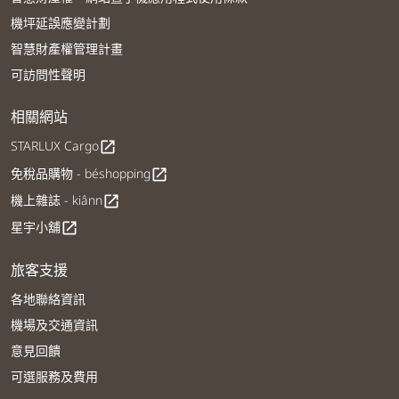
機坪延誤應變計劃
智慧財產權管理計畫
可訪問性聲明
相關網站
STARLUX Cargo
open_in_new
免稅品購物 - béshopping
open_in_new
機上雜誌 - kiânn
open_in_new
星宇小舖
open_in_new
旅客支援
各地聯絡資訊
機場及交通資訊
意見回饋
可選服務及費用