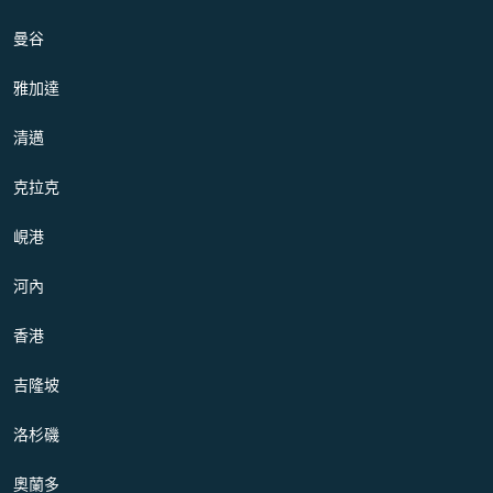
曼谷
雅加達
清邁
克拉克
峴港
河內
香港
吉隆坡
洛杉磯
奧蘭多