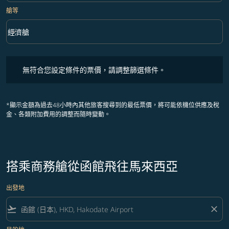
艙等
keyboard_arrow_down
經濟艙
艙等 option 經濟艙 Selected
無符合您設定條件的票價，請調整篩選條件。
無符合您設定條件的票價，請調整篩選條件。
*顯示金額為過去48小時內其他旅客搜尋到的最低票價，將可能依機位供應及稅
金、各類附加費用的調整而隨時變動。
搭乘商務艙從函館飛往馬來西亞
出發地
flight_takeoff
close