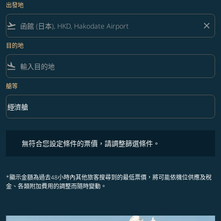
出發地
flight_takeoff
close
目的地
flight_land
艙等
keyboard_arrow_down
經濟艙
艙等 option 經濟艙 Selected
無符合您設定條件的票價，請調整篩選條件。
無符合您設定條件的票價，請調整篩選條件。
*顯示金額為過去48小時內其他旅客搜尋到的最低票價，將可能依機位供應及稅
金、各類附加費用的調整而隨時變動。