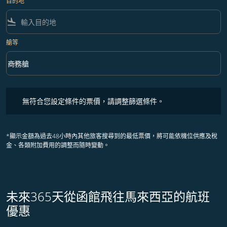
目的地
flight_land
艙等
keyboard_arrow_down
商務艙
艙等 option 商務艙 Selected
無符合您設定條件的票價，請調整篩選條件。
無符合您設定條件的票價，請調整篩選條件。
*顯示金額為過去48小時內其他旅客搜尋到的最低票價，將可能依機位供應及稅
金、各類附加費用的調整而隨時變動。
未來365天從函館飛往馬來西亞的航班
優惠