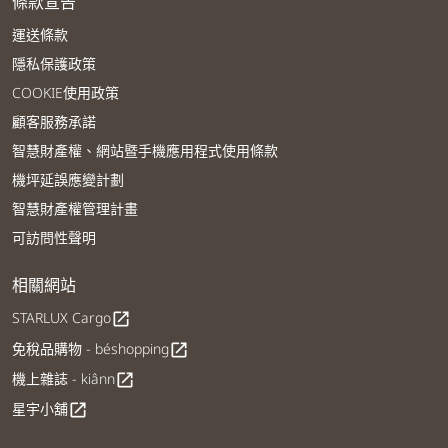
條款宣告
運送條款
隱私保護政策
COOKIE使用政策
顧客服務承諾
智慧財產權、網站暨手機應用程式使用條款
機坪延誤應變計劃
智慧財產權管理計畫
可訪問性聲明
相關網站
STARLUX Cargo
open_in_new
免稅品購物 - béshopping
open_in_new
機上雜誌 - kiânn
open_in_new
星宇小舖
open_in_new