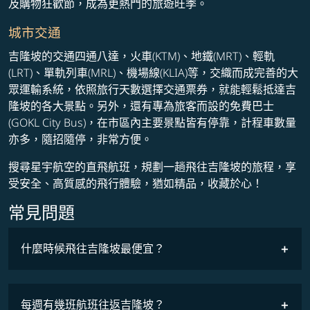
及購物狂歡節，成為更熱門的旅遊旺季。
城市交通
吉隆坡的交通四通八達，火車(KTM)、地鐵(MRT)、輕軌
(LRT)、單軌列車(MRL)、機場線(KLIA)等，交織而成完善的大
眾運輸系統，依照旅行天數選擇交通票券，就能輕鬆抵達吉
隆坡的各大景點。另外，還有專為旅客而設的免費巴士
(GOKL City Bus)，在市區內主要景點皆有停靠，計程車數量
亦多，隨招隨停，非常方便。
搜尋星宇航空的直飛航班，規劃一趟飛往吉隆坡的旅程，享
受安全、高質感的飛行體驗，猶如精品，收藏於心！
常見問題
什麼時候飛往吉隆坡最便宜？
最低票價
COSMILE會員
每週有幾班航班往返吉隆坡？