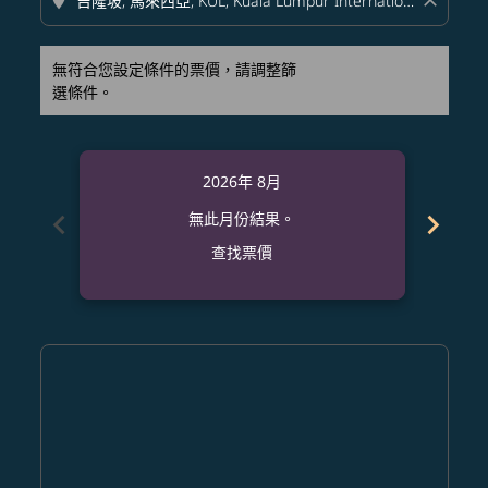
location_on
close
無符合您設定條件的票價，請調整篩
選條件。
2026年 8月
chevron_left
chevron_right
無此月份結果。
查找票價
Displaying fares for 八月-2026
FUK–KUL: cmp-view-offers-disclaimer. 查找票價
FUK–KUL: cmp-view-offers-disclaimer. 查找票價
FUK–KUL: cmp-view-offers-disclaimer. 查
FUK–KUL: cmp-view-offers-disclaimer
FUK–KUL: cmp-view-offers-discla
FUK–KUL: cmp-view-offers-di
FUK–KUL: cmp-view-offer
FUK–KUL: cmp-view-of
FUK–KUL: cmp-vie
FUK–KUL: cmp
FUK–KUL:
FUK–K
F