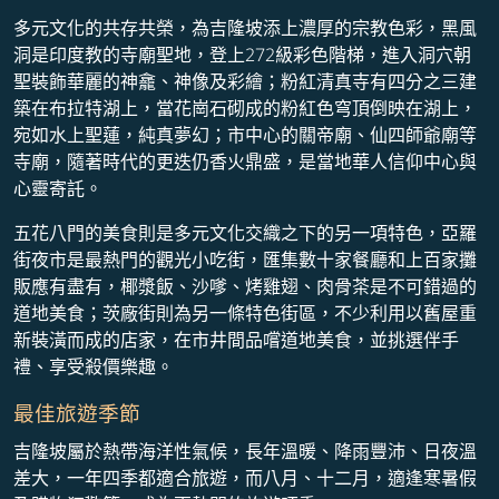
多元文化的共存共榮，為吉隆坡添上濃厚的宗教色彩，黑風
洞是印度教的寺廟聖地，登上272級彩色階梯，進入洞穴朝
聖裝飾華麗的神龕、神像及彩繪；粉紅清真寺有四分之三建
築在布拉特湖上，當花崗石砌成的粉紅色穹頂倒映在湖上，
宛如水上聖蓮，純真夢幻；市中心的關帝廟、仙四師爺廟等
寺廟，隨著時代的更迭仍香火鼎盛，是當地華人信仰中心與
心靈寄託。
五花八門的美食則是多元文化交織之下的另一項特色，亞羅
街夜市是最熱門的觀光小吃街，匯集數十家餐廳和上百家攤
販應有盡有，椰漿飯、沙嗲、烤雞翅、肉骨茶是不可錯過的
道地美食；茨廠街則為另一條特色街區，不少利用以舊屋重
新裝潢而成的店家，在市井間品嚐道地美食，並挑選伴手
禮、享受殺價樂趣。
最佳旅遊季節
吉隆坡屬於熱帶海洋性氣候，長年溫暖、降雨豐沛、日夜溫
差大，一年四季都適合旅遊，而八月、十二月，適逢寒暑假