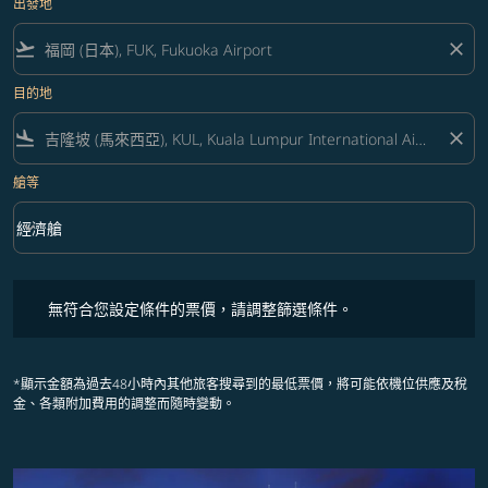
出發地
flight_takeoff
close
目的地
flight_land
close
艙等
keyboard_arrow_down
經濟艙
艙等 option 經濟艙 Selected
無符合您設定條件的票價，請調整篩選條件。
無符合您設定條件的票價，請調整篩選條件。
*顯示金額為過去48小時內其他旅客搜尋到的最低票價，將可能依機位供應及稅
金、各類附加費用的調整而隨時變動。