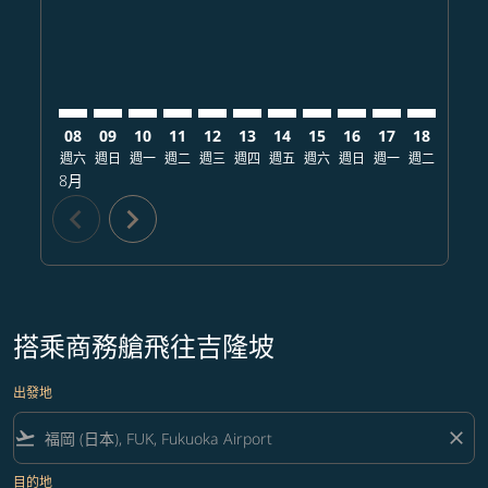
08
09
10
11
12
13
14
15
16
17
18
19
週六
週日
週一
週二
週三
週四
週五
週六
週日
週一
週二
週三
8月
chevron_left
chevron_right
搭乘商務艙飛往吉隆坡
出發地
flight_takeoff
close
目的地