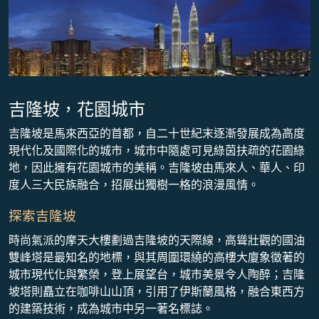
吉隆坡，花園城市
吉隆坡是馬來西亞的首都，自二十世紀末逐漸發展成為高度
現代化及國際化的城市，城市中隨處可見綠茵扶疏的花園綠
地，因此擁有花園城市的美稱。吉隆坡由馬來人、華人、印
度人三大民族融合，招展出獨樹一格的浪漫風情。
探索吉隆坡
時尚氣派的摩天大樓劃過吉隆坡的天際線，高聳壯觀的國油
雙峰塔是最知名的地標，與其周圍環繞的高樓大廈象徵著的
城市現代化與繁榮，登上展望台，城市美景令人陶醉；吉隆
坡塔則矗立在咖啡山山頂，引用了伊斯蘭風格，融合東西方
的建築技術，成為城市中另一著名標誌。