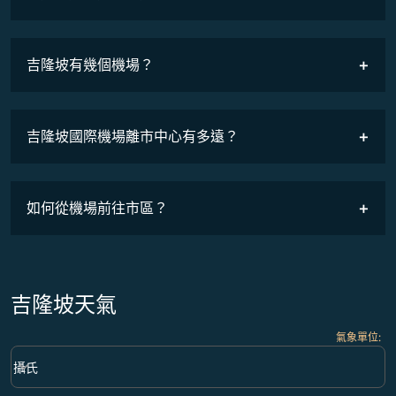
班機時刻表
吉隆坡有幾個機場？
吉隆坡國際機場離市中心有多遠？
如何從機場前往市區？
吉隆坡天氣
氣象單位
:
Weather unit option 攝氏 Selected
keyboard_arrow_down
攝氏