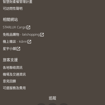
智慧財產權管理計畫
可訪問性聲明
相關網站
STARLUX Cargo
open_in_new
免稅品購物 - béshopping
open_in_new
機上雜誌 - kiânn
open_in_new
星宇小舖
open_in_new
旅客支援
各地聯絡資訊
機場及交通資訊
意見回饋
可選服務及費用
追蹤