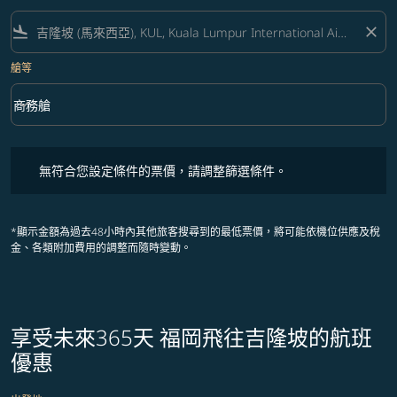
flight_land
close
艙等
keyboard_arrow_down
商務艙
艙等 option 商務艙 Selected
無符合您設定條件的票價，請調整篩選條件。
無符合您設定條件的票價，請調整篩選條件。
*顯示金額為過去48小時內其他旅客搜尋到的最低票價，將可能依機位供應及稅
金、各類附加費用的調整而隨時變動。
享受未來365天 福岡飛往吉隆坡的航班
優惠