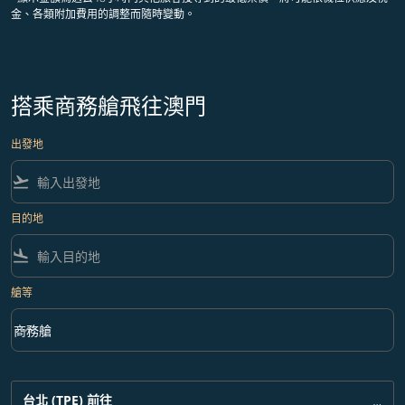
金、各類附加費用的調整而隨時變動。
搭乘商務艙飛往澳門
出發地
flight_takeoff
目的地
flight_land
艙等
keyboard_arrow_down
商務艙
艙等 option 商務艙 Selected
台北 (TPE)
前往