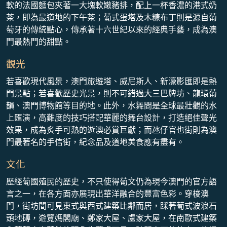
軟的法國麵包夾著一大塊軟嫩豬排，配上一杯香濃的港式奶
茶，即為最道地的下午茶；葡式蛋塔及木糠布丁則是源自葡
萄牙的傳統點心，傳承著十六世紀以來的經典手藝，成為澳
門最熱門的甜點。
觀光
若喜歡現代風景，澳門旅遊塔、威尼斯人、新濠影匯即是熱
門景點；若喜歡歷史光景，則不可錯過大三巴牌坊、龍環葡
韻、澳門博物館等目的地。此外，水舞間是全球最壯觀的水
上匯演，高難度的技巧搭配華麗的舞台設計，打造絕佳聲光
效果，成為炙手可熱的遊澳必賞巨獻；而氹仔官也街則為澳
門最著名的手信街，紀念品及道地美食應有盡有。
文化
歷經葡國殖民的歷史，不只使得葡文仍為現今澳門的官方語
言之一，在各方面亦展現出華洋融合的豐富色彩。穿梭澳
門，街坊間可見東式與西式建築比鄰而居，踩著葡式波浪石
頭地磚，遊覽媽閣廟、鄭家大屋、盧家大屋，在南歐式建築