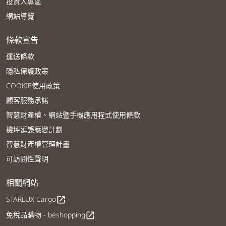
投資人專區
網站導覽
條款宣告
運送條款
隱私保護政策
COOKIE使用政策
顧客服務承諾
智慧財產權、網站暨手機應用程式使用條款
機坪延誤應變計劃
智慧財產權管理計畫
可訪問性聲明
相關網站
STARLUX Cargo
open_in_new
免稅品購物 - béshopping
open_in_new