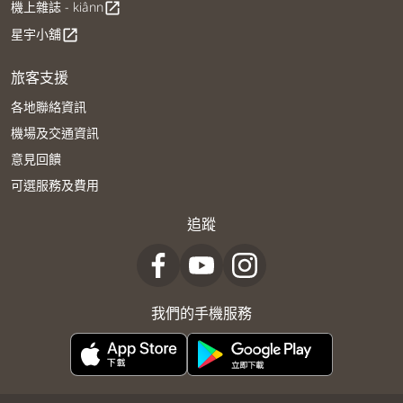
機上雜誌 - kiânn
open_in_new
星宇小舖
open_in_new
旅客支援
各地聯絡資訊
機場及交通資訊
意見回饋
可選服務及費用
追蹤
我們的手機服務