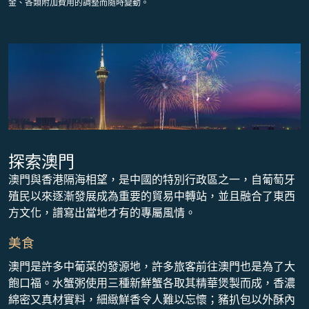
金、各類附加費用的調整而隨時變動。
探索澳門
澳門與香港隔海相望，是中國的特別行政區之一，自葡萄牙
殖民以來逐漸發展成為重要的貿易中轉站，並且融合了東西
方文化，譜寫出當地才有的專屬風情。
美食
澳門是許多中葡菜的發源地，許多旅客前往澳門也是為了大
飽口福。水蟹粥使用三種新鮮蟹各取其精華煲製而成，香濃
綿密又真材實料，細緻鮮香令人難以忘懷；豬扒包以外酥內