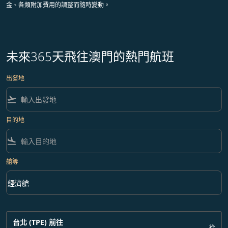
金、各類附加費用的調整而隨時變動。
未來365天飛往澳門的熱門航班
出發地
flight_takeoff
目的地
flight_land
艙等
keyboard_arrow_down
經濟艙
艙等 option 經濟艙 Selected
台北 (TPE)
前往
從