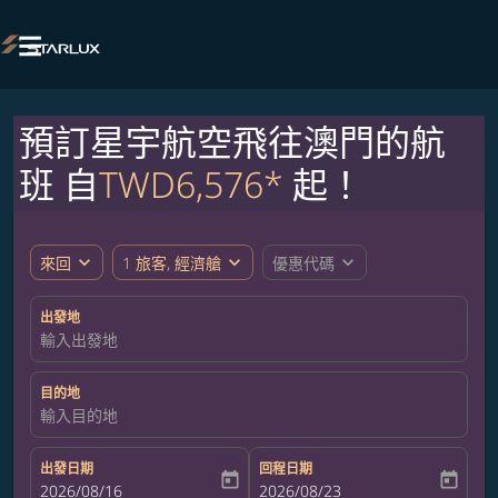

預訂星宇航空飛往澳門的航
班 自
TWD6,576*
起！
expand_more
expand_more
expand_more
來回
1 旅客, 經濟艙
優惠代碼
出發地
輸入出發地
目的地
輸入目的地
出發日期
回程日期
today
today
fc-booking-departure-date-aria-label
2026/08/16
fc-booking-return-date-aria-label
2026/08/23