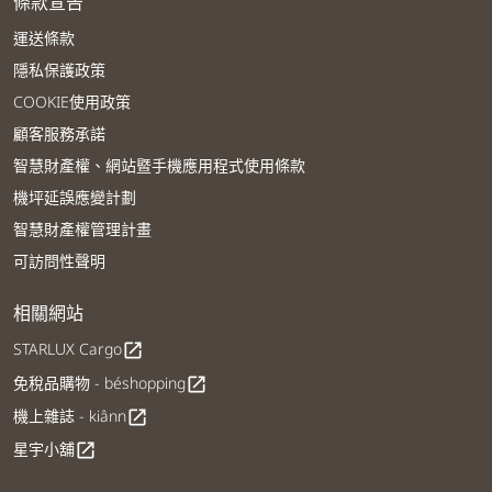
條款宣告
運送條款
隱私保護政策
COOKIE使用政策
顧客服務承諾
智慧財產權、網站暨手機應用程式使用條款
機坪延誤應變計劃
智慧財產權管理計畫
可訪問性聲明
相關網站
STARLUX Cargo
open_in_new
免稅品購物 - béshopping
open_in_new
機上雜誌 - kiânn
open_in_new
星宇小舖
open_in_new