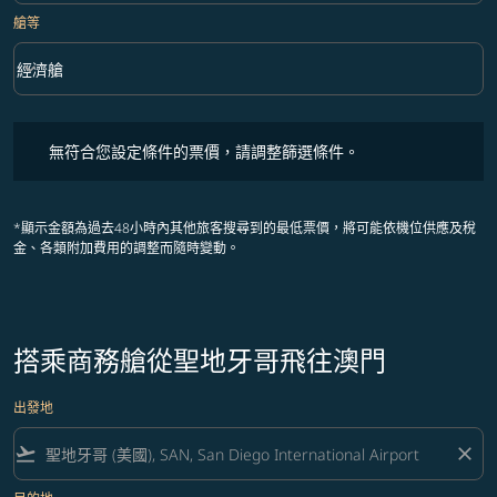
艙等
keyboard_arrow_down
經濟艙
艙等 option 經濟艙 Selected
無符合您設定條件的票價，請調整篩選條件。
無符合您設定條件的票價，請調整篩選條件。
*顯示金額為過去48小時內其他旅客搜尋到的最低票價，將可能依機位供應及稅
金、各類附加費用的調整而隨時變動。
搭乘商務艙從聖地牙哥飛往澳門
出發地
flight_takeoff
close