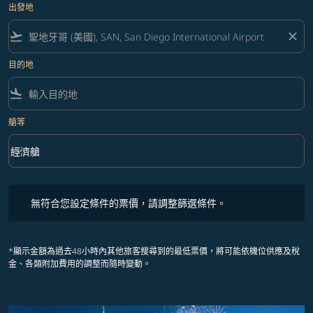
出發地
flight_takeoff
close
目的地
flight_land
艙等
keyboard_arrow_down
經濟艙
艙等 option 經濟艙 Selected
無符合您設定條件的票價，請調整篩選條件。
無符合您設定條件的票價，請調整篩選條件。
*顯示金額為過去48小時內其他旅客搜尋到的最低票價，將可能依機位供應及稅
金、各類附加費用的調整而隨時變動。