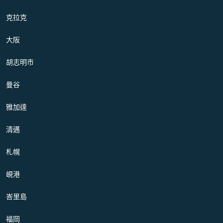
克拉克
大阪
胡志明市
曼谷
雅加達
清邁
札幌
峴港
峇里島
福岡