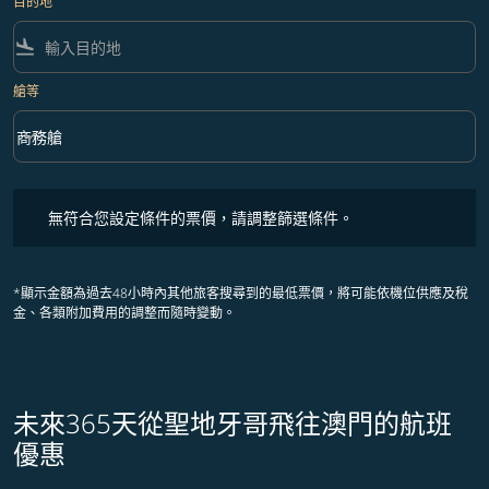
目的地
flight_land
艙等
keyboard_arrow_down
商務艙
艙等 option 商務艙 Selected
無符合您設定條件的票價，請調整篩選條件。
無符合您設定條件的票價，請調整篩選條件。
*顯示金額為過去48小時內其他旅客搜尋到的最低票價，將可能依機位供應及稅
金、各類附加費用的調整而隨時變動。
未來365天從聖地牙哥飛往澳門的航班
優惠