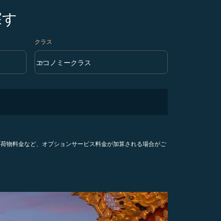
探す
クラス
keyboard_arrow_down
エコノミークラス
クラス option エコノミークラス Selected
手荷物料金など、オプションサービス料金が加算される場合がご