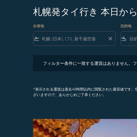
札幌発タイ行き 本日か
出発地
目的地
flight_takeoff
close
flight_land
フィルター条件に一致する運賃はありません。フィル
フィルター条件に一致する運賃はありません。フ
*表示される運賃は過去48時間以内に閲覧された最安値です
ざいますので、あらかじめご了承ください。