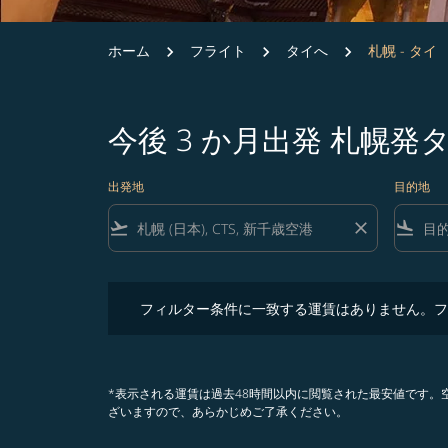
ホーム
フライト
タイへ
札幌 - タイ
今後 3 か月出発 札幌
出発地
目的地
flight_takeoff
close
flight_land
フィルター条件に一致する運賃はありません。フィル
フィルター条件に一致する運賃はありません。フ
*表示される運賃は過去48時間以内に閲覧された最安値です
ざいますので、あらかじめご了承ください。