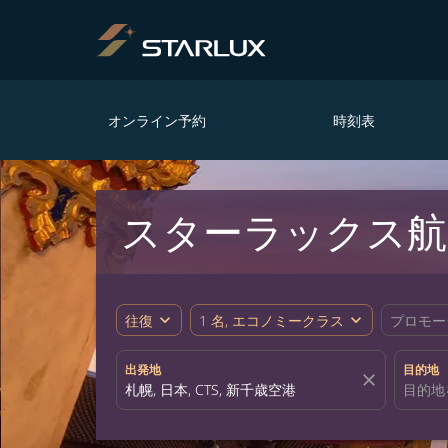
オンライン予約
時刻表
スターラックス航
expand_more
expand_more
往復
1 名, エコノミークラス
プロモー
出発地
目的地
close