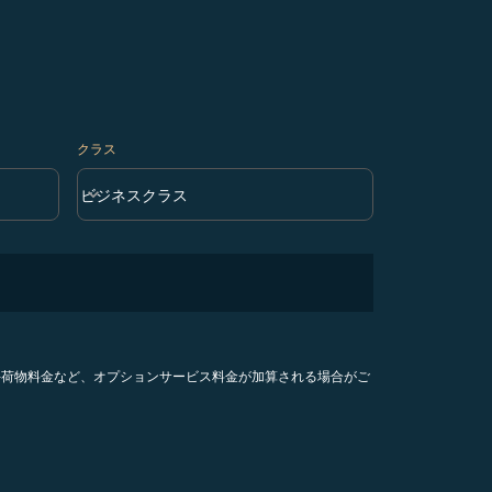
クラス
keyboard_arrow_down
ビジネスクラス
クラス option ビジネスクラス Selected
手荷物料金など、オプションサービス料金が加算される場合がご