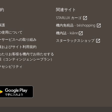
約
関連サイト
STARLUX カーゴ
open_in_new
保護
機内免税品 - béshopping
open_in_new
の使用について
機内誌 - kiânn
open_in_new
ーサービスへの取り組み
スターラックスショップ
open_in_new
権およびサイト利用規約
わたりお客様を機内でお待たせする
策（コンティンジェンシープラン）
クセシビリティ