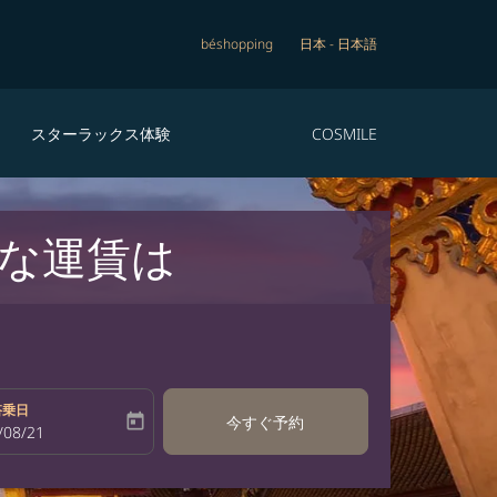
béshopping
日本
-
日本語
スターラックス体験
COSMILE
な運賃は
搭乗日
today
今すぐ予約
bel
oking-return-date-aria-label
/08/21