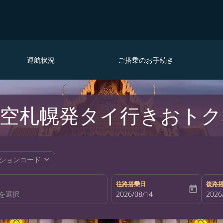
運航状況
ご搭乗のお手続き
空札幌発タイ行きおトク
expand_more
ションコード
往路搭乗日
復路
today
fc-booking-departure-date-aria-la
2026/08/14
fc-bo
2026