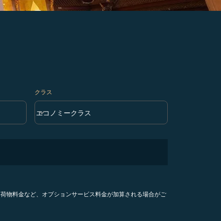
クラス
keyboard_arrow_down
エコノミークラス
クラス option エコノミークラス Selected
手荷物料金など、オプションサービス料金が加算される場合がご