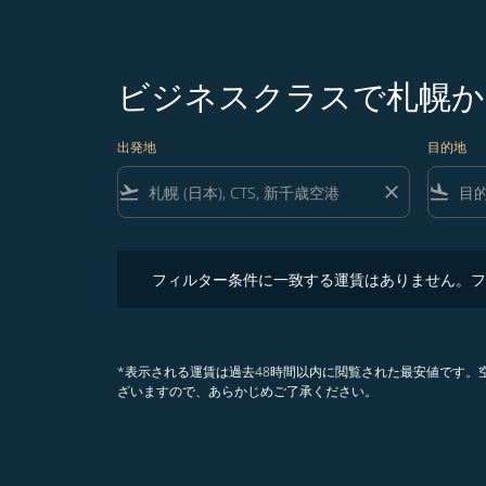
ビジネスクラスで札幌か
出発地
目的地
flight_takeoff
close
flight_land
フィルター条件に一致する運賃はありません。フィル
フィルター条件に一致する運賃はありません。フ
*表示される運賃は過去48時間以内に閲覧された最安値です
ざいますので、あらかじめご了承ください。