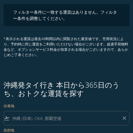
フィルター条件に一致する運賃はありません。フィルター条件を調整
フィルター条件に一致する運賃はありません。フィルタ
ー条件を調整してください。
*表示される運賃は過去48時間以内に閲覧された最安値です。空席状況によ
り、予約時に同じ運賃をご利用いただけない場合がございます。超過手荷物料
金など、オプションサービス料金が加算される場合がございますので、あらか
じめご了承ください。
沖縄発タイ行き 本日から365日のう
ち、おトクな運賃を探す
出発地
flight_takeoff
close
目的地