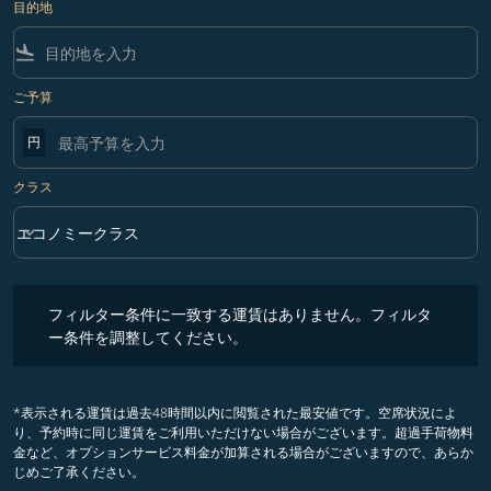
目的地
flight_land
ご予算
円
クラス
keyboard_arrow_down
エコノミークラス
クラス option エコノミークラス Selected
フィルター条件に一致する運賃はありません。フィルター条件を調整
フィルター条件に一致する運賃はありません。フィルタ
ー条件を調整してください。
*表示される運賃は過去48時間以内に閲覧された最安値です。空席状況によ
り、予約時に同じ運賃をご利用いただけない場合がございます。超過手荷物料
金など、オプションサービス料金が加算される場合がございますので、あらか
じめご了承ください。