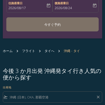
往路搭乗日
復路搭乗日
today
today
fc-booking-departure-date-aria-label
2026/08/17
fc-booking-return-date-aria-label
2026/08/24
今すぐ予約
ホーム
フライト
タイへ
沖縄 - タイ
今後 3 か月出発 沖縄発タイ行き人気の
便から探す
出発地
flight_takeoff
close