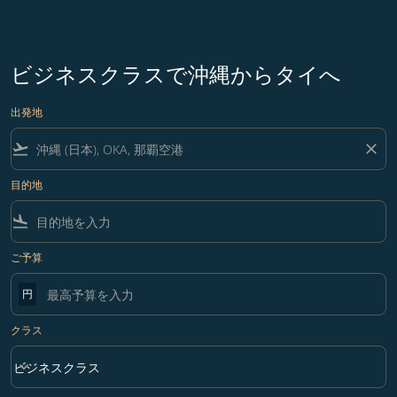
ビジネスクラスで沖縄からタイへ
出発地
flight_takeoff
close
目的地
flight_land
ご予算
円
クラス
keyboard_arrow_down
ビジネスクラス
クラス option ビジネスクラス Selected