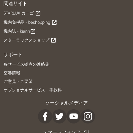
関連サイト
STARLUX カーゴ
open_in_new
機内免税品 - béshopping
open_in_new
機内誌 - kiânn
open_in_new
スターラックスショップ
open_in_new
サポート
各サービス拠点の連絡先
空港情報
ご意見・ご要望
オプショナルサービス・手数料
ソーシャルメディア
スマートフォンアプリ