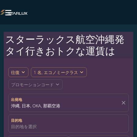

スターラックス航空沖縄発
タイ行きおトクな運賃は
expand_more
expand_more
往復
1 名, エコノミークラス
expand_more
プロモーションコード
出発地
close
沖縄, 日本, OKA, 那覇空港
目的地
目的地を選択