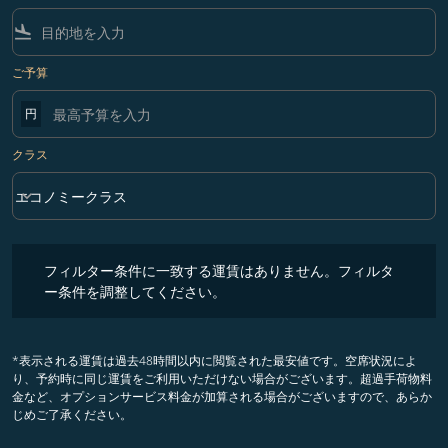
flight_land
ご予算
円
クラス
keyboard_arrow_down
エコノミークラス
クラス option エコノミークラス Selected
フィルター条件に一致する運賃はありません。フィルター条件を調整
フィルター条件に一致する運賃はありません。フィルタ
ー条件を調整してください。
*表示される運賃は過去48時間以内に閲覧された最安値です。空席状況によ
り、予約時に同じ運賃をご利用いただけない場合がございます。超過手荷物料
金など、オプションサービス料金が加算される場合がございますので、あらか
じめご了承ください。