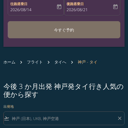
往路搭乗日
復路搭乗日
today
today
fc-booking-departure-date-aria-label
2026/08/14
fc-booking-return-date-aria-label
2026/08/21
今すぐ予約
ホーム
フライト
タイへ
神戸 - タイ
今後 3 か月出発 神戸発タイ行き人気の
便から探す
出発地
flight_takeoff
close