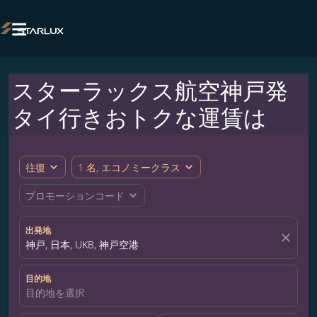

スターラックス航空神戸発
タイ行きおトクな運賃は
expand_more
expand_more
往復
1 名, エコノミークラス
expand_more
プロモーションコード
出発地
close
神戸, 日本, UKB, 神戸空港
目的地
目的地を選択