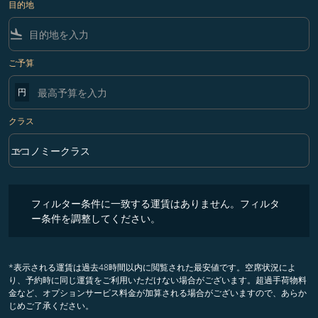
目的地
flight_land
ご予算
円
クラス
keyboard_arrow_down
エコノミークラス
クラス option エコノミークラス Selected
フィルター条件に一致する運賃はありません。フィルター条件を調整
フィルター条件に一致する運賃はありません。フィルタ
ー条件を調整してください。
*表示される運賃は過去48時間以内に閲覧された最安値です。空席状況によ
り、予約時に同じ運賃をご利用いただけない場合がございます。超過手荷物料
金など、オプションサービス料金が加算される場合がございますので、あらか
じめご了承ください。