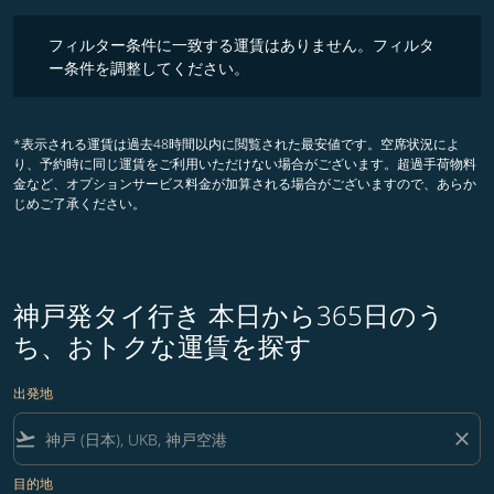
フィルター条件に一致する運賃はありません。フィルター条件を調整
フィルター条件に一致する運賃はありません。フィルタ
ー条件を調整してください。
*表示される運賃は過去48時間以内に閲覧された最安値です。空席状況によ
り、予約時に同じ運賃をご利用いただけない場合がございます。超過手荷物料
金など、オプションサービス料金が加算される場合がございますので、あらか
じめご了承ください。
神戸発タイ行き 本日から365日のう
ち、おトクな運賃を探す
出発地
flight_takeoff
close
目的地