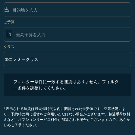
flight_land
ご予算
円
クラス
keyboard_arrow_down
エコノミークラス
クラス option エコノミークラス Selected
フィルター条件に一致する運賃はありません。フィルター条件を調整
フィルター条件に一致する運賃はありません。フィルタ
ー条件を調整してください。
*表示される運賃は過去48時間以内に閲覧された最安値です。空席状況によ
り、予約時に同じ運賃をご利用いただけない場合がございます。超過手荷物料
金など、オプションサービス料金が加算される場合がございますので、あらか
じめご了承ください。