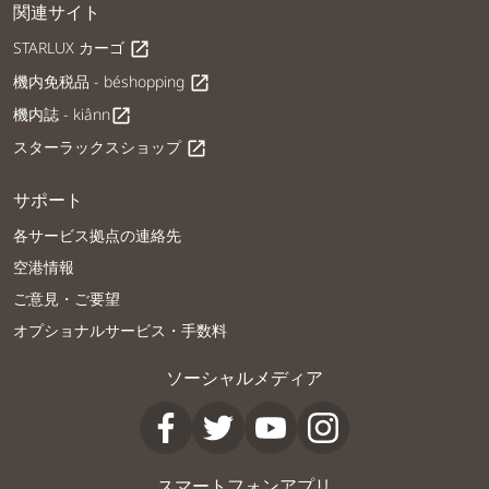
関連サイト
STARLUX カーゴ
open_in_new
機内免税品 - béshopping
open_in_new
機内誌 - kiânn
open_in_new
スターラックスショップ
open_in_new
サポート
各サービス拠点の連絡先
空港情報
ご意見・ご要望
オプショナルサービス・手数料
ソーシャルメディア
スマートフォンアプリ