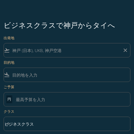
ビジネスクラスで神戸からタイへ
出発地
flight_takeoff
close
目的地
flight_land
ご予算
円
クラス
keyboard_arrow_down
ビジネスクラス
クラス option ビジネスクラス Selected