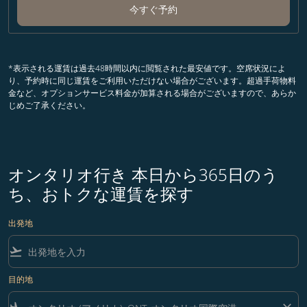
今すぐ予約
*表示される運賃は過去48時間以内に閲覧された最安値です。空席状況によ
り、予約時に同じ運賃をご利用いただけない場合がございます。超過手荷物料
金など、オプションサービス料金が加算される場合がございますので、あらか
じめご了承ください。
オンタリオ行き 本日から365日のう
ち、おトクな運賃を探す
出発地
flight_takeoff
目的地