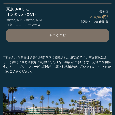
東京 (NRT)
に
最安値
オンタリオ (ONT)
214,840円
*
2026/09/11 - 2026/09/14
閲覧済： 20 時間 前
往復
/
エコノミークラス
今すぐ予約
*表示される運賃は過去48時間以内に閲覧された最安値です。空席状況によ
り、予約時に同じ運賃をご利用いただけない場合がございます。超過手荷物料
金など、オプションサービス料金が加算される場合がございますので、あらか
じめご了承ください。