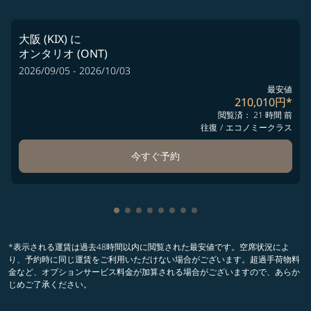
大阪 (KIX)
に
オンタリオ (ONT)
2026/09/05 - 2026/10/03
最安値
210,010円
*
閲覧済： 21 時間 前
往復
/
エコノミークラス
今すぐ予約
Showing cmp-pagination-showing-ca
Showing cmp-pagination-showing-
Showing cmp-pagination-showin
Showing cmp-pagination-show
Showing cmp-pagination-sh
Showing cmp-pagination-
Showing cmp-paginatio
Showing cmp-paginati
*表示される運賃は過去48時間以内に閲覧された最安値です。空席状況によ
り、予約時に同じ運賃をご利用いただけない場合がございます。超過手荷物料
金など、オプションサービス料金が加算される場合がございますので、あらか
じめご了承ください。