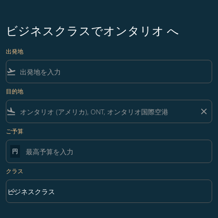
ビジネスクラスでオンタリオ へ
出発地
flight_takeoff
目的地
flight_land
close
ご予算
円
クラス
keyboard_arrow_down
ビジネスクラス
クラス option ビジネスクラス Selected