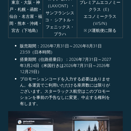
東京・大阪・神
プレミアムエコノミー
（LAX/ONT）・
戸・札幌・函館・
クラス（E）
サンフランシス
仙台・名古屋・福
エコノミークラス
コ・ シアトル・
岡・熊本・沖縄・
（V/S/N）
フェニックス・
宮古（下地島）
※ JX運航便に限る
プラハ
販売期間：2026年7月31日～2026年8月31日
23:59（日本時間）​
搭乗期間（往路搭乗日）：2026年7月31日～2027
年3月24日（米国行きは2026年7月31日～2026年
12月29日）
プロモーションコードを入力する必要はありませ
ん。各運賃でご利用いただける座席数には限りが
ございます。スターラックス航空はこのプロモー
ションを事前の予告なしに変更、中止する権利を
有します。