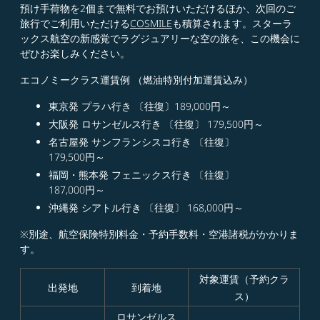
預け手荷物を2個まで無料でお預けいただけるほか、次回のご
旅行でご利用いただける
COSMILE
も積算されます。スターラ
ックス航空の新感覚でラグジュアリーな空の旅を、この機会に
ぜひお楽しみください。
エコノミークラス運賃例 （燃油特別付加運賃込み）
東京発 プラハ行き 〔往復〕189,000円～​
大阪発 ロサンゼルス行き 〔往復〕 179,500円～​
名古屋発 サンフランシスコ行き 〔往復〕
179,500円～​
福岡・熊本発 フェニックス行き 〔往復〕
187,000円～​
沖縄発 シアトル行き 〔往復〕 168,000円～
※別途、航空保険特別料金・予約手数料・空港諸税がかかりま
す。
対象運賃（予約クラ
出発地
到着地
ス）
ロサンゼルス