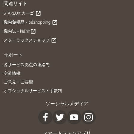
関連サイト
STARLUX カーゴ
open_in_new
機内免税品 - béshopping
open_in_new
機内誌 - kiânn
open_in_new
スターラックスショップ
open_in_new
サポート
各サービス拠点の連絡先
空港情報
ご意見・ご要望
オプショナルサービス・手数料
ソーシャルメディア
スマートフォンアプリ