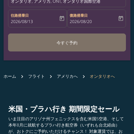
オンタリオ, アメリカ, ONT, オンタリオ国際空港
往路搭乗日
復路搭乗日
today
today
fc-booking-departure-date-aria-label
2026/08/13
fc-booking-return-date-aria-label
2026/08/20
今すぐ予約
ホーム
フライト
アメリカへ
オンタリオへ
米国・プラハ行き 期間限定セール
いま注目のアリゾナ州フェニックスを含む米国5空港、そして
本年8月に就航するプラハ行き航空券（いずれも台北経由）
が、おトクにご予約いただけるチャンス！ 対象運賃では、お