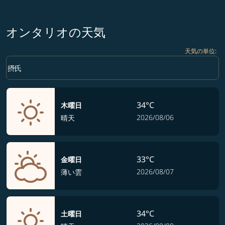
オンタリオの天気
天気の単位
:
Weather unit option 摂氏 Selected
keyboard_arrow_down
摂氏
34°C
木曜日
2026/08/06
晴天
33°C
金曜日
2026/08/07
薄い雲
34°C
土曜日