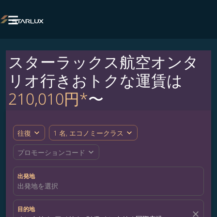

スターラックス航空オンタ
リオ行きおトクな運賃は
210,010円*
〜
expand_more
expand_more
往復
1 名, エコノミークラス
expand_more
プロモーションコード
出発地
出発地を選択
目的地
close