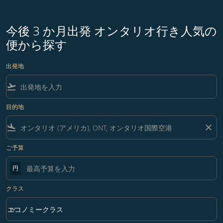
今後 3 か月出発 オンタリオ行き人気の
便から探す
出発地
flight_takeoff
目的地
flight_land
close
ご予算
円
クラス
keyboard_arrow_down
エコノミークラス
クラス option エコノミークラス Selected