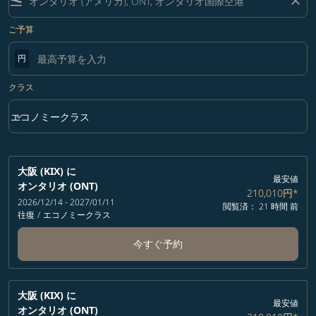
flight_land
close
ご予算
円
クラス
keyboard_arrow_down
エコノミークラス
クラス option エコノミークラス Selected
大阪 (KIX)
に
最安値
オンタリオ (ONT)
210,010円
*
2026/12/14 - 2027/01/11
閲覧済： 21 時間 前
往復
/
エコノミークラス
今すぐ予約
大阪 (KIX)
に
最安値
オンタリオ (ONT)