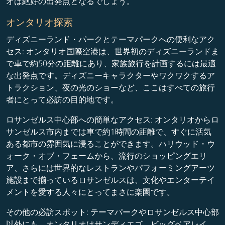
オは絶好の出発点となるでしょう。
オンタリオ探索
ディズニーランド・パークとテーマパークへの便利なアク
セス: オンタリオ国際空港は、世界初のディズニーランドま
で車で約50分の距離にあり、家族旅行を計画するには最適
な出発点です。ディズニーキャラクターやワクワクするア
トラクション、夜の光のショーなど、ここはすべての旅行
者にとって必訪の目的地です。
ロサンゼルス中心部への簡単なアクセス: オンタリオからロ
サンゼルス市内までは車で約1時間の距離で、すぐに活気
ある都市の雰囲気に浸ることができます。ハリウッド・ウ
ォーク・オブ・フェームから、流行のショッピングエリ
ア、さらには世界的なレストランやパフォーミングアーツ
施設まで揃っているロサンゼルスは、文化やエンターテイ
メントを愛する人々にとってまさに楽園です。
その他の必訪スポット: テーマパークやロサンゼルス中心部
以外にも、オンタリオはサンディエゴ、ビッグベアレイ