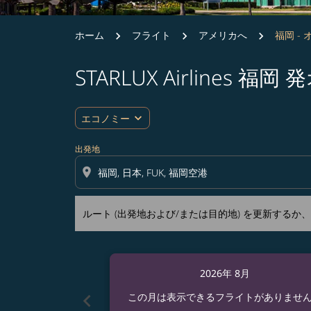
ホーム
フライト
アメリカへ
福岡 -
STARLUX Airline
ルート (出発地および/または目的地) を更
expand_more
エコノミー
出発地
location_on
ルート (出発地および/または目的地) を更新する
2026年 8月
chevron_left
この月は表示できるフライトがありませ