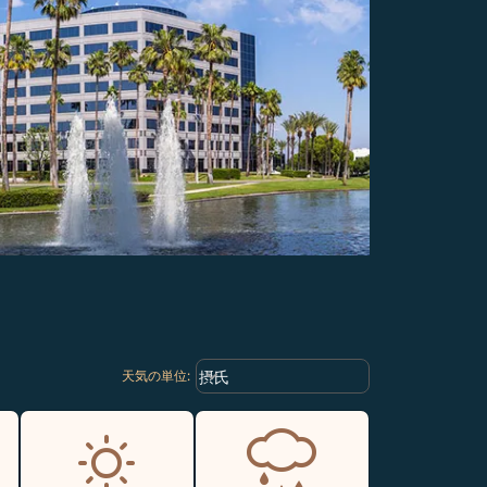
Weather unit option 摂氏 Selected
keyboard_arrow_down
摂氏
天気の単位
: