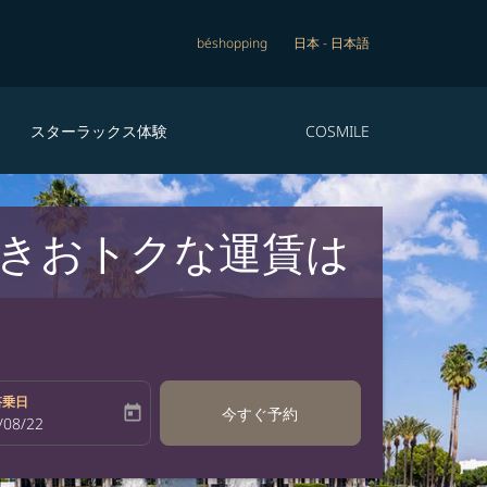
béshopping
日本
-
日本語
スターラックス体験
COSMILE
行きおトクな運賃は
搭乗日
today
今すぐ予約
bel
oking-return-date-aria-label
/08/22