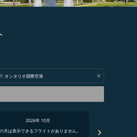
ト
い。
close
2026年 10月
2
chevron_right
の月は表示できるフライトがありません。
この月は表示でき