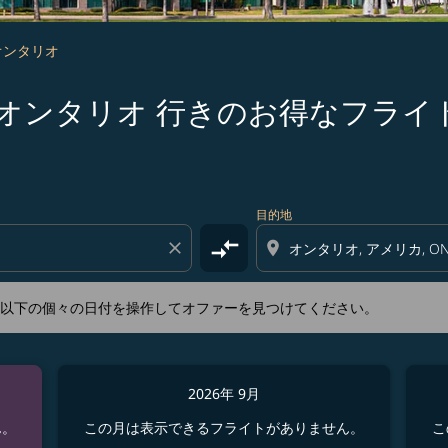
 オンタリオ
s 福岡 発オンタリオ 行きのお得なフライ
新するか、以下の個々の日付を操作してオファーを見つけてくださ
目的地
compare_arrows
close
location_on
か、以下の個々の日付を操作してオファーを見つけてください。
2026年 9月
ん。
この月は表示できるフライトがありません。
こ