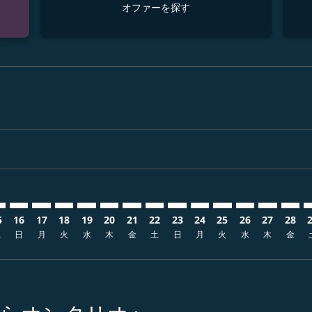
オファーを探す
sclaimer. オファーを探す
s-disclaimer. オファーを探す
ffers-disclaimer. オファーを探す
w-offers-disclaimer. オファーを探す
-view-offers-disclaimer. オファーを探す
cmp-view-offers-disclaimer. オファーを探す
NT: cmp-view-offers-disclaimer. オファーを探す
K–ONT: cmp-view-offers-disclaimer. オファーを探す
FUK–ONT: cmp-view-offers-disclaimer. オファーを探す
FUK–ONT: cmp-view-offers-disclaimer. オファーを探す
FUK–ONT: cmp-view-offers-disclaimer. オファ
FUK–ONT: cmp-view-offers-disclaimer.
FUK–ONT: cmp-view-offers-disclaim
FUK–ONT: cmp-view-offers-disc
FUK–ONT: cmp-view-offers-d
FUK–ONT: cmp-view-offe
FUK–ONT: cmp-view-o
FUK–ONT: cmp-vi
FUK–ONT: cmp
FUK–ONT:
FUK–
F
5
16
17
18
19
20
21
22
23
24
25
26
27
28
土
日
月
火
水
木
金
土
日
月
火
水
木
金