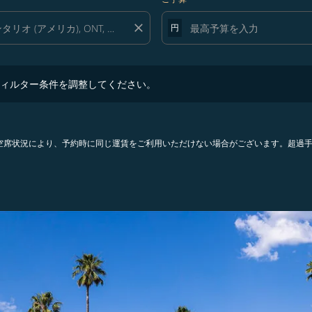
close
円
ター条件を調整してください。
ィルター条件を調整してください。
。空席状況により、予約時に同じ運賃をご利用いただけない場合がございます。超過