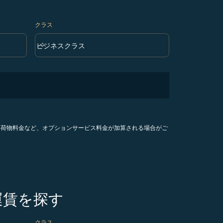
クラス
keyboard_arrow_down
ビジネスクラス
クラス option ビジネスクラス Selected
手荷物料金など、オプションサービス料金が加算される場合がご
運賃を探す
クラス