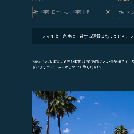
flight_takeoff
close
flight_land
フィルター条件に一致する運賃はありません。フィル
フィルター条件に一致する運賃はありません。フ
*表示される運賃は過去48時間以内に閲覧された最安値です
ざいますので、あらかじめご了承ください。