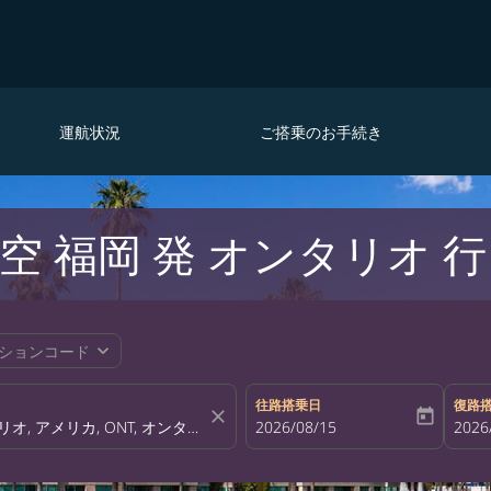
運航状況
ご搭乗のお手続き
空 福岡 発 オンタリオ 
expand_more
ションコード
往路搭乗日
復路
close
today
fc-booking-departure-date-aria-la
2026/08/15
fc-bo
2026