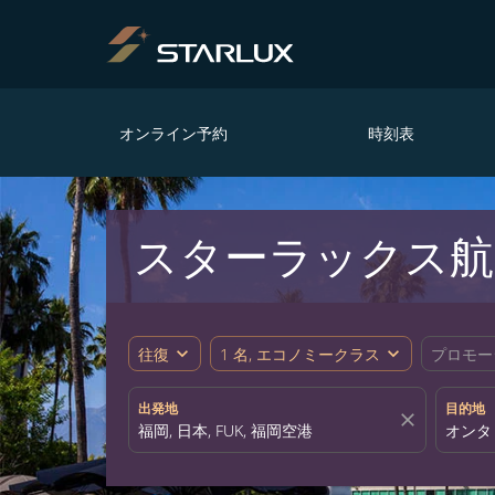
オンライン予約
時刻表
スターラックス航
expand_more
expand_more
往復
1 名, エコノミークラス
プロモー
出発地
目的地
close