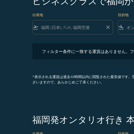
ビジネスクラスで福岡か
出発地
目的地
flight_takeoff
close
flight_land
フィルター条件に一致する運賃はありません。フィル
フィルター条件に一致する運賃はありません。フ
*表示される運賃は過去48時間以内に閲覧された最安値です
ざいますので、あらかじめご了承ください。
福岡発オンタリオ行き 
出発地
目的地