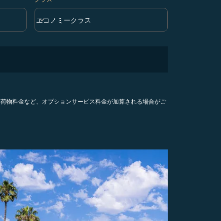
keyboard_arrow_down
エコノミークラス
クラス option エコノミークラス Selected
手荷物料金など、オプションサービス料金が加算される場合がご