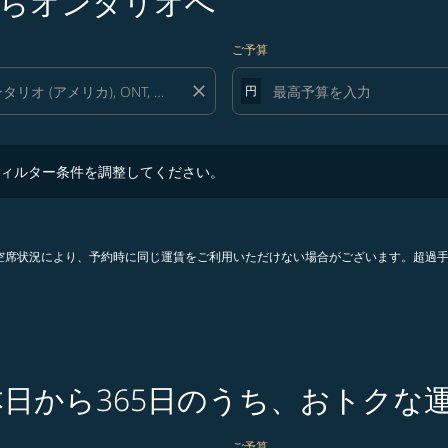
らオンタリオへ
ご予算
close
円
ター条件を調整してください。
ィルター条件を調整してください。
。空席状況により、予約時に同じ運賃をご利用いただけない場合がございます。超過
本日から365日のうち、おトクな
ご予算