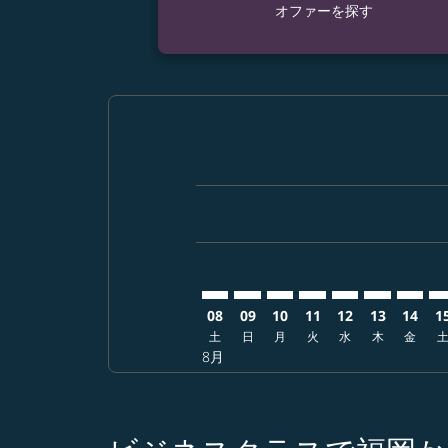
オファーを探す
Displaying fares for 8月-2026
FUK–ONT: cmp-view-offers-di
FUK–ONT: cmp-view-offer
FUK–ONT: cmp-view-o
FUK–ONT: cmp-vie
FUK–ONT: cmp
FUK–ONT: 
FUK–O
FU
08
09
10
11
12
13
14
1
土
日
月
火
水
木
金
8月