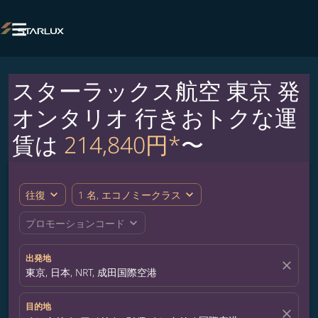

スターラックス航空 東京 発
オンタリオ 行きおトクな運
賃は
214,840円*
〜
expand_more
expand_more
往復
1 名, エコノミークラス
expand_more
プロモーションコード
出発地
close
東京, 日本, NRT, 成田国際空港
目的地
close