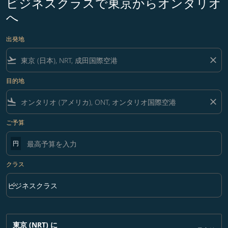
ビジネスクラスで東京からオンタリオ
へ
出発地
flight_takeoff
close
目的地
flight_land
close
ご予算
円
クラス
keyboard_arrow_down
ビジネスクラス
クラス option ビジネスクラス Selected
東京 (NRT)
に