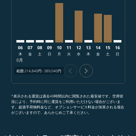
NRT–ONT: cmp-view-offers-disclaimer. オファーを探
NRT–ONT: cmp-view-offers-disclaimer. オフ
NRT–ONT: cmp-view-offers-disclaimer.
NRT–ONT: cmp-view-offers-disclai
NRT–ONT, 2026/08/10 – 2026/08/
NRT–ONT: cmp-view-offers-
NRT–ONT, 2026/08/12 – 2
NRT–ONT: cmp-view-
NRT–ONT, 2026/08
NRT–ONT, 202
NRT–ONT:
NRT–O
N
06
07
08
09
10
11
12
13
14
15
16
17
木
金
土
日
月
火
水
木
金
土
日
月
8月
chevron_left
chevron_right
範囲
214,840円
-
389,040円
*表示される運賃は過去48時間以内に閲覧された最安値です。空席状
況により、予約時に同じ運賃をご利用いただけない場合がございま
す。超過手荷物料金など、オプションサービス料金が加算される場合
がございますので、あらかじめご了承ください。