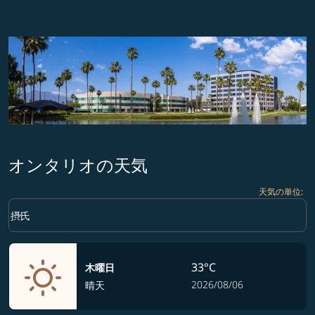
オンタリオの天気
天気の単位
:
Weather unit option 摂氏 Selected
keyboard_arrow_down
摂氏
33°C
木曜日
2026/08/06
晴天