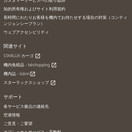
カスタマーサービスへの取り組み
知的所有権およびサイト利用規約
長時間にわたりお客様を機内でお待たせする場合の対策（コンティ
ンジェンシープラン）
ウェブアクセシビリティ
関連サイト
STARLUX カーゴ
open_in_new
機内免税品 - béshopping
open_in_new
機内誌 - kiânn
open_in_new
スターラックスショップ
open_in_new
サポート
各サービス拠点の連絡先
空港情報
ご意見・ご要望
オプショナルサービス・手数料