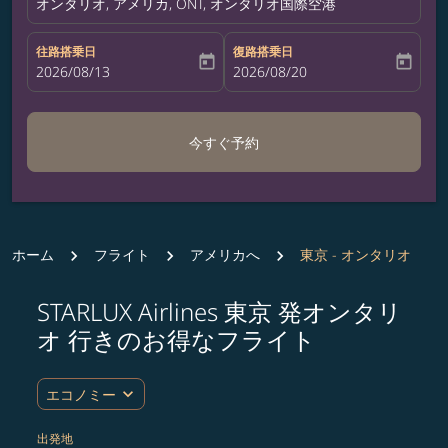
オンタリオ, アメリカ, ONT, オンタリオ国際空港
往路搭乗日
復路搭乗日
today
today
fc-booking-departure-date-aria-label
2026/08/13
fc-booking-return-date-aria-label
2026/08/20
今すぐ予約
ホーム
フライト
アメリカへ
東京 - オンタリオ
STARLUX Airlines 東京 発オンタリ
オ 行きのお得なフライト
expand_more
エコノミー
出発地