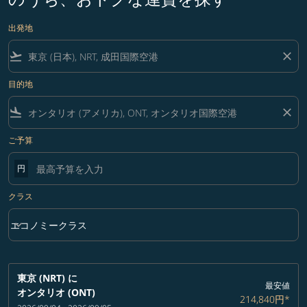
出発地
flight_takeoff
close
目的地
flight_land
close
ご予算
円
クラス
keyboard_arrow_down
エコノミークラス
クラス option エコノミークラス Selected
東京 (NRT)
に
最安値
オンタリオ (ONT)
214,840円
*