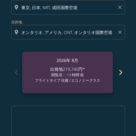
location_on
close
目的地
location_on
close
2026年 8月
出発地
219,740円
*
chevron_left
chevron_right
閲覧済： 13 時間 前
フライトタイプ 往復
/
エコノミークラス
フ
Displaying fares for 8月-2026