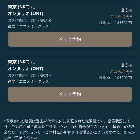
東京 (NRT)
に
最安値
オンタリオ (ONT)
214,840円
*
2026/09/02 - 2026/09/28
閲覧済： 13 時間 前
往復
/
エコノミークラス
今すぐ予約
東京 (NRT)
に
最安値
オンタリオ (ONT)
214,840円
*
2026/09/04 - 2026/09/14
閲覧済： 13 時間 前
往復
/
エコノミークラス
今すぐ予約
*表示される運賃は過去48時間以内に閲覧された最安値です。空席状況によ
り、予約時に同じ運賃をご利用いただけない場合がございます。超過手荷物料
金など、オプションサービス料金が加算される場合がございますので、あらか
じめご了承ください。