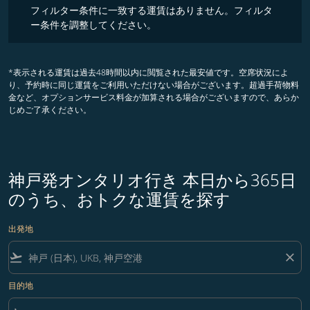
フィルター条件に一致する運賃はありません。フィルタ
ー条件を調整してください。
*表示される運賃は過去48時間以内に閲覧された最安値です。空席状況によ
り、予約時に同じ運賃をご利用いただけない場合がございます。超過手荷物料
金など、オプションサービス料金が加算される場合がございますので、あらか
じめご了承ください。
神戸発オンタリオ行き 本日から365日
のうち、おトクな運賃を探す
出発地
flight_takeoff
close
目的地