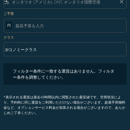
flight_land
close
ご予算
円
クラス
keyboard_arrow_down
エコノミークラス
クラス option エコノミークラス Selected
フィルター条件に一致する運賃はありません。フィルター条件を調整
フィルター条件に一致する運賃はありません。フィルタ
ー条件を調整してください。
*表示される運賃は過去48時間以内に閲覧された最安値です。空席状況によ
り、予約時に同じ運賃をご利用いただけない場合がございます。超過手荷物料
金など、オプションサービス料金が加算される場合がございますので、あらか
じめご了承ください。