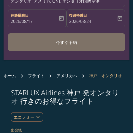
オンタリオ, アメリカ, ONT, オンタリオ国際空港
往路搭乗日
復路搭乗日
today
today
fc-booking-departure-date-aria-label
2026/08/17
fc-booking-return-date-aria-label
2026/08/24
今すぐ予約
ホーム
フライト
アメリカへ
神戸 - オンタリオ
STARLUX Airlines 神戸 発オンタリ
ルート (出発地および/または目的地) を更新するか、
オ 行きのお得なフライト
expand_more
エコノミー
出発地