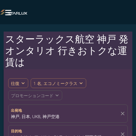

スターラックス航空 神戸 発
オンタリオ 行きおトクな運
賃は
expand_more
expand_more
往復
1 名, エコノミークラス
expand_more
プロモーションコード
出発地
close
神戸, 日本, UKB, 神戸空港
目的地
close