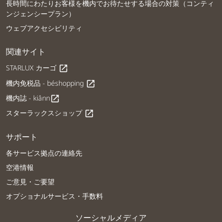
長時間にわたりお客様を機内でお待たせする場合の対策（コンティ
ンジェンシープラン）
ウェブアクセシビリティ
関連サイト
STARLUX カーゴ
open_in_new
機内免税品 - béshopping
open_in_new
機内誌 - kiânn
open_in_new
スターラックスショップ
open_in_new
サポート
各サービス拠点の連絡先
空港情報
ご意見・ご要望
オプショナルサービス・手数料
ソーシャルメディア