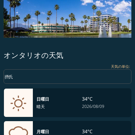
オンタリオの天気
天気の単位
:
Weather unit option 摂氏 Selected
keyboard_arrow_down
摂氏
34°C
日曜日
2026/08/09
晴天
34°C
月曜日