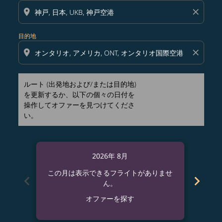
location_on
close
目的地
location_on
close
ルート (出発地および/または目的地)
を更新するか、以下の個々の日付を
操作してオファーを見つけてくださ
い。
2026年 8月
この月は表示できるフライトがありませ
この
chevron_left
chevron_right
ん。
オファーを探す