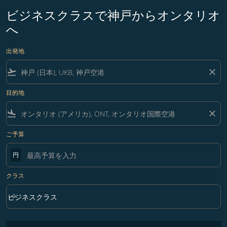
ビジネスクラスで神戸からオンタリオ
へ
出発地
flight_takeoff
close
目的地
flight_land
close
ご予算
円
クラス
keyboard_arrow_down
ビジネスクラス
クラス option ビジネスクラス Selected
フィルター条件に一致する運賃はありません。フィルター条件を調整