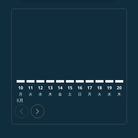
Displaying fares for 8月-2026
UKB–ONT: cmp-view-offers-disclaimer. オファーを探
UKB–ONT: cmp-view-offers-disclaimer. オフ
UKB–ONT: cmp-view-offers-disclaimer.
UKB–ONT: cmp-view-offers-disclai
UKB–ONT: cmp-view-offers-disc
UKB–ONT: cmp-view-offers-
UKB–ONT: cmp-view-offe
UKB–ONT: cmp-view-
UKB–ONT: cmp-vi
UKB–ONT: cm
UKB–ONT:
UKB–
U
10
11
12
13
14
15
16
17
18
19
20
21
月
火
水
木
金
土
日
月
火
水
木
金
8月
chevron_left
chevron_right