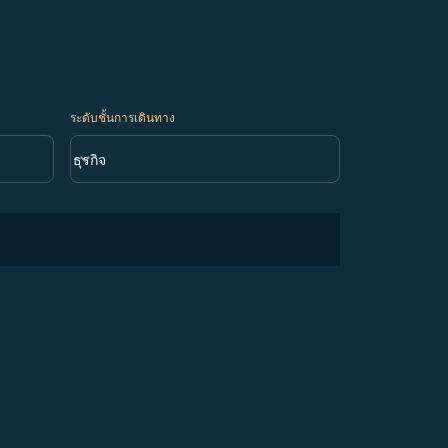
ระดับชั้นการเดินทาง
keyboard_arrow_down
ธุรกิจ
ระดับชั้นการเดินทาง option ธุรกิจ Selected