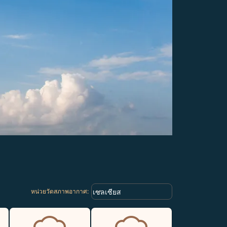
Weather unit option เซลเซียส Selec
keyboard_arrow_down
เซลเซียส
หน่วยวัดสภาพอากาศ
: