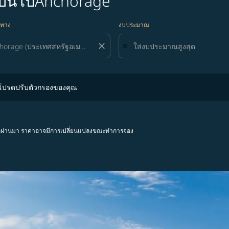
องบินไปAnchorage
ยทาง
งบประมาณ
close
ปรับตัวกรองของคุณ
 โปรดปรับตัวกรองของคุณ
โมงที่ผ่านมา ราคาอาจมีการเปลี่ยนแปลงขณะทำการจอง