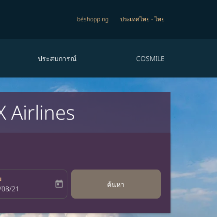
béshopping
ประเทศไทย
-
ไทย
ประสบการณ์
COSMILE
 Airlines
บ
today
ค้นหา
bel
oking-return-date-aria-label
/08/21