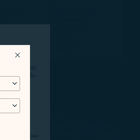
Full
างขากว้างพิเศษ
ที่นั่งที่มีที่วางขากว้างพิเศษ
หรัฐ
50 ดอลลาร์สหรัฐ
านหน้า
ที่นั่งบริเวณด้านหน้า
ไม่มีค่าใช้จ่าย
น
ที่นั่งมาตราฐาน
ไม่มีค่าใช้จ่าย
ปิดวิธีการ
่อการวิเคราะห์
่ดียิ่งขึ้นให้กับ
ง วิเคราะห์ และจัด
ยู่ IP ข้อมูล
ยสายการบิน STARLUX เท่านั้น
มเติมที่ “ประเภทบัตรโดยสาร”​INSIGHTER และ EXPLORER
สิทธิพิเศษในการเลือกที่นั่งขึ้นอยู่กับระดับขั้นสมาชิก
ต์ของท่าน ตรวจจับและ