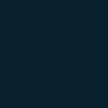
รดดำเนินการไปที่หน้า "คำขอคืนเงิน" เพื่อทำการดำเนิน
หาทางเทคนิค หรือความต้องการพิเศษของผู้โดยสาร ทำให้
ได้เต็มจำนวน
หน้าที่ภาคพื้นดินหรือพนักงานบนเครื่องตัดสินใจไม่ตรงตาม
ูกจัดให้นั่งที่นั่งอื่น ค่าธรรมเนียมการเลือกที่นั่งที่
ะไปสามารถขอคืนเงินได้เต็มจำนวน