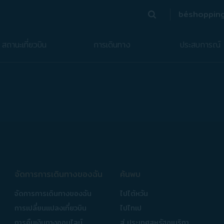
béshoppin
ค้นหา
(เปิด
ค้นหา
สถานะเที่ยวบิน
การเดินทาง
ประสบการณ์
จัดการการเดินทางของฉัน
ค้นพบ
จัดการการเดินทางของฉัน
ไปไต้หวัน
การเปลี่ยนแปลงเที่ยวบิน
ไปไทเป
การคืนเงินทางออนไลน์
สู่ ประเทศสหรัฐอเมริกา​