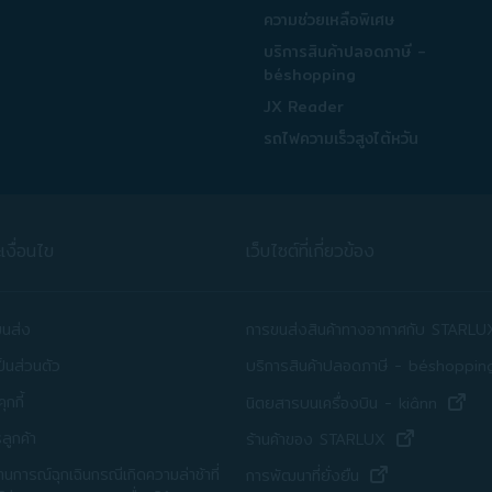
ความช่วยเหลือพิเศษ
บริการสินค้าปลอดภาษี -
béshopping
JX Reader
รถไฟความเร็วสูงไต้หวัน
งื่อนไข
เว็บไซต์ที่เกี่ยวข้อง
ขนส่ง
การขนส่งสินค้าทางอากาศกับ STARLU
็นส่วนตัว
บริการสินค้าปลอดภาษี - béshoppin
(เปิ
กกี้
นิตยสารบนเครื่องบิน - kiânn
(เปิดในหน้าต
ลูกค้า
ร้านค้าของ STARLUX
การณ์ฉุกเฉินกรณีเกิดความล่าช้าที่
(เปิดในหน้าต่างใ
การพัฒนาที่ยั่งยืน