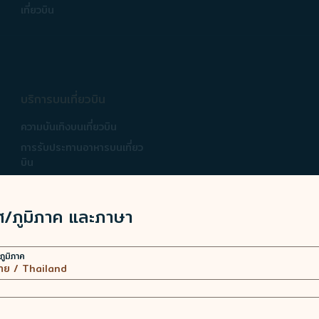
เที่ยวบิน
บริการบนเที่ยวบิน
ความบันเทิงบนเที่ยวบิน
การรับประทานอาหารบนเที่ยว
บิน
บริการสินค้าปลอดภาษี -
béshopping
ศ/ภูมิภาค และภาษา
วิดีโอสาธิตความปลอดภัย -
STARWONDERERS
นิตยสารบนเครื่องบิน -
ภูมิภาค
kiânn
JX Reader