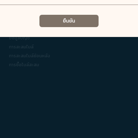
ยืนยัน
COSMILE ของฉัน
เกี่ยวกับ COSMILE
ข้อมูลบัญชี
การสะสมไมล์
การสะสมไมล์ย้อนหลัง
การซื้อไมล์สะสม