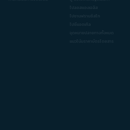
ไปลอสแองเจลิส​
ไปซานฟรานซิสโก​
ไปซีแอตเทิล​
จุดหมายปลายทางทั้งหมด
แนวโน้มราคาบัตรโดยสาร