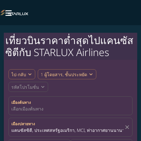

เที่ยวบินราคาต่ำสุดไปแคนซัส
ซิตีกับ STARLUX Airlines
expand_more
expand_more
ไป-กลับ
1 ผู้โดยสาร, ชั้นประหยัด
expand_more
รหัสโปรโมชั่น
เมืองต้นทาง
เลือกเมืองต้นทาง
เมืองปลายทาง
close
แคนซัสซิตี, ประเทศสหรัฐอเมริกา, MCI, ท่าอากาศยานนานาชาติแคนซ