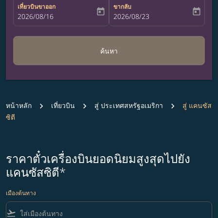
เที่ยวบินขาออก
ขากลับ
today
today
fc-booking-departure-date-aria-label
2026/08/16
fc-booking-return-date-aria-label
2026/08/23
ค้นหา
หน้าหลัก
เที่ยวบิน
สู่ ประเทศสหรัฐอเมริกา
สู่ แคนซัส
ซิตี
ราคาตั๋วเครื่องบินยอดนิยมสูงสุดไปยัง
แคนซัสซิตี*
เมืองต้นทาง
flight_takeoff