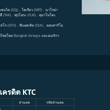
．เซนได (SDJ)．โตเกียว (NRT)．นาโกย่า
ึ (TAK)．ฟุกุโอกะ (FUK)．คุมาโมโตะ
ิสโก (SFO)．ซีแอตเทิล (SEA)．ออนทาริโอ
ศไทยโดย Bangkok Airways และอเมริกา
ตรเครดิต KTC
ส่วนลด
รหัสส่วนลด
)