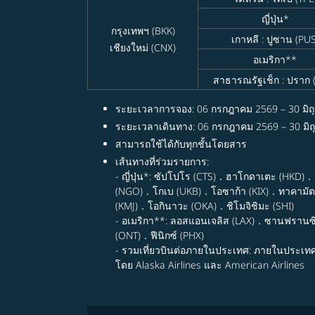
ญี่ปุ่น*
กรุงเทพฯ (BKK)
เกาหลี : ปูซาน (PUS
เชียงใหม่ (CNX)
อเมริกา**
สาธารณรัฐเช็ก : ปราก 
ระยะเวลาการจอง: 06 กรกฎาคม 2569 – 30 มิถ
ระยะเวลาเดินทาง: 06 กรกฎาคม 2569 – 30 มิ
สามารถใช้ได้กับทุกชั้นโดยสาร
เส้นทางที่ร่วมรายการ:
- ญี่ปุ่น*: ซัปโปโร (CTS)．ฮาโกดาเตะ (HKD)
(NGO)．โกเบ (UKB)．โอซาก้า (KIX)．ทาคามัตส
(KMJ)．โอกินาวะ (OKA)．ชิโมจิชิมะ (SHI)
- อเมริกา**: ลอสแอนเจลิส (LAX)．ซานฟรานซ
(ONT)．ฟีนิกซ์ (PHX)
- รวมเที่ยวบินต่อภายในประเทศ: ภายในประเท
โดย Alaska Airlines และ American Airlines