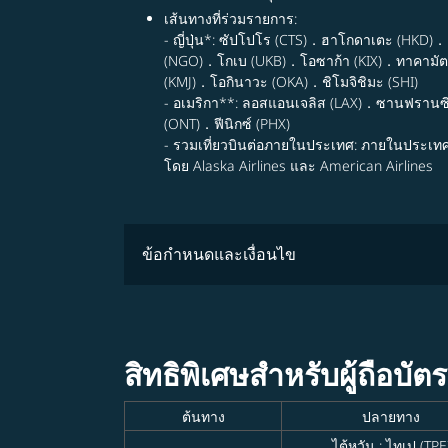
เส้นทางที่ร่วมรายการ:
- ญี่ปุ่น*: ซัปโปโร (CTS)．ฮาโกดาเตะ (HKD)
(NGO)．โกเบ (UKB)．โอซาก้า (KIX)．ทาคามัตส
(KMJ)．โอกินาวะ (OKA)．ชิโมจิชิมะ (SHI)
- อเมริกา**: ลอสแอนเจลิส (LAX)．ซานฟรานซ
(ONT)．ฟีนิกซ์ (PHX)
- รวมเที่ยวบินต่อภายในประเทศ: ภายในประเท
โดย Alaska Airlines และ American Airlines
ข้อกำหนดและเงื่อนไข
สิทธิพิเศษสำหรับผู้ถือบั
ต้นทาง
ปลายทาง
ไต้หวัน : ไทเป (TPE