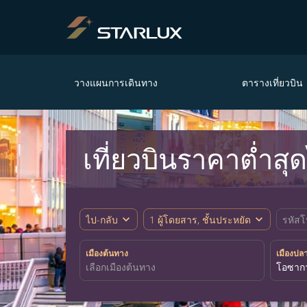
วางแผนการเดินทาง
ตารางเที่ยวบิน
เที่ยวบินราคาต่ำส
expand_more
expand_more
ไป-กลับ
1 ผู้โดยสาร, ชั้นประหยัด
รหัสโ
เมืองต้นทาง
เมืองปล