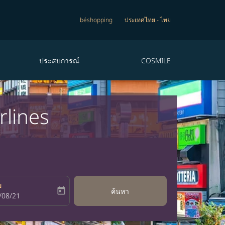
béshopping
ประเทศไทย
-
ไทย
ประสบการณ์
COSMILE
rlines
บ
today
ค้นหา
bel
oking-return-date-aria-label
/08/21