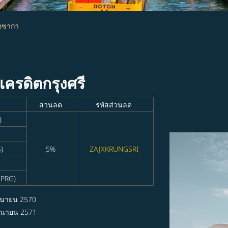
โอซากา
รเครดิตกรุงศรี
ส่วนลด
รหัสส่วนลด
)
)
5%
ZAJXKRUNGSRI
(PRG)
ุนายน 2570
ถุนายน 2571