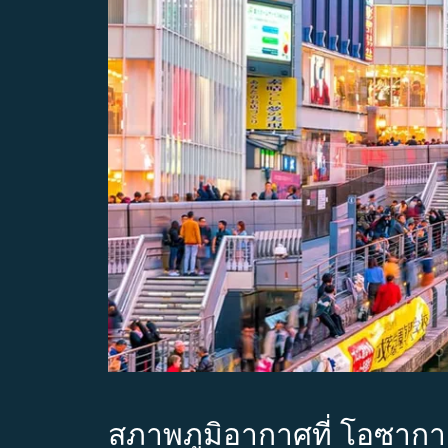
สภาพภูมิอากาศที่ โอซากา