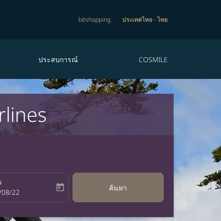
béshopping
ประเทศไทย
-
ไทย
ประสบการณ์
COSMILE
rlines
บ
today
ค้นหา
bel
oking-return-date-aria-label
/08/22