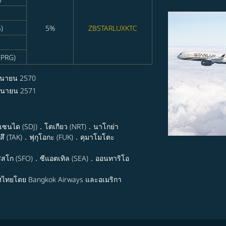
)
5%
ZBSTARLUXKTC
(PRG)
ุนายน 2570
ถุนายน 2571
．เซนได (SDJ)．โตเกียว (NRT)．นาโกย่า
ึ (TAK)．ฟุกุโอกะ (FUK)．คุมาโมโตะ
ิสโก (SFO)．ซีแอตเทิล (SEA)．ออนทาริโอ
ศไทยโดย Bangkok Airways และอเมริกา