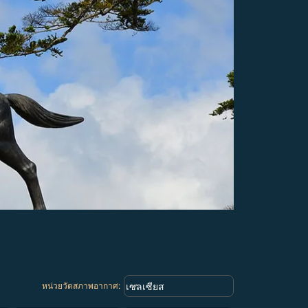
Weather unit option เซลเซียส Selec
keyboard_arrow_down
เซลเซียส
หน่วยวัดสภาพอากาศ
: