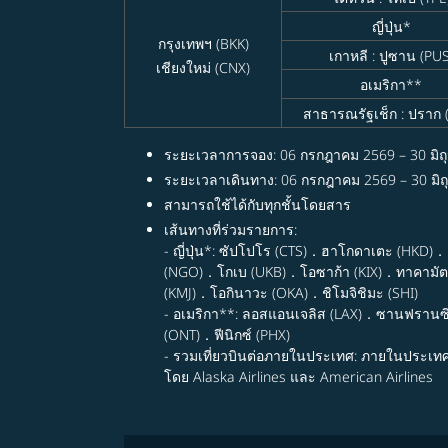
ญี่ปุ่น*
กรุงเทพฯ (BKK)
เกาหลี : ปูซาน (PUS
เชียงใหม่ (CNX)
อเมริกา**
สาธารณรัฐเช็ก : ปราก 
ระยะเวลาการจอง: 06 กรกฎาคม 2569 – 30 มิถ
ระยะเวลาเดินทาง: 06 กรกฎาคม 2569 – 30 มิ
สามารถใช้ได้กับทุกชั้นโดยสาร
เส้นทางที่ร่วมรายการ:
- ญี่ปุ่น*: ซัปโปโร (CTS)．ฮาโกดาเตะ (HKD)
(NGO)．โกเบ (UKB)．โอซาก้า (KIX)．ทาคามัตส
(KMJ)．โอกินาวะ (OKA)．ชิโมจิชิมะ (SHI)
- อเมริกา**: ลอสแอนเจลิส (LAX)．ซานฟรานซ
(ONT)．ฟีนิกซ์ (PHX)
- รวมเที่ยวบินต่อภายในประเทศ: ภายในประเท
โดย Alaska Airlines และ American Airlines