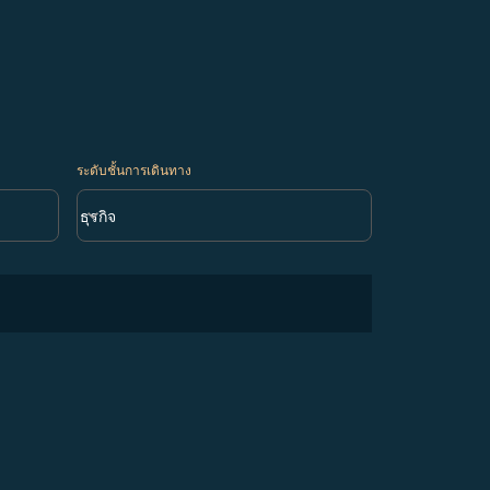
ระดับชั้นการเดินทาง
keyboard_arrow_down
ธุรกิจ
ระดับชั้นการเดินทาง option ธุรกิจ Selected