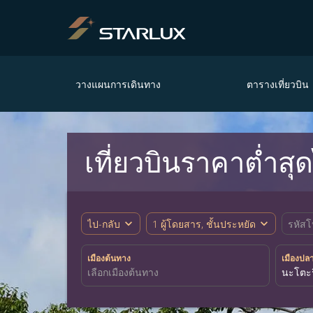
วางแผนการเดินทาง
ตารางเที่ยวบิน
เที่ยวบินราคาต่ำสุ
expand_more
expand_more
ไป-กลับ
1 ผู้โดยสาร, ชั้นประหยัด
รหัสโ
เมืองต้นทาง
เมืองปล