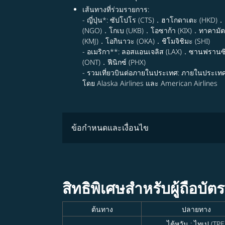
เส้นทางที่ร่วมรายการ:
- ญี่ปุ่น*: ซัปโปโร (CTS)．ฮาโกดาเตะ (HKD)
(NGO)．โกเบ (UKB)．โอซาก้า (KIX)．ทาคามัตส
(KMJ)．โอกินาวะ (OKA)．ชิโมจิชิมะ (SHI)
- อเมริกา**: ลอสแอนเจลิส (LAX)．ซานฟรานซ
(ONT)．ฟีนิกซ์ (PHX)
- รวมเที่ยวบินต่อภายในประเทศ: ภายในประเท
โดย Alaska Airlines และ American Airlines
ข้อกำหนดและเงื่อนไข
สิทธิพิเศษสำหรับผู้ถือบั
ต้นทาง
ปลายทาง
ไต้หวัน : ไทเป (TPE