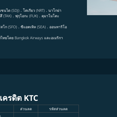
．เซนได (SDJ)．โตเกียว (NRT)．นาโกย่า
ึ (TAK)．ฟุกุโอกะ (FUK)．คุมาโมโตะ
ิสโก (SFO)．ซีแอตเทิล (SEA)．ออนทาริโอ
ศไทยโดย Bangkok Airways และอเมริกา
ตรเครดิต KTC
ส่วนลด
รหัสส่วนลด
)