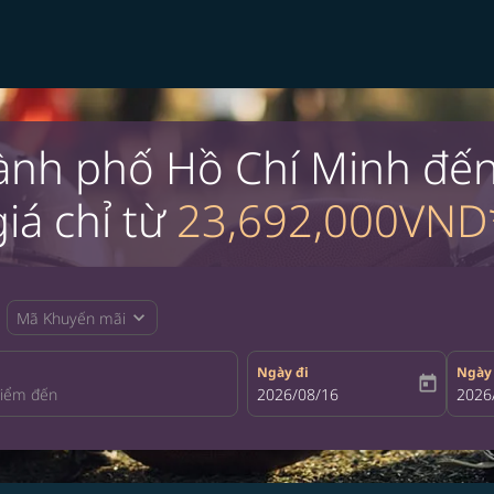
ành phố Hồ Chí Minh đến
iá chỉ từ
23,692,000VND
expand_more
Mã Khuyến mãi
Ngày đi
Ngày
today
fc-booking-departure-date-aria-la
2026/08/16
fc-bo
2026