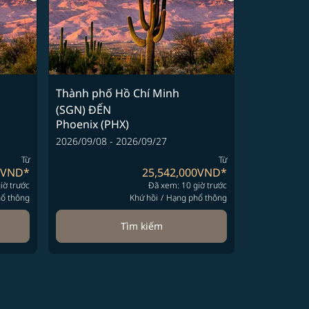
Thành phố Hồ Chí Minh
(SGN)
ĐẾN
Phoenix (PHX)
2026/09/08 - 2026/09/27
Từ
Từ
0VND
*
25,542,000VND
*
iờ trước
Đã xem: 10 giờ trước
ổ thông
Khứ hồi
/
Hạng phổ thông
Tìm kiếm