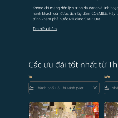
Không chỉ mang đến lịch trình đa dạng và linh hoạ
hành khách còn được tích lũy dặm COSMILE. Hãy 
trình khám phá nước Mỹ cùng STARLUX!
Tìm hiểu thêm
Các ưu đãi tốt nhất từ 
Từ
Đến
flight_takeoff
close
flight_land