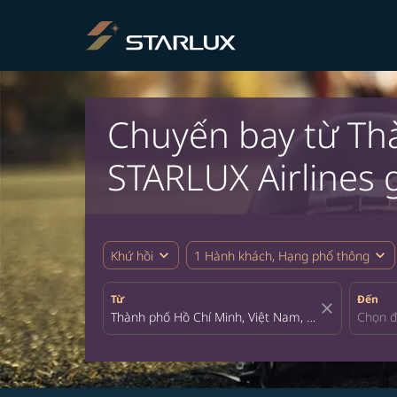
Chuyến bay từ Th
STARLUX Airlines g
expand_more
expand_more
Khứ hồi
1 Hành khách, Hạng phổ thông
Từ
Đến
close