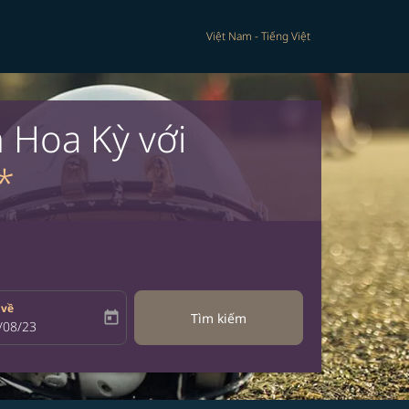
Việt Nam
-
Tiếng Việt
 Hoa Kỳ với
*
 về
today
Tìm kiếm
bel
oking-return-date-aria-label
/08/23