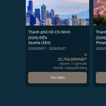
Thành phố Hồ Chí Minh
Thành
(SGN)
ĐẾN
(SGN)
Seattle (SEA)
Phoen
2026/09/07 - 2026/09/27
2026/0
Từ
25,754,000VND
*
Đã xem: 11 giờ trước
Khứ hồi
/
Hạng phổ thông
Tìm kiếm