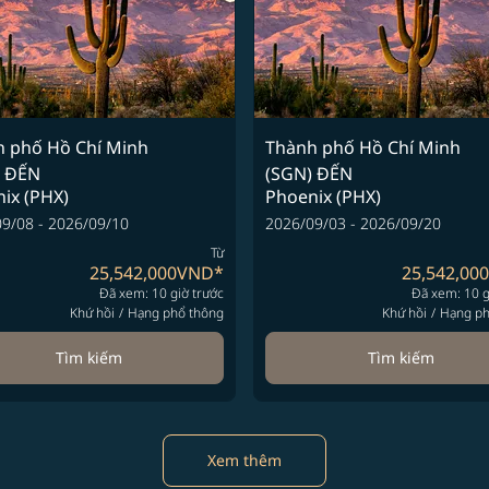
 phố Hồ Chí Minh
Thành phố Hồ Chí Minh
ĐẾN
(SGN)
ĐẾN
ix (PHX)
Phoenix (PHX)
9/08 - 2026/09/10
2026/09/03 - 2026/09/20
Từ
25,542,000VND
*
25,542,00
Đã xem: 10 giờ trước
Đã xem: 10 g
Khứ hồi
/
Hạng phổ thông
Khứ hồi
/
Hạng ph
Tìm kiếm
Tìm kiếm
Xem thêm