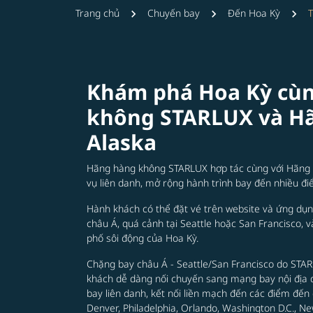
Trang chủ
Chuyến bay
Đến Hoa Kỳ
T
Khám phá Hoa Kỳ cùn
không STARLUX và H
Alaska
Hãng hàng không STARLUX hợp tác cùng với Hãng hà
vụ liên danh, mở rộng hành trình bay đến nhiều đ
Hành khách có thể đặt vé trên website và ứng dụ
châu Á, quá cảnh tại Seattle hoặc San Francisco, v
phố sôi động của Hoa Kỳ.
Chặng bay châu Á - Seattle/San Francisco do STARL
khách dễ dàng nối chuyến sang mạng bay nội địa do
bay liên danh, kết nối liền mạch đến các điểm đến 
Denver, Philadelphia, Orlando, Washington D.C., N