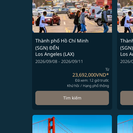
Thành phố Hồ Chí Minh
Thành
(SGN)
ĐẾN
(SGN)
Los Angeles (LAX)
Los A
2026/09/08 - 2026/09/11
2026/0
Từ
23,692,000VND
*
Đã xem: 12 giờ trước
Khứ hồi
/
Hạng phổ thông
Tìm kiếm