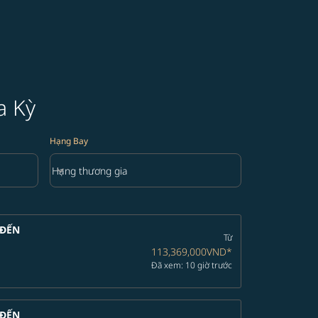
a Kỳ
Hạng Bay
keyboard_arrow_down
Hạng thương gia
Hạng Bay option Hạng thương gia Selected
ĐẾN
Từ
113,369,000VND
*
Đã xem: 10 giờ trước
ĐẾN