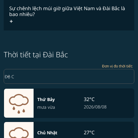
Sự chênh lệch múi giờ giữa Việt Nam và Đài Bắc là
bao nhiêu?
Thời tiết tại Đài Bắc
Đơn vị đo thời tiết
:
Weather unit option Độ C Selected
keyboard_arrow_down
Độ C
32°C
Thứ Bảy
2026/08/08
mưa vừa
27°C
Chủ Nhật