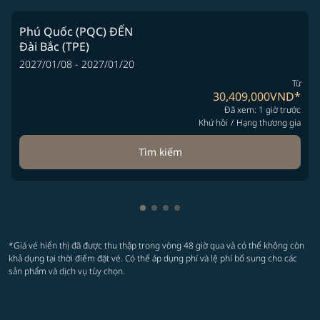
Phú Quốc (PQC)
ĐẾN
Đài Bắc (TPE)
2027/01/08 - 2027/01/20
Từ
30,409,000VND
*
Đã xem: 1 giờ trước
Khứ hồi
/
Hạng thương gia
Tìm kiếm
Hiển thị cmp-pagination-showing
Hiển thị cmp-pagination-showi
Hiển thị cmp-pagination-sho
Hiển thị cmp-pagination-s
*Giá vé hiển thị đã được thu thập trong vòng 48 giờ qua và có thể không còn
khả dụng tại thời điểm đặt vé. Có thể áp dụng phí và lệ phí bổ sung cho các
sản phẩm và dịch vụ tùy chọn.