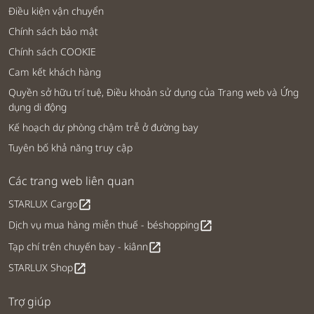
Điều kiện vận chuyển
Chính sách bảo mật
Chính sách COOKIE
Cam kết khách hàng
Quyền sở hữu trí tuệ, Điều khoản sử dụng của Trang web và Ứng
dụng di động
Kế hoạch dự phòng chậm trễ ở đường bay
Tuyên bố khả năng truy cập
Các trang web liên quan
STARLUX Cargo
open_in_new
Dịch vụ mua hàng miễn thuế - béshopping
open_in_new
Tạp chí trên chuyến bay - kiânn
open_in_new
STARLUX Shop
open_in_new
Trợ giúp