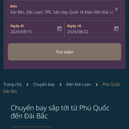
Đến
close
Đài Bắc, Đài Loan, TPE, Sân bay Quốc tế Đào Viên Đài Loan
Ngày đi
Ngày về
today
today
fc-booking-departure-date-aria-label
2026/08/15
fc-booking-return-date-aria-label
2026/08/22
Tìm kiếm
Trang chủ
Chuyến bay
Đến Đài Loan
Phú Quốc -
Đài Bắc
Chuyến bay sắp tới từ Phú Quốc
đến Đài Bắc