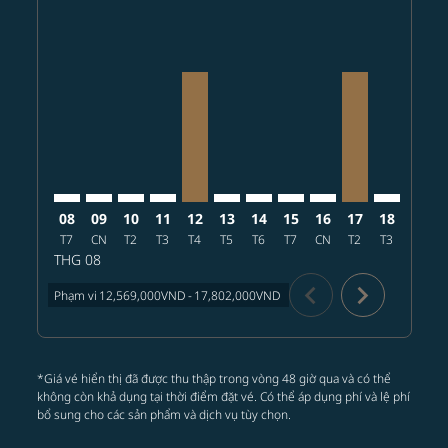
PQC–TPE: cmp-view-offers-disclaimer. Tìm ưu đãi
PQC–TPE: cmp-view-offers-disclaimer. Tìm ưu đã
PQC–TPE: cmp-view-offers-disclaimer. Tìm ư
PQC–TPE: cmp-view-offers-disclaimer. T
PQC–TPE, 2026/08/12 – 2026/08/26:
PQC–TPE: cmp-view-offers-discl
PQC–TPE: cmp-view-offers-d
PQC–TPE: cmp-view-offe
PQC–TPE: cmp-view
PQC–TPE, 2026
PQC–TPE: 
PQC–T
P
08
09
10
11
12
13
14
15
16
17
18
19
T7
CN
T2
T3
T4
T5
T6
T7
CN
T2
T3
T4
THG 08
chevron_left
chevron_right
Phạm vi
12,569,000VND
-
17,802,000VND
*Giá vé hiển thị đã được thu thập trong vòng 48 giờ qua và có thể
không còn khả dụng tại thời điểm đặt vé. Có thể áp dụng phí và lệ phí
bổ sung cho các sản phẩm và dịch vụ tùy chọn.