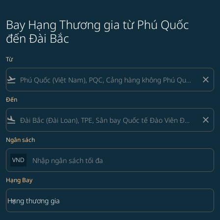
Bay Hạng Thương gia từ Phú Quốc
đến Đài Bắc
Từ
flight_takeoff
close
Đến
flight_land
close
Ngân sách
VND
Hạng Bay
keyboard_arrow_down
Hạng thương gia
Hạng Bay option Hạng thương gia Selected