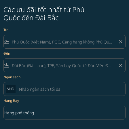
Các ưu đãi tốt nhất từ Phú
Quốc đến Đài Bắc
Từ
flight_takeoff
close
Đến
flight_land
close
Ngân sách
VND
Hạng Bay
keyboard_arrow_down
Hạng phổ thông
Hạng Bay option Hạng phổ thông Selected