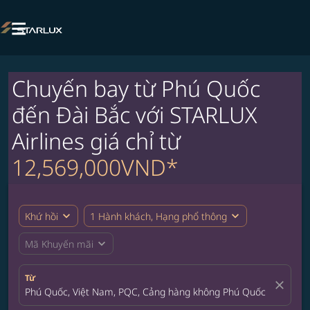

Chuyến bay từ Phú Quốc
đến Đài Bắc với STARLUX
Airlines giá chỉ từ
12,569,000VND*
expand_more
expand_more
Khứ hồi
1 Hành khách, Hạng phổ thông
expand_more
Mã Khuyến mãi
Từ
close
Phú Quốc, Việt Nam, PQC, Cảng hàng không Phú Quốc