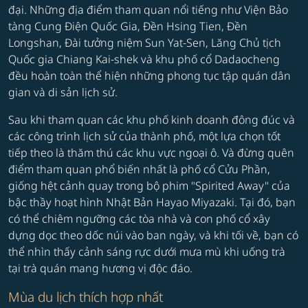
đại. Những địa điểm tham quan nổi tiếng như Viện Bảo
tàng Cung Điện Quốc Gia, Đền Hsing Tien, Đền
Longshan, Đài tưởng niệm Sun Yat-Sen, Lăng Chủ tịch
Quốc gia Chiang Kai-shek và khu phố cổ Dadaocheng
đều hoàn toàn thể hiện những phong tục tập quán dân
gian và di sản lịch sử.
Sau khi tham quan các khu phố kinh doanh đông đúc và
các công trình lịch sử của thành phố, một lựa chọn tốt
tiếp theo là thăm thú các khu vực ngoại ô. Và đừng quên
điểm tham quan phổ biến nhất là phố cổ Cửu Phần,
giống hệt cảnh quay trong bộ phim "Spirited Away" của
bậc thầy hoạt hình Nhật Bản Hayao Miyazaki. Tại đó, bạn
có thể chiêm ngưỡng các tòa nhà và con phố cổ xây
dựng dọc theo dốc núi vào ban ngày, và khi tối về, bạn có
thể nhìn thấy cảnh sáng rực dưới mưa mù khi uống trà
tại trà quán mang hương vị độc đáo.
Mùa du lịch thích hợp nhất