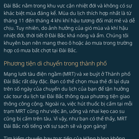
Đài Bắc nằm trong khu vực cận nhiệt đới và không có sự
khác biệt mùa đáng kể. Mùa du lịch thích hợp nhất là từ
tháng 11 đến tháng 4 khi khí hậu tương đối mát mẻ và dễ
chịu. Tuy nhiên, do ảnh hưởng của gió mùa và khí hậu
nhiệt đới, thời tiết ở Đài Bắc khá nóng và ẩm. Chúng tôi
khuyên bạn nên mang theo ô hoặc áo mưa trong trường
hợp có mưa bất chợt tại Đài Bắc.
Phương tiện di chuyển trong thành phố
Mạng lưới tàu điện ngầm (MRT) và xe buýt ở Thành phố
Đài Bắc rất dày đặc. Bạn có thể chọn mua thẻ đi lại dựa
trên số ngày của chuyến du lịch của bạn để tận hưởng
các tour du lịch tại Đài Bắc thông qua phương tiện giao
thông công cộng. Ngoài ra, việc hút thuốc bị cấm tại mỗi
trạm MRT cũng như việc ăn, uống và nhai kẹo cao su
cũng bị cấm trên tàu. Vì vậy, như bạn có thể thấy, MRT
Đài Bắc nổi tiếng với sự sạch sẽ và gọn gàng!
Tìm kiếm chuyến bay trực tiếp của Hãng hàng không