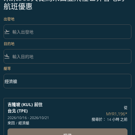
航班優惠
出發地
flight_takeoff
目的地
flight_land
艙等
keyboard_arrow_down
經濟艙
艙等 option 經濟艙 Selected
吉隆坡 (KUL)
前往
從
台北 (TPE)
MYR1,196
*
2026/10/16 - 2026/10/21
搜尋於： 14 小時 之前
來回
/
經濟艙