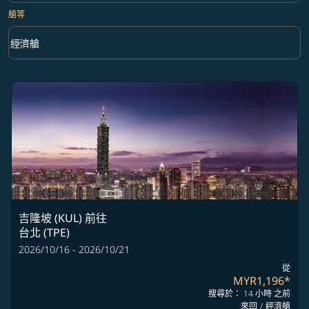
艙等
keyboard_arrow_down
經濟艙
艙等 option 經濟艙 Selected
吉隆坡 (KUL)
前往
台北 (TPE)
2026/10/16 - 2026/10/21
從
MYR1,196
*
搜尋於： 14 小時 之前
來回
/
經濟艙