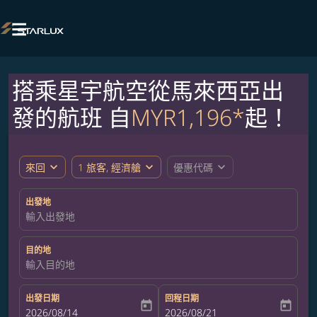

搭乘星宇航空從馬來西亞出
發的航班 自
MYR1,196*
起！
expand_more
expand_more
expand_more
來回
1 旅客, 經濟艙
優惠代碼
出發地
輸入出發地
目的地
輸入目的地
出發日期
回程日期
today
today
fc-booking-departure-date-aria-label
2026/08/14
fc-booking-return-date-aria-label
2026/08/21