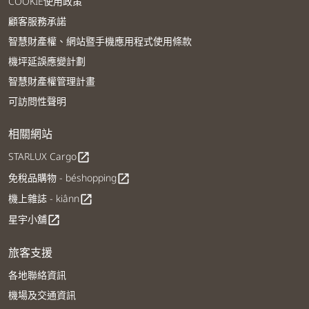
COOKIE使用政策
顧客服務承諾
智慧財產權、網站暨手機應用程式使用條款
機坪延誤應變計劃
智慧財產權管理計畫
可訪問性聲明
相關網站
STARLUX Cargo
open_in_new
免稅品購物 - béshopping
open_in_new
機上雜誌 - kiânn
open_in_new
星宇小舖
open_in_new
旅客支援
各地聯絡資訊
機場及交通資訊