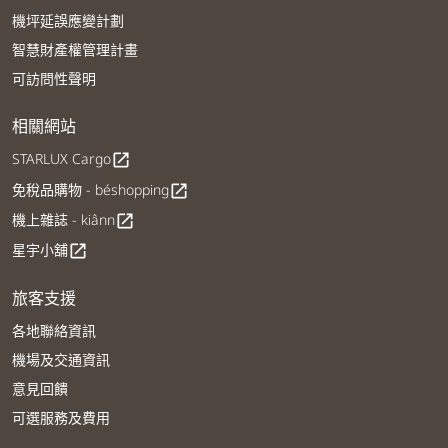
機坪延誤應變計劃
智慧財產權管理計畫
可訪問性聲明
相關網站
STARLUX Cargo
open_in_new
免稅品購物 - béshopping
open_in_new
機上雜誌 - kiânn
open_in_new
星宇小舖
open_in_new
旅客支援
各地聯絡資訊
機場及交通資訊
意見回饋
可選服務及費用