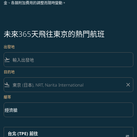
金、各類附加費用的調整而隨時變動。
未來365天飛往東京的熱門航班
出發地
flight_takeoff
目的地
flight_land
close
艙等
keyboard_arrow_down
經濟艙
艙等 option 經濟艙 Selected
台北 (TPE)
前往
從