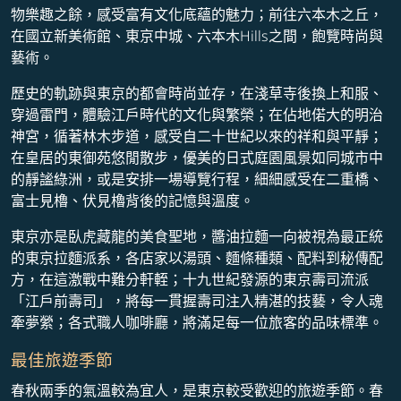
物樂趣之餘，感受富有文化底蘊的魅力；前往六本木之丘，
在國立新美術館、東京中城、六本木Hills之間，飽覽時尚與
藝術。
歷史的軌跡與東京的都會時尚並存，在淺草寺後換上和服、
穿過雷門，體驗江戶時代的文化與繁榮；在佔地偌大的明治
神宮，循著林木步道，感受自二十世紀以來的祥和與平靜；
在皇居的東御苑悠閒散步，優美的日式庭園風景如同城市中
的靜謐綠洲，或是安排一場導覽行程，細細感受在二重橋、
富士見櫓、伏見櫓背後的記憶與溫度。
東京亦是臥虎藏龍的美食聖地，醬油拉麵一向被視為最正統
的東京拉麵派系，各店家以湯頭、麵條種類、配料到秘傳配
方，在這激戰中難分軒輊​；十九世紀發源的東京壽司流派
「江戶前壽司」，將每一貫握壽司注入精湛的技藝，令人魂
牽夢縈；各式職人咖啡廳，將滿足每一位旅客的品味標準。
最佳旅遊季節
春秋兩季的氣溫較為宜人，是東京較受歡迎的旅遊季節。春