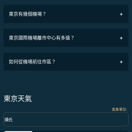
最低票價
COSMILE會員
東京有幾個機場？
東京國際機場離市中心有多遠？
如何從機場前往市區？
東京天氣
氣象單位
:
Weather unit option 攝氏 Selected
keyboard_arrow_down
攝氏