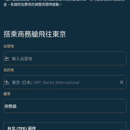
金、各類附加費用的調整而隨時變動。
搭乘商務艙飛往東京
出發地
flight_takeoff
目的地
flight_land
close
艙等
keyboard_arrow_down
商務艙
艙等 option 商務艙 Selected
台北 (TPE)
前往