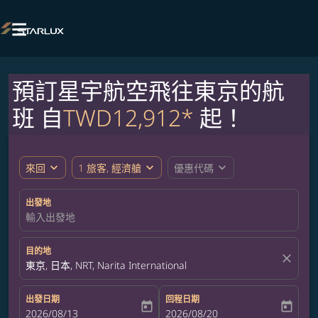

預訂星宇航空飛往東京的航
班 自
TWD12,912*
起！
expand_more
expand_more
expand_more
來回
1 旅客, 經濟艙
優惠代碼
出發地
輸入出發地
目的地
close
東京, 日本, NRT, Narita International
出發日期
回程日期
today
today
fc-booking-departure-date-aria-label
2026/08/13
fc-booking-return-date-aria-label
2026/08/20