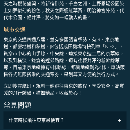
天之時櫻花盛開，將新宿御苑、千島之淵、上野恩賜公園染
上如夢似幻的粉色；秋天之際楓紅葉黃，明治神宮外苑、代
代木公園、輕井澤，將宛如一幅動人的畫。
城市交通
東京的交通四通八達，並有多國語言標誌，有JR、東京地
鐵、都營地鐵和私鐵，JR包括成田機場特快列車「N'EX」，
貫穿市中心的山手線、中央線，連接東京迪士尼的京葉線，
以及到橫濱、鎌倉的近郊路線，還有往輕井澤的新幹線等
等，目前東京地鐵擁有9條路線，都營地鐵則為4條，車站販
售各式無限搭乘的交通票券，是划算又方便的旅行方式。
立即搜尋航班，規劃一趟飛往東京的旅程，享受安全、高質
感的飛行體驗，猶如精品，收藏於心！
常見問題
什麼時候飛往東京最便宜？