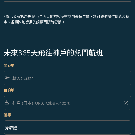
*顯示金額為過去48小時內其他旅客搜尋到的最低票價，將可能依機位供應及稅
金、各類附加費用的調整而隨時變動。
未來365天飛往神戶的熱門航班
出發地
flight_takeoff
目的地
flight_land
close
艙等
keyboard_arrow_down
經濟艙
艙等 option 經濟艙 Selected