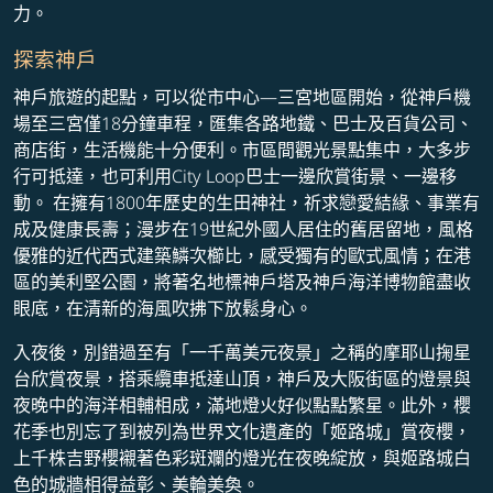
力。
探索神戶
神戶旅遊的起點，可以從市中心—三宮地區開始，從神戶機
場至三宮僅18分鐘車程，匯集各路地鐵、巴士及百貨公司、
商店街，生活機能十分便利。市區間觀光景點集中，大多步
行可抵達，也可利用City Loop巴士一邊欣賞街景、一邊移
動。 在擁有1800年歷史的生田神社，祈求戀愛結緣、事業有
成及健康長壽；漫步在19世紀外國人居住的舊居留地，風格
優雅的近代西式建築鱗次櫛比，感受獨有的歐式風情；在港
區的美利堅公園，將著名地標神戶塔及神戶海洋博物館盡收
眼底，在清新的海風吹拂下放鬆身心。
入夜後，別錯過至有「一千萬美元夜景」之稱的摩耶山掬星
台欣賞夜景，搭乘纜車抵達山頂，神戶及大阪街區的燈景與
夜晚中的海洋相輔相成，滿地燈火好似點點繁星。此外，櫻
花季也別忘了到被列為世界文化遺產的「姬路城」賞夜櫻，
上千株吉野櫻襯著色彩斑斕的燈光在夜晚綻放，與姬路城白
色的城牆相得益彰、美輪美奐。