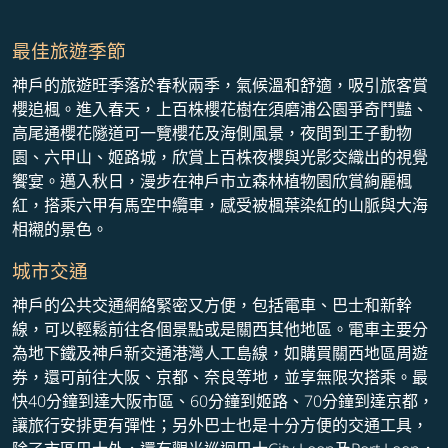
最佳旅遊季節
神戶的旅遊旺季落於春秋兩季，氣候溫和舒適，吸引旅客賞
櫻追楓。進入春天，上百株櫻花樹在須磨浦公園爭奇鬥豔、
高尾通櫻花隧道可一覽櫻花及海側風景，夜間到王子動物
園、六甲山、姬路城，欣賞上百株夜櫻與光影交織出的視覺
饗宴。邁入秋日，漫步在神戶市立森林植物園欣賞絢麗楓
紅，搭乘六甲有馬空中纜車，感受被楓葉染紅的山脈與大海
相襯的景色。
城市交通
神戶的公共交通網絡緊密又方便，包括電車、巴士和新幹
線，可以輕鬆前往各個景點或是關西其他地區。電車主要分
為地下鐵及神戶新交通港灣人工島線，如購買關西地區周遊
券，還可前往大阪、京都、奈良等地，並享無限次搭乘。最
快40分鐘到達大阪市區、60分鐘到姬路、70分鐘到達京都，
讓旅行安排更有彈性；另外巴士也是十分方便的交通工具，