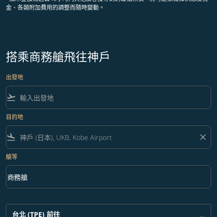
金、各類附加費用的調整而隨時變動。
搭乘商務艙飛往神戶
出發地
flight_takeoff
目的地
flight_land
close
艙等
keyboard_arrow_down
商務艙
艙等 option 商務艙 Selected
台北 (TPE)
前往