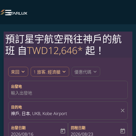

預訂星宇航空飛往神戶的航
班 自
TWD12,646*
起！
expand_more
expand_more
expand_more
來回
1 旅客, 經濟艙
優惠代碼
出發地
輸入出發地
目的地
close
神戶, 日本, UKB, Kobe Airport
出發日期
回程日期
today
today
fc-booking-departure-date-aria-label
2026/08/16
fc-booking-return-date-aria-label
2026/08/23