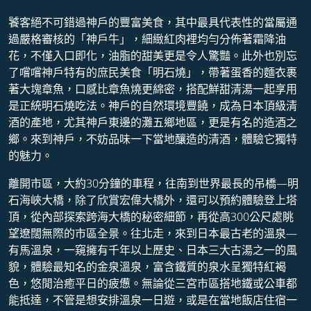
饕客絕不可錯過神戶的豐富美食，其中最具代表性的當屬通
過嚴格審核的「神戶牛」，細緻紅肉裡均勻分佈著霜降油
花，不僅入口即化，油脂的甜美更是令人驚豔。此外也別忘
了嚐嚐神戶特有的庶民美食「明石燒」，帶著蛋香的麵衣裹
著大塊章魚，口感比章魚燒更綿密，搭配鮮甜清湯一起享用
是正統明石燒吃法。神戶的自然環境豐饒，成為日本頂級清
酒的產地，尤其神戶東邊的灘五鄉地區，更是有名的造酒之
鄉。來到神戶，不妨品味一下當地釀造的清酒，體驗它獨特
的魅力。
離開市區，大約30分鐘的車程，往南到世界最長的吊橋—明
石海峽大橋，除了欣賞宏偉大橋外，還可以預約體驗登上塔
頂，從內部探索跨海大橋的秘密細節，再從高300公尺處眺
望遼闊無際的市區全景。往北走，來到日本最古老的溫泉—
有馬溫泉，一窺擁有千年以上歷史、日本三大古湯之一的風
貌，體驗最知名的金泉溫泉，富含鐵質的泉水呈獨特紅褐
色，悠閒治癒平日的疲憊。無論從三宮市區搭地鐵或公車都
能抵達，不管是想安排溫泉一日遊，或是在當地飯店住宿一