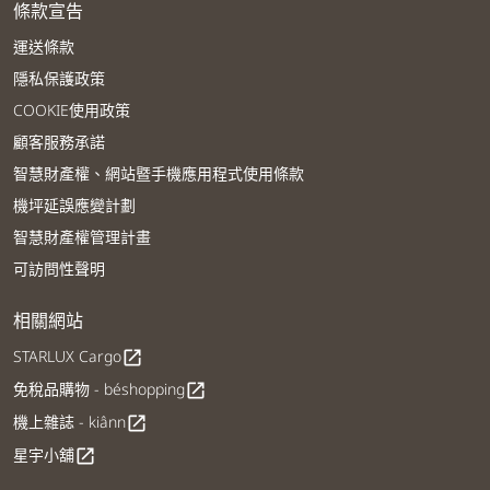
條款宣告
運送條款
隱私保護政策
COOKIE使用政策
顧客服務承諾
智慧財產權、網站暨手機應用程式使用條款
機坪延誤應變計劃
智慧財產權管理計畫
可訪問性聲明
相關網站
STARLUX Cargo
open_in_new
免稅品購物 - béshopping
open_in_new
機上雜誌 - kiânn
open_in_new
星宇小舖
open_in_new