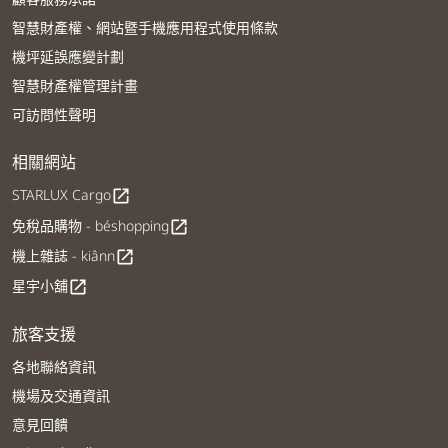
智慧財產權、網站暨手機應用程式使用條款
機坪延誤應變計劃
智慧財產權管理計畫
可訪問性聲明
相關網站
STARLUX Cargo
open_in_new
免稅品購物 - béshopping
open_in_new
機上雜誌 - kiânn
open_in_new
星宇小舖
open_in_new
旅客支援
各地聯絡資訊
機場及交通資訊
意見回饋