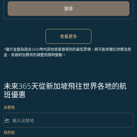
搜尋
查看更多
*顯示金額為過去48小時內其他旅客搜尋到的最低票價，將可能依機位供應及稅
金、各類附加費用的調整而隨時變動。
未來365天從新加坡飛往世界各地的航
班優惠
出發地
flight_takeoff
目的地