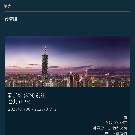
艙等
keyboard_arrow_down
經濟艙
艙等 option 經濟艙 Selected
新加坡 (SIN)
前往
台北 (TPE)
2027/01/06 - 2027/01/12
從
SGD373
*
搜尋於： 3 小時 之前
來回
/
經濟艙