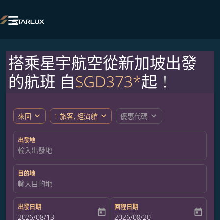

搭乘星宇航空從新加坡出發
的航班 自
SGD373*
起！
expand_more
expand_more
expand_more
來回
1 旅客, 經濟艙
優惠代碼
出發地
輸入出發地
目的地
輸入目的地
出發日期
回程日期
today
today
fc-booking-departure-date-aria-label
2026/08/13
fc-booking-return-date-aria-label
2026/08/20