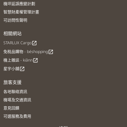
機坪延誤應變計劃
智慧財產權管理計畫
可訪問性聲明
相關網站
STARLUX Cargo
open_in_new
免稅品購物 - béshopping
open_in_new
機上雜誌 - kiânn
open_in_new
星宇小舖
open_in_new
旅客支援
各地聯絡資訊
機場及交通資訊
意見回饋
可選服務及費用