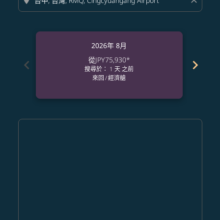
location_on
close
2026年 8月
從
JPY75,930
*
chevron_left
chevron_right
搜尋於： 1 天 之前
來回
/
經濟艙
Displaying fares for 八月-2026
NRT–RMQ: cmp-view-offers-disclaimer. 查找票價
NRT–RMQ: cmp-view-offers-disclaimer. 查找票價
NRT–RMQ: cmp-view-offers-disclaimer. 
NRT–RMQ: cmp-view-offers-disclaime
NRT–RMQ: cmp-view-offers-discl
NRT–RMQ: cmp-view-offers-d
NRT–RMQ: cmp-view-offer
NRT–RMQ: cmp-view-o
NRT–RMQ: cmp-vi
NRT–RMQ: cmp
NRT–RMQ:
NRT–R
N