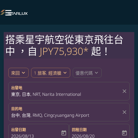

搭乘星宇航空從東京飛往台
中 ，自
JPY75,930*
起！
expand_more
expand_more
expand_more
來回
1 旅客, 經濟艙
優惠代碼
出發地
close
東京, 日本, NRT, Narita International
目的地
close
台中, 台灣, RMQ, Cingcyuangang Airport
出發日期
回程日期
today
today
fc-booking-departure-date-aria-label
2026/08/13
fc-booking-return-date-aria-label
2026/08/20