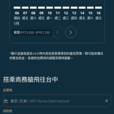
06
07
08
09
10
11
12
13
14
15
16
17
週四
週五
週六
週日
週一
週二
週三
週四
週五
週六
週日
週一
8月
chevron_left
chevron_right
範圍
JPY75,930
-
JPY97,330
*顯示金額為過去48小時內其他旅客搜尋到的最低票價，將可能依機位
供應及稅金、各類附加費用的調整而隨時變動。
搭乘商務艙飛往台中
出發地
flight_takeoff
close
目的地