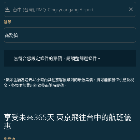
flight_land
close
艙等
keyboard_arrow_down
商務艙
艙等 option 商務艙 Selected
無符合您設定條件的票價，請調整篩選條件。
無符合您設定條件的票價，請調整篩選條件。
*顯示金額為過去48小時內其他旅客搜尋到的最低票價，將可能依機位供應及稅
金、各類附加費用的調整而隨時變動。
享受未來365天 東京飛往台中的航班優
惠
出發地