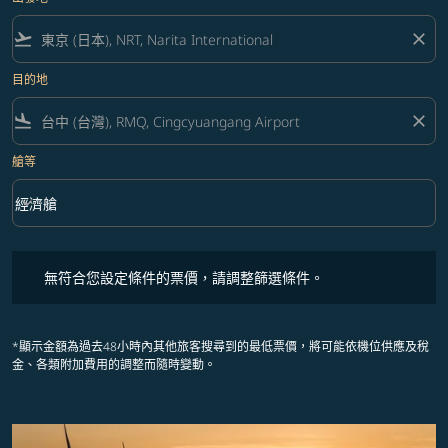
flight_takeoff
close
目的地
flight_land
close
艙等
keyboard_arrow_down
經濟艙
艙等 option 經濟艙 Selected
無符合您設定條件的票價，請調整篩選條件。
無符合您設定條件的票價，請調整篩選條件。
*顯示金額為過去48小時內其他旅客搜尋到的最低票價，將可能依機位供應及稅
金、各類附加費用的調整而隨時變動。