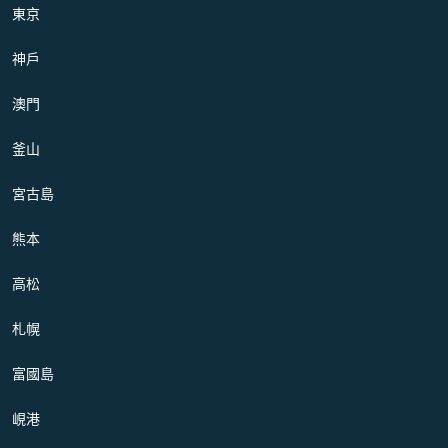
東京
神戶
澳門
釜山
宮古島
熊本
高松
札幌
富國島
峴港